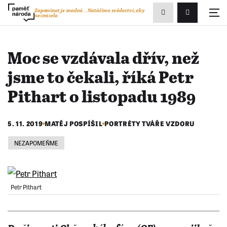
Zobrazit
Zapomínat je snadné...
Natáčíme svědectví, aby
nezmizela
Přihlášení/R
vyhledávání
Moc se vzdávala dřív, než
jsme to čekali, říká Petr
Pithart o listopadu 1989
5. 11. 2019
MATĚJ POSPÍŠIL
PORTRÉTY TVÁŘE VZDORU
NEZAPOMEŇME
Petr Pithart