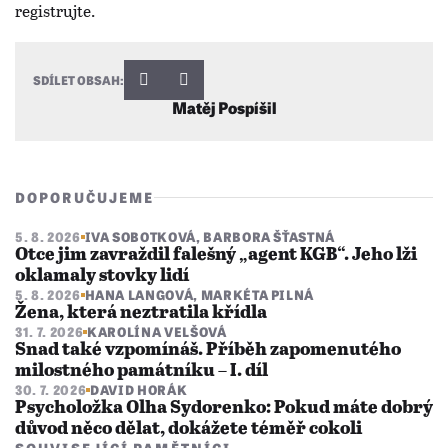
SDÍLET OBSAH:
Matěj Pospíšil
DOPORUČUJEME
5. 8. 2026
IVA SOBOTKOVÁ
,
BARBORA ŠŤASTNÁ
Otce jim zavraždil falešný „agent KGB“. Jeho lži
oklamaly stovky lidí
5. 8. 2026
HANA LANGOVÁ
,
MARKÉTA PILNÁ
Žena, která neztratila křídla
31. 7. 2026
KAROLÍNA VELŠOVÁ
Snad také vzpomínáš. Příběh zapomenutého
milostného památníku – I. díl
30. 7. 2026
DAVID HORÁK
Psycholožka Olha Sydorenko: Pokud máte dobrý
důvod něco dělat, dokážete téměř cokoli