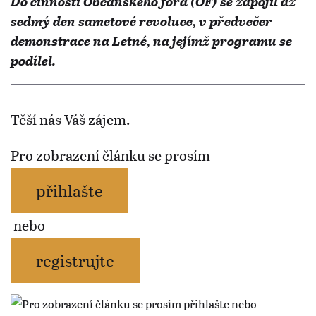
Do činnosti Občanského fóra (OF) se zapojil až
sedmý den sametové revoluce, v předvečer
demonstrace na Letné, na jejímž programu se
podílel.
Těší nás Váš zájem.
Pro zobrazení článku se prosím
přihlašte
nebo
registrujte