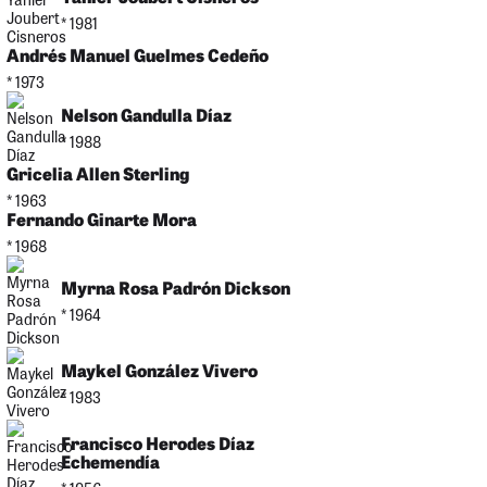
* 1981
Andrés Manuel Guelmes Cedeño
* 1973
Nelson Gandulla Díaz
* 1988
Gricelia Allen Sterling
* 1963
Fernando Ginarte Mora
* 1968
Myrna Rosa Padrón Dickson
* 1964
Maykel González Vivero
* 1983
Francisco Herodes Díaz
Echemendía