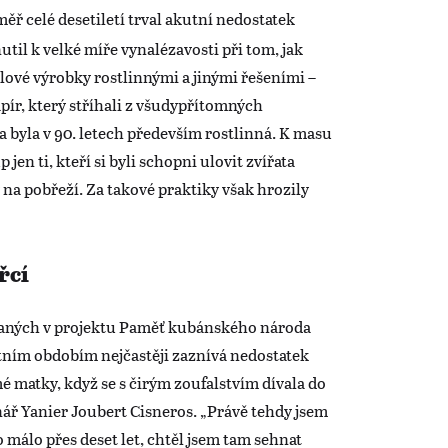
měř celé desetiletí trval akutní nedostatek
til k velké míře vynalézavosti při tom, jak
lové výrobky rostlinnými a jinými řešeními –
pír, který stříhali z všudypřítomných
 byla v 90. letech především rostlinná. K masu
 jen ti, kteří si byli schopni ulovit zvířata
by na pobřeží. Za takové praktiky však hrozily
řcí
aných v projektu Paměť kubánského národa
áštním obdobím nejčastěji zaznívá nedostatek
mé matky, když se s čirým zoufalstvím dívala do
nář Yanier Joubert Cisneros. „Právě tehdy jsem
o málo přes deset let, chtěl jsem tam sehnat