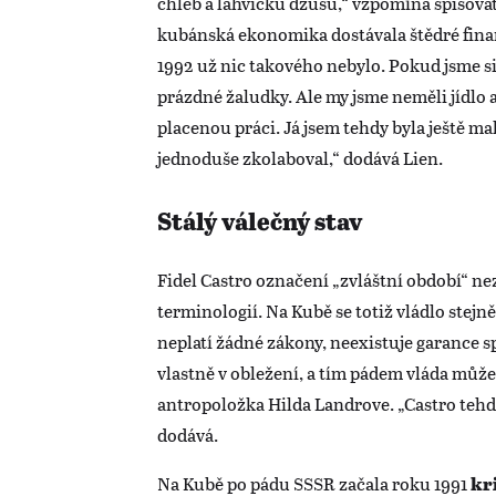
chléb a lahvičku džusu,“ vzpomíná spisova
kubánská ekonomika dostávala štědré fina
1992 už nic takového nebylo. Pokud jsme si
prázdné žaludky. Ale my jsme neměli jídlo
placenou práci. Já jsem tehdy byla ještě ma
jednoduše zkolaboval,“ dodává Lien.
Stálý válečný stav
Fidel Castro označení „zvláštní období“ ne
terminologií. Na Kubě se totiž vládlo stejn
neplatí žádné zákony, neexistuje garance s
vlastně v obležení, a tím pádem vláda může 
antropoložka Hilda Landrove. „Castro tehdy
dodává.
Na Kubě po pádu SSSR začala roku 1991
kr