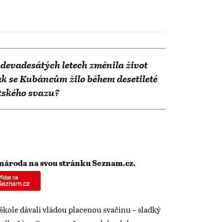
v devadesátých letech změnila život
ak se Kubáncům žilo během desetileté
tského svazu?
 národa na svou stránku Seznam.cz.
 škole dávali vládou placenou svačinu – sladký