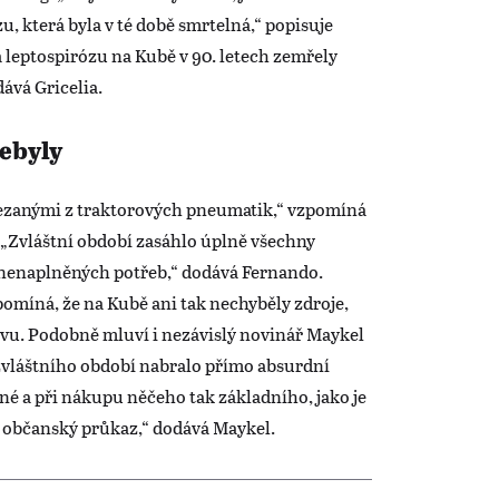
u, která byla v té době smrtelná,“ popisuje
a leptospirózu na Kubě v 90. letech zemřely
dává Gricelia.
nebyly
řezanými z traktorových pneumatik,“ vzpomíná
 „Zvláštní období zasáhlo úplně všechny
 nenaplněných potřeb,“ dodává Fernando.
íná, že na Kubě ani tak nechyběly zdroje,
tvu. Podobně mluví i nezávislý novinář Maykel
 zvláštního období nabralo přímo absurdní
é a při nákupu něčeho tak základního, jako je
t občanský průkaz,“ dodává Maykel.