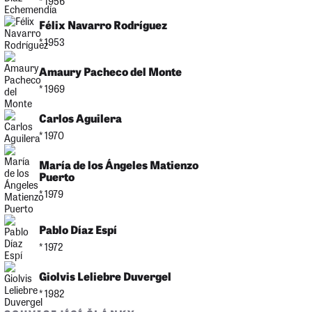
* 1956
Félix Navarro Rodríguez
* 1953
Amaury Pacheco del Monte
* 1969
Carlos Aguilera
* 1970
María de los Ángeles Matienzo
Puerto
* 1979
Pablo Díaz Espí
* 1972
Giolvis Leliebre Duvergel
* 1982