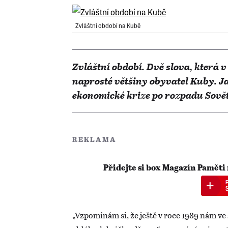
Zvláštní období na Kubě
Zvláštní období. Dvě slova, která 
naprosté většiny obyvatel Kuby. J
ekonomické krize po rozpadu Sově
REKLAMA
Přidejte si box Magazín Paměti
„Vzpomínám si, že ještě v roce 1989 nám ve