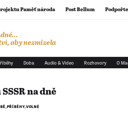
projektu Paměť národa
Post Bellum
Podpořte
dné...
ví, aby nezmizela
říběhy
Doba
Audio & Video
Rozhovory
O Ma
u SSSR na dně
UBĚ
,
PŘÍBĚHY
,
VOLNÉ