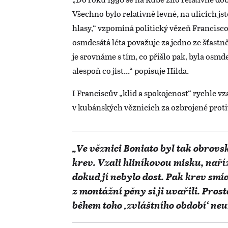
Všechno bylo relativně levné, na ulicích js
hlasy,“ vzpomíná politický vězeň Francisc
osmdesátá léta považuje za jedno ze šťastn
je srovnáme s tím, co přišlo pak, byla osmd
alespoň co jíst...“ popisuje Hilda.
I Franciscův „klid a spokojenost“ rychle vza
v kubánských věznicích za ozbrojené protiv
„Ve věznici Boniato byl tak obrovský
krev. Vzali hliníkovou misku, nařízl
dokud jí nebylo dost. Pak krev smí
z montážní pěny si ji uvařili. Prostě
během toho ‚zvláštního období‘ neu