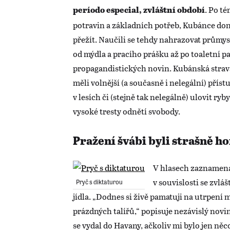
. Po té
período especial, zvláštní období
potravin a základních potřeb, Kubánce donu
přežít. Naučili se tehdy nahrazovat průmys
od mýdla a pracího prášku až po toaletní pa
propagandistických novin. Kubánská strava
měli volnější (a současně i nelegální) přístup
v lesích či (stejně tak nelegálně) ulovit ry
vysoké tresty odnětí svobody.
Pražení švábi byli strašně ho
V hlasech zaznamen
v souvislosti se zvl
Pryč s diktaturou
jídla. „Dodnes si živě pamatuji na utrpení 
prázdných talířů,“ popisuje nezávislý novi
se vydal do Havany, ačkoliv mi bylo jen něc