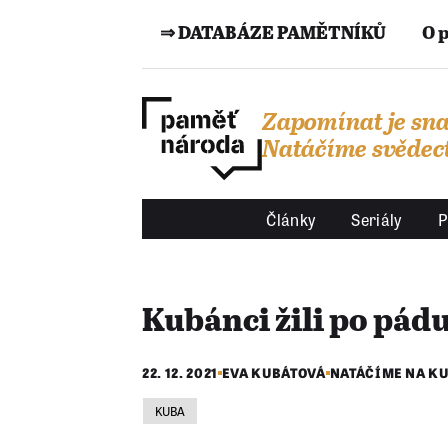
⇒ DATABÁZE PAMĚTNÍKŮ
O 
Zapomínat je sna
Natáčíme svědect
Články
Seriály
P
Kubánci žili po pád
22. 12. 2021
EVA KUBÁTOVÁ
NATÁČÍME NA K
KUBA