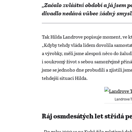
„Začalo zvláštní období a já jsem p
divadlo nedává vůbec žádný smysl
Tak Hilda Landrove popisuje moment, ve k
„Kdyby tehdy vláda lidem dovolila samosta
a výrobky, měli jsme alespoň něco do žalud
i soukromý život s sebou samozřejmě přiná
jsme se jednoho dne probudili a zjistili js
tehdejší situaci Hilda.
Landrove T
Ráj osmdesátých let střídá 
„Do roku 1990 se na Kubě žilo relativně dobř