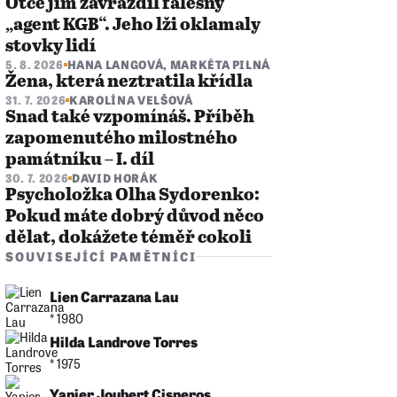
Otce jim zavraždil falešný
„agent KGB“. Jeho lži oklamaly
stovky lidí
5. 8. 2026
HANA LANGOVÁ
,
MARKÉTA PILNÁ
Žena, která neztratila křídla
31. 7. 2026
KAROLÍNA VELŠOVÁ
Snad také vzpomínáš. Příběh
zapomenutého milostného
památníku – I. díl
30. 7. 2026
DAVID HORÁK
Psycholožka Olha Sydorenko:
Pokud máte dobrý důvod něco
dělat, dokážete téměř cokoli
SOUVISEJÍCÍ PAMĚTNÍCI
Lien Carrazana Lau
* 1980
Hilda Landrove Torres
* 1975
Yanier Joubert Cisneros