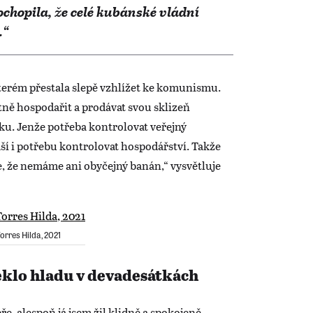
ochopila, že celé kubánské vládní
.“
terém přestala slepě vzhlížet ke komunismu.
tně hospodařit a prodávat svou sklizeň
ku. Jenže potřeba kontrolovat veřejný
ší i potřebu kontrolovat hospodářství. Takže
me, že nemáme ani obyčejný banán,“ vysvětluje
orres Hilda, 2021
peklo hladu v devadesátkách
e, alespoň já jsem žil klidně a spokojeně.