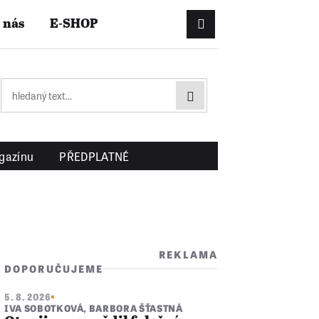
 nás
E-SHOP
Přihlášení/Registrac
gazínu
PŘEDPLATNÉ
REKLAMA
DOPORUČUJEME
5. 8. 2026
IVA SOBOTKOVÁ
,
BARBORA ŠŤASTNÁ