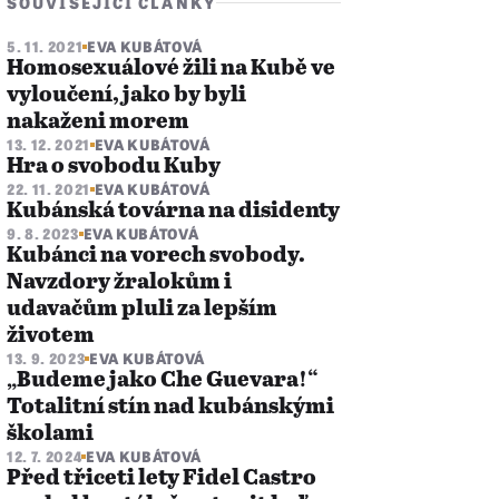
SOUVISEJÍCÍ ČLÁNKY
5. 11. 2021
EVA KUBÁTOVÁ
Homosexuálové žili na Kubě ve
vyloučení, jako by byli
nakaženi morem
13. 12. 2021
EVA KUBÁTOVÁ
Hra o svobodu Kuby
22. 11. 2021
EVA KUBÁTOVÁ
Kubánská továrna na disidenty
9. 8. 2023
EVA KUBÁTOVÁ
Kubánci na vorech svobody.
Navzdory žralokům i
udavačům pluli za lepším
životem
13. 9. 2023
EVA KUBÁTOVÁ
„Budeme jako Che Guevara!“
Totalitní stín nad kubánskými
školami
12. 7. 2024
EVA KUBÁTOVÁ
Před třiceti lety Fidel Castro