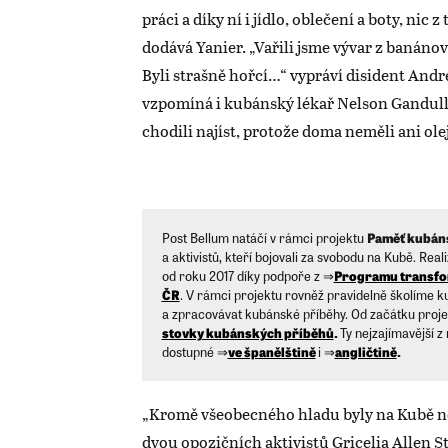
práci a díky ní i jídlo, oblečení a boty, nic 
dodává Yanier. „Vařili jsme vývar z banánov
Byli strašně hořcí…“ vypráví disident And
vzpomíná i kubánský lékař Nelson Gandull
chodili najíst, protože doma neměli ani olej
Post Bellum natáčí v rámci projektu
Paměť kubán
a aktivistů, kteří bojovali za svobodu na Kubě. Rea
od roku 2017 díky podpoře z ⇒
Programu transfor
ČR
. V rámci projektu rovněž pravidelně školíme 
a zpracovávat kubánské příběhy. Od začátku proj
stovky kubánských příběhů
.
Ty nejzajímavější z
dostupné ⇒
ve španělštině
i ⇒
angličtině
.
„Kromě všeobecného hladu byly na Kubě ne
dvou opozičních aktivistů Gricelia Allen S