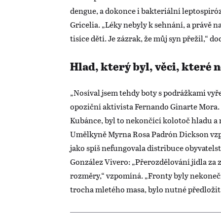
dengue, a dokonce i bakteriální leptospiróz
Gricelia. „Léky nebyly k sehnání, a právě n
tisíce dětí. Je zázrak, že můj syn přežil,“ do
Hlad, který byl, věci, které 
„Nosíval jsem tehdy boty s podrážkami vy
opoziční aktivista Fernando Ginarte Mora.
Kubánce, byl to nekončící kolotoč hladu a
Umělkyně Myrna Rosa Padrón Dickson vzpom
jako spíš nefungovala distribuce obyvatels
González Vivero: „Přerozdělování jídla za
rozměry,“ vzpomíná. „Fronty byly nekonečn
trocha mletého masa, bylo nutné předloži