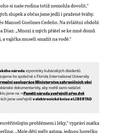
z toho si naše rodina totiž nemohla dovolit,“
ých slupek a občas jsme jedli i pražené šváby.
rés Manuel Guelmes Cedeño. Na zvláštní období
a Díaz: „Mnozí z mých přátel se ke mně domů
, a vajíčka museli smažit na vodě.“
ského národa
vzpomínky kubánských disidentů
lizujeme ho společně s Florida International University
mační spolupráce Ministerstva zahraničních věcí
kubánské dokumentaristy, aby mohli sami natáčet
ektu jsme na ⇒
Paměti národa zveřejnili přes dvě
 nich jsme uveřejnili
v elektronické knize #LIBERTAD
uvěřitelným problémem i léky,“ vypráví matka
terling. „Moje děti měly astma, jednou horečku