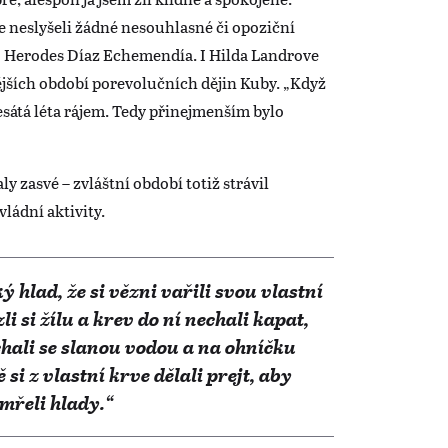
te neslyšeli žádné nesouhlasné či opoziční
o Herodes Díaz Echemendía. I Hilda Landrove
ějších období porevolučních dějin Kuby. „Když
esátá léta rájem. Tedy přinejmenším bylo
ly zasvé – zvláštní období totiž strávil
ládní aktivity.
 hlad, že si vězni vařili svou vlastní
i si žílu a krev do ní nechali kapat,
chali se slanou vodou a na ohníčku
 si z vlastní krve dělali prejt, aby
mřeli hlady.“