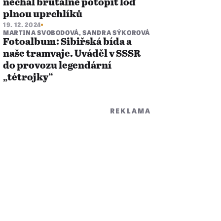
nechal brutálně potopit loď
plnou uprchlíků
19. 12. 2024
MARTINA SVOBODOVÁ
,
SANDRA SÝKOROVÁ
Fotoalbum: Sibiřská bída a
naše tramvaje. Uváděl v SSSR
do provozu legendární
„tétrojky“
REKLAMA