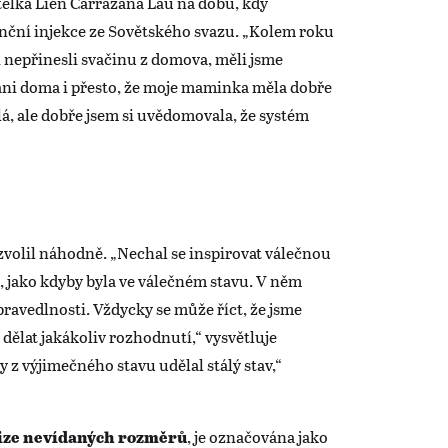
telka Lien Carrazana Lau na dobu, kdy
nční injekce ze Sovětského svazu. „Kolem roku
 nepřinesli svačinu z domova, měli jsme
 ani doma i přesto, že moje maminka měla dobře
lá, ale dobře jsem si uvědomovala, že systém
zvolil náhodně. „Nechal se inspirovat válečnou
ě, jako kdyby byla ve válečném stavu. V něm
pravedlnosti. Vždycky se může říct, že jsme
dělat jakákoliv rozhodnutí,“ vysvětluje
 z výjimečného stavu udělal stálý stav,“
, je označována jako
ize nevídaných rozměrů