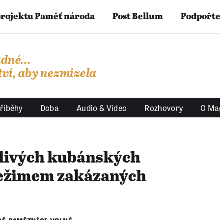
projektu Paměť národa
Post Bellum
Podpořte
dné...
ví, aby nezmizela
říběhy
Doba
Audio & Video
Rozhovory
O Ma
hlivých kubánských
režimem zakázaných