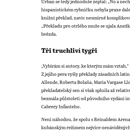
Urban se tedy jednoduše zeptal: „No a nec
hispanistickém rybníčku nebyla praxe dale
knižní překlad, navíc nesmírně komplikova
„Překladu pro otrlého muže se ujala Anežka
hvězda.
Tři truchliví tygři
„Vybírám si autory, ke kterým mám vztah,“ 
Z jejího pera vyšly překlady zásadních lat
Allende, Roberta Bolaña, Maria Vargase Llo
překladatelský sen si však splnila až relati
bezmála půlstoletí od původního vydání i
Cabrery Infanteho.
Není náhodou, že spolu s Reinaldem Arenas
kubánským režimem nejvíce nenáviděných a