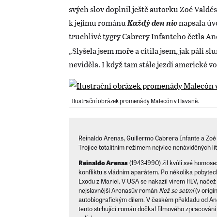
svých slov doplnil ještě autorku Zoé Valdé
k jejímu románu
Každý den nic
napsala úv
truchlivé tygry Cabrery Infanteho četla A
„Slyšela jsem moře a cítila jsem, jak pálí sl
neviděla. I když tam stále jezdí americké voz
Ilustrační obrázek promenády Malecón v Havaně.
Reinaldo Arenas, Guillermo Cabrera Infante a Zoé
Trojice totalitním režimem nejvíce nenáviděných lit
Reinaldo Arenas
(1943-1990) žil kvůli své homose
konfliktu s vládním aparátem. Po několika pobytec
Exodu z Mariel. V USA se nakazil virem HIV, nače
nejslavnější Arenasův román
Než se setmí
(v origi
autobiografickým dílem. V českém překladu od Anež
tento strhující román dočkal filmového zpracov