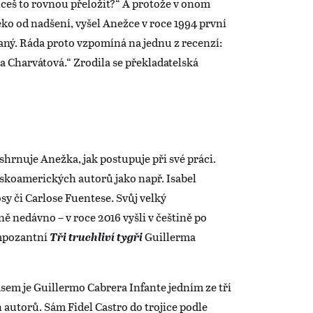
hceš to rovnou přeložit?“ A protože v onom
ko od nadšení, vyšel Anežce v roce 1994 první
ný. Ráda proto vzpomíná na jednu z recenzí:
 Charvátová.“ Zrodila se překladatelská
shrnuje Anežka, jak postupuje při své práci.
inskoamerických autorů jako např. Isabel
sy či Carlose Fuentese. Svůj velký
vně nedávno – v roce 2016 vyšli v češtině po
mpozantní
Tři truchliví tygři
Guillerma
em je Guillermo Cabrera Infante jedním ze tří
utorů. Sám Fidel Castro do trojice podle