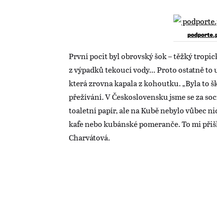
podporte.
První pocit byl obrovský šok – těžký tropi
z výpadků tekoucí vody… Proto ostatně to 
která zrovna kapala z kohoutku. „Byla to šk
přežívání. V Československu jsme se za soc
toaletní papír, ale na Kubě nebylo vůbec n
kafe nebo kubánské pomeranče. To mi přiš
Charvátová.