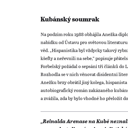
Kubánský soumrak
Na podzim roku 1988 obhájila Anežka diplo
nabídku od Ústavu pro světovou literaturu
věd. „Hispanistika byl vždycky takový rybní
kšefty a neřevnili na sebe,“ popisuje přátel
Forbelský požádal o sepsání tří článků do 
Rozhodla se v nich věnovat disidentní lite
Anežku brzy obrátil jiný kolega, hispanista
autobiografický román zakázaného kubán
a zvážila, zda by bylo vhodné ho přeložit do
„Reinalda Arenase na Kubě neznali.