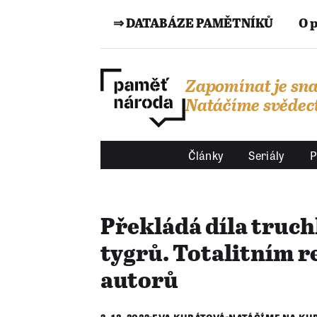
⇒ DATABÁZE PAMĚTNÍKŮ
O 
Zapomínat je sna
Natáčíme svědect
Články
Seriály
P
Překládá díla truc
tygrů. Totalitním 
autorů