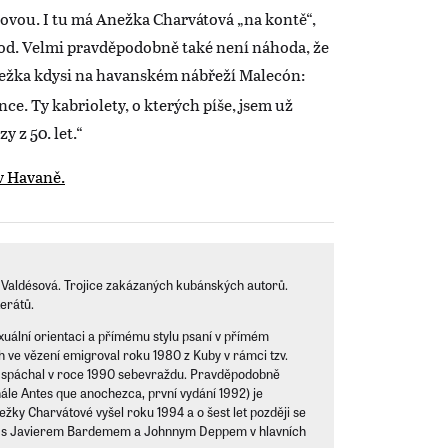
sovou. I tu má Anežka Charvátová „na kontě“,
od. Velmi pravděpodobně také není náhoda, že
nežka kdysi na havanském nábřeží Malecón:
unce. Ty kabriolety, o kterých píše, jsem už
y z 50. let.“
 Valdésová. Trojice zakázaných kubánských autorů.
erátů.
xuální orientaci a přímému stylu psaní v přímém
h ve vězení emigroval roku 1980 z Kuby v rámci tzv.
ž spáchal v roce 1990 sebevraždu. Pravděpodobně
nále Antes que anochezca, první vydání 1992) je
ky Charvátové vyšel roku 1994 a o šest let později se
ání s Javierem Bardemem a Johnnym Deppem v hlavních