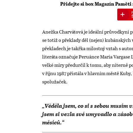
Přidejte si box Magazín Paměti
Anežka Charvátová je ideální průvodkyní p
se totiž o překlady děl (nejen) kubánských 
překladech je takřka milostný vztah s auto
literáta označuje Peruánce Maria Vargase L
velké míry předurčil k tomu, aby niterně
v říjnu 1987 přistála v hlavním městě Kuby
spolužaček.
„Věděla jsem, co si s sebou musím v
jsem si vezla své umyvadlo a zásob
měsíců.“