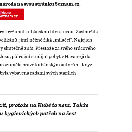
 národa na svou stránku Seznam.cz.
rotirežimní kubánskou literaturou. Zasloužila
velikánů, jimž něžně říká „miláčci“. Na jejích
ry skutečně znát. Přestože za svého srdcového
losu, půlroční studijní pobyt v Havaně ji do
 porozuměla právě kubánským autorům. Když
, byla vybavená radami svých starších
zít, protože na Kubě to není. Takže
u hygienických potřeb na šest