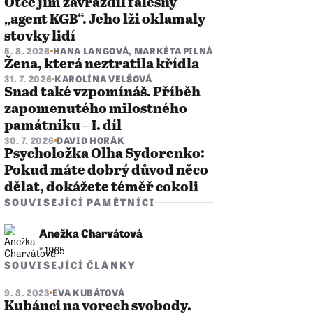
Otce jim zavraždil falešný
„agent KGB“. Jeho lži oklamaly
stovky lidí
5. 8. 2026
HANA LANGOVÁ
,
MARKÉTA PILNÁ
Žena, která neztratila křídla
31. 7. 2026
KAROLÍNA VELŠOVÁ
Snad také vzpomínáš. Příběh
zapomenutého milostného
památníku – I. díl
30. 7. 2026
DAVID HORÁK
Psycholožka Olha Sydorenko:
Pokud máte dobrý důvod něco
dělat, dokážete téměř cokoli
SOUVISEJÍCÍ PAMĚTNÍCI
Anežka Charvátová
* 1965
SOUVISEJÍCÍ ČLÁNKY
9. 8. 2023
EVA KUBÁTOVÁ
Kubánci na vorech svobody.