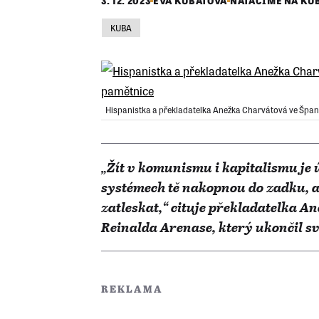
3. 12. 2023
EVA KUBÁTOVÁ
NATÁČÍME NA KU
KUBA
Hispanistka a překladatelka Anežka Charvátová ve Španě
„Žít v komunismu i kapitalismu je 
systémech tě nakopnou do zadku, 
zatleskat,“ cituje překladatelka 
Reinalda Arenase, který ukončil svů
REKLAMA