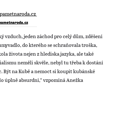
pametnaroda.cz
cký vzduch, jeden záchod pro celý dům, zděšení
umyvadlo, do kterého se schraňovala troška,
ola života nejen z hlediska jazyka, ale také
ialismu neměli skvěle, nebyl tu třeba k dostání
ic. Být na Kubě a nemoct si koupit kubánské
lo úplně absurdní,“ vzpomíná Anežka