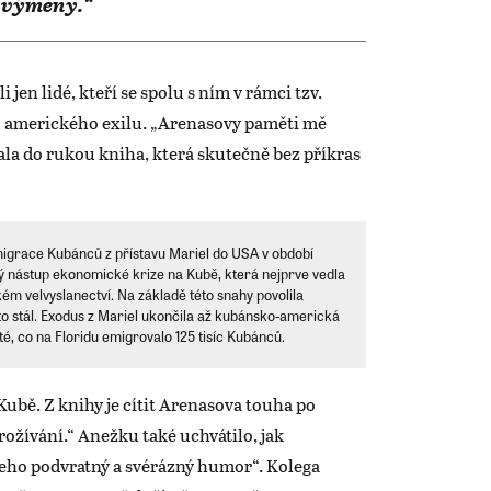
é výměny.“
jen lidé, kteří se spolu s ním v rámci tzv.
do amerického exilu. „Arenasovy paměti mě
tala do rukou kniha, která skutečně bez příkras
migrace Kubánců z přístavu Mariel do USA v období
 nástup ekonomické krize na Kubě, která nejprve vedla
ém velvyslanectví. Na základě této snahy povolila
o stál. Exodus z Mariel ukončila až kubánsko-americká
é, co na Floridu emigrovalo 125 tisíc Kubánců.
Kubě. Z knihy je cítit Arenasova touha po
ožívání.“ Anežku také uchvátilo, jak
 jeho podvratný a svérázný humor“. Kolega