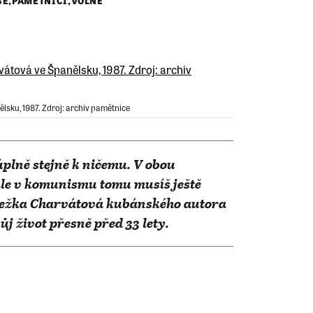
BĚ
,
PAMĚTNÍCI
,
VOLNÉ
lsku, 1987. Zdroj: archiv pamětnice
úplně stejně k ničemu. V obou
ale v komunismu tomu musíš ještě
Anežka Charvátová kubánského autora
j život přesně před 33 lety.