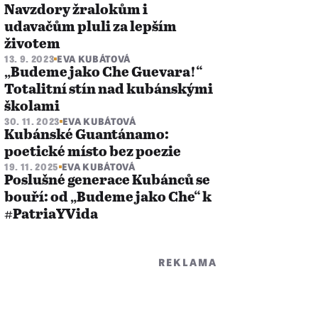
Navzdory žralokům i
udavačům pluli za lepším
životem
13. 9. 2023
EVA KUBÁTOVÁ
„Budeme jako Che Guevara!“
Totalitní stín nad kubánskými
školami
30. 11. 2023
EVA KUBÁTOVÁ
Kubánské Guantánamo:
poetické místo bez poezie
19. 11. 2025
EVA KUBÁTOVÁ
Poslušné generace Kubánců se
bouří: od „Budeme jako Che“ k
#PatriaYVida
REKLAMA