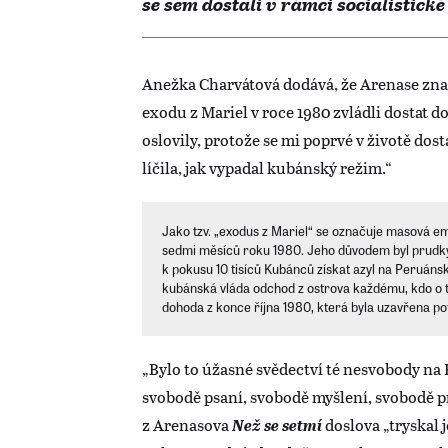
se sem dostali v rámci socialistick
Anežka Charvátová dodává, že Arenase znali 
exodu z Mariel v roce 1980 zvládli dostat 
oslovily, protože se mi poprvé v životě dos
líčila, jak vypadal kubánský režim.“
Jako tzv. „exodus z Mariel“ se označuje masová e
sedmi měsíců roku 1980. Jeho důvodem byl prudký
k pokusu 10 tisíců Kubánců získat azyl na Peruánsk
kubánská vláda odchod z ostrova každému, kdo o t
dohoda z konce října 1980, která byla uzavřena pot
„Bylo to úžasné svědectví té nesvobody na 
svobodě psaní, svobodě myšlení, svobodě pr
z Arenasova
Než se setmí
doslova „tryskal