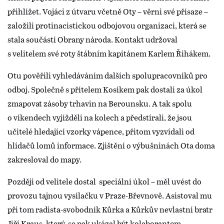
přihlížet. Vojáci z útvaru včetně Oty – věrni své přísaze –
založili protinacistickou odbojovou organizaci, která se
stala součástí Obrany národa. Kontakt udržoval
s velitelem své roty štábním kapitánem Karlem Řihákem.
Otu pověřili vyhledáváním dalších spolupracovníků pro
odboj. Společně s přítelem Kosíkem pak dostali za úkol
zmapovat zásoby trhavin na Berounsku. A tak spolu
o víkendech vyjížděli na kolech a předstírali, že jsou
učitelé hledající vzorky vápence, přitom vyzvídali od
hlídačů lomů informace. Zjištění o výbušninách Ota doma
zakresloval do mapy.
Později od velitele dostal speciální úkol – měl uvést do
provozu tajnou vysílačku v Praze-Břevnově. Asistoval mu
při tom radista-svobodník Kůrka a Kůrkův nevlastní bratr
Jiří Kraus, který se pak ukázal být kolaborantem.