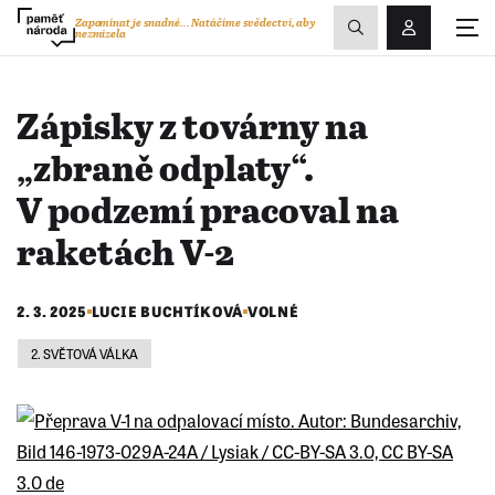
Zobrazit
Zapomínat je snadné...
Natáčíme svědectví, aby
nezmizela
Přihlášení/R
vyhledávání
Zápisky z továrny na
„zbraně odplaty“.
V podzemí pracoval na
raketách V-2
2. 3. 2025
LUCIE BUCHTÍKOVÁ
VOLNÉ
2. SVĚTOVÁ VÁLKA