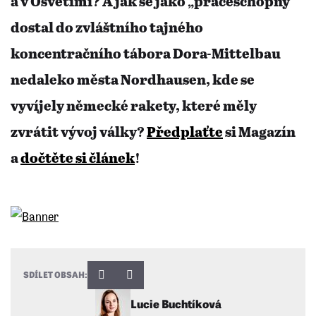
a v Osvětimi? A jak se jako „práceschopný“
dostal do zvláštního tajného
koncentračního tábora Dora-Mittelbau
nedaleko města Nordhausen, kde se
vyvíjely německé rakety, které měly
zvrátit vývoj války?
Předplaťte
si Magazín
a
dočtěte si článek
!
SDÍLET OBSAH:
Lucie Buchtíková