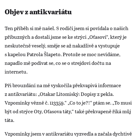
Objev z antikvariátu
Ten příběh si mě našel. S rodiči jsem si povídala o našich
příbuzných a dostali jsme se ke strýci „Oťasovi“, který je
neskutečně veselý, směje se až nakažlivě a vystupuje
s kapelou Patrola Šlapeto. Protože se moc nevídáme,
napadlo mě podívat se, co se o strejdovi dočtu na
internetu.
Při brouzdání na mě vyskočila překvapivá informace
z antikvariátu: „Otakar Litomiský: Dopisy z pekla.
Vzpomínky vězně č. 113359.“ „Co to je?!“ ptám se. „To musí
být od strýce Oty, Oťasova táty,“ také překvapeně říká můj
táta.
Vzpomínky jsem v antikvariátu vyzvedla a začala dychtivě