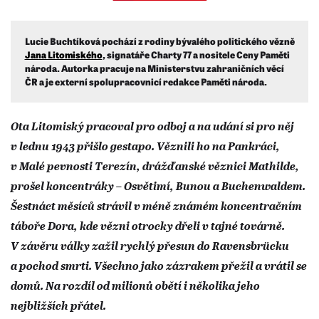
Lucie Buchtíková pochází z rodiny bývalého politického vězně
Jana Litomiského
, signatáře Charty 77 a nositele Ceny Paměti
národa. Autorka pracuje na Ministerstvu zahraničních věcí
ČR a je externí spolupracovnicí redakce Paměti národa.
Ota Litomiský pracoval pro odboj a na udání si pro něj
v lednu 1943 přišlo gestapo. Věznili ho na Pankráci,
v Malé pevnosti Terezín, drážďanské věznici Mathilde,
prošel koncentráky – Osvětimí, Bunou a Buchenwaldem.
Šestnáct měsíců strávil v méně známém koncentračním
táboře Dora, kde vězni otrocky dřeli v tajné továrně.
V závěru války zažil rychlý přesun do Ravensbrücku
a pochod smrti. Všechno jako zázrakem přežil a vrátil se
domů. Na rozdíl od milionů obětí i několika jeho
nejbližších přátel.