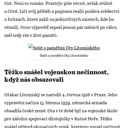
číst. Není to román. Prastrýc píše věcně, avšak svižně
a čtivě. Líčí svůj příběh a popisem reálií podává svědectví
o hrůzách, které zažil na jednotlivých místech, kde ho
věznili. Svou výpověď sepsal jenom pár měsíců po válce,
měl tedy vše v živé paměti.
Sešit s paměťmi Oty Litomiského
Těžko snášel vojenskou nečinnost,
když nás obsazovali
Otakar Litomiský se narodil 4. června 1916 v Praze. Jeho
vyprávění začíná 15. března 1939, německá armáda
obsadila české země. Ota v té době byl na vojenské škole
pro záložní spojovací důstojníky v Kutné Hoře. Těžko
snášel příjezd okupačních vojsk, kterému musel nečinně