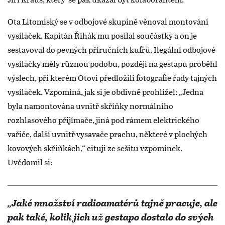
Ota Litomiský se v odbojové skupině věnoval montování
vysílaček. Kapitán Řihák mu posílal součástky a on je
sestavoval do pevných příručních kufrů. Ilegální odbojové
vysílačky měly různou podobu, později na gestapu proběhl
výslech, při kterém Otovi předložili fotografie řady tajných
vysílaček. Vzpomíná, jak si je obdivně prohlížel: „Jedna
byla namontována uvnitř skříňky normálního
rozhlasového přijímače, jiná pod rámem elektrického
vařiče, další uvnitř vysavače prachu, některé v plochých
kovových skříňkách,“ cituji ze sešitu vzpomínek.
Uvědomil si:
„Jaké množství radioamatérů tajně pracuje, ale
pak také, kolik jich už gestapo dostalo do svých