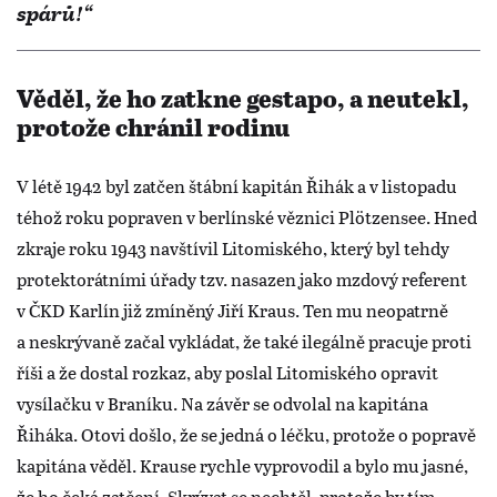
spárů!“
Věděl, že ho zatkne gestapo, a neutekl,
protože chránil rodinu
V létě 1942 byl zatčen štábní kapitán Řihák a v listopadu
téhož roku popraven v berlínské věznici Plötzensee. Hned
zkraje roku 1943 navštívil Litomiského, který byl tehdy
protektorátními úřady tzv. nasazen jako mzdový referent
v ČKD Karlín již zmíněný Jiří Kraus. Ten mu neopatrně
a neskrývaně začal vykládat, že také ilegálně pracuje proti
říši a že dostal rozkaz, aby poslal Litomiského opravit
vysílačku v Braníku. Na závěr se odvolal na kapitána
Řiháka. Otovi došlo, že se jedná o léčku, protože o popravě
kapitána věděl. Krause rychle vyprovodil a bylo mu jasné,
že ho čeká zatčení. Skrývat se nechtěl, protože by tím