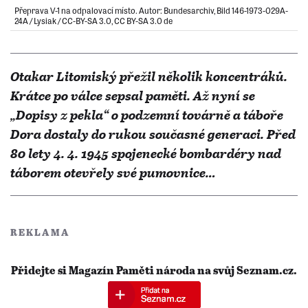
Přeprava V-1 na odpalovací místo. Autor: Bundesarchiv, Bild 146-1973-029A-
24A / Lysiak / CC-BY-SA 3.0, CC BY-SA 3.0 de
Otakar Litomiský přežil několik koncentráků.
Krátce po válce sepsal paměti. Až nyní se
„Dopisy z pekla“ o podzemní továrně a táboře
Dora dostaly do rukou současné generaci. Před
80 lety 4. 4. 1945 spojenecké bombardéry nad
táborem otevřely své pumovnice…
REKLAMA
Přidejte si Magazín Paměti národa na svůj Seznam.cz.