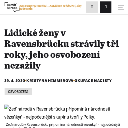
Zobrazit
Zapomínat je snadné...
Natáčíme svědectví, aby
nezmizela
Přihlášení/R
vyhledávání
Lidické ženy v
Ravensbrücku strávily tři
roky, jeho osvobození
nezažily
29. 4. 2020
KRISTÝNA HIMMEROVÁ
OKUPACE NACISTY
OSVOBOZENÍ
Zeď národů v Ravensbrücku připomíná národnosti vězeňkyň - nejpočetnější