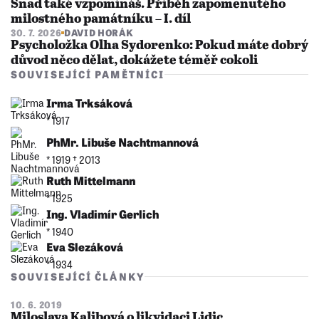
Snad také vzpomínáš. Příběh zapomenutého
milostného památníku – I. díl
30. 7. 2026
DAVID HORÁK
Psycholožka Olha Sydorenko: Pokud máte dobrý
důvod něco dělat, dokážete téměř cokoli
SOUVISEJÍCÍ PAMĚTNÍCI
Irma Trksáková
* 1917
PhMr. Libuše Nachtmannová
* 1919 †︎ 2013
Ruth Mittelmann
* 1925
Ing. Vladimír Gerlich
* 1940
Eva Slezáková
* 1934
SOUVISEJÍCÍ ČLÁNKY
10. 6. 2019
Miloslava Kalibová o likvidaci Lidic