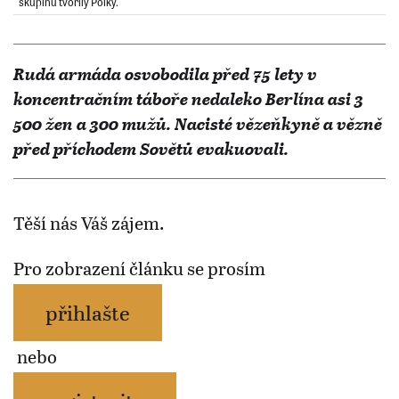
skupinu tvořily Polky.
Rudá armáda osvobodila před 75 lety v
koncentračním táboře nedaleko Berlína asi 3
500 žen a 300 mužů. Nacisté vězeňkyně a vězně
před příchodem Sovětů evakuovali.
Těší nás Váš zájem.
Pro zobrazení článku se prosím
přihlašte
nebo