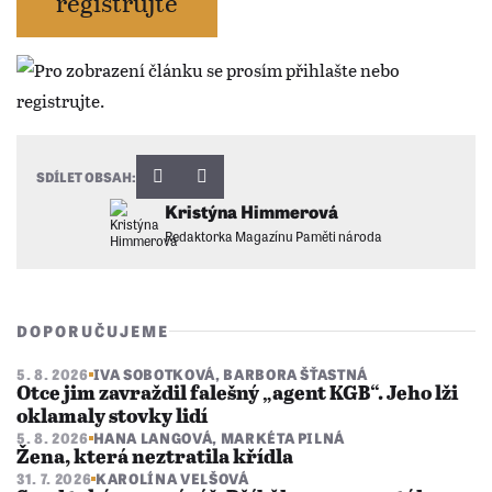
registrujte
SDÍLET OBSAH:
Kristýna Himmerová
Redaktorka Magazínu Paměti národa
DOPORUČUJEME
5. 8. 2026
IVA SOBOTKOVÁ
,
BARBORA ŠŤASTNÁ
Otce jim zavraždil falešný „agent KGB“. Jeho lži
oklamaly stovky lidí
5. 8. 2026
HANA LANGOVÁ
,
MARKÉTA PILNÁ
Žena, která neztratila křídla
31. 7. 2026
KAROLÍNA VELŠOVÁ