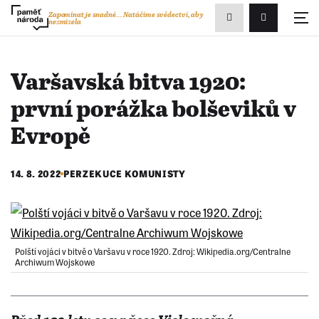
Zobrazit
Zapomínat je snadné...
Natáčíme svědectví, aby
nezmizela
Přihlášení/R
vyhledávání
Varšavská bitva 1920:
první porážka bolševiků v
Evropě
14. 8. 2022
PERZEKUCE KOMUNISTY
Polští vojáci v bitvě o Varšavu v roce 1920. Zdroj: Wikipedia.org/Centralne
Archiwum Wojskowe