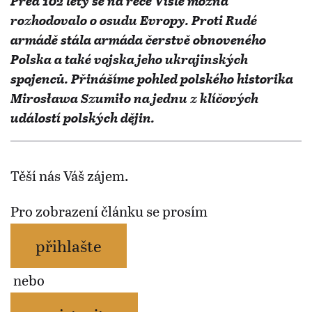
Před 102 lety se na řece Visle možná
rozhodovalo o osudu Evropy. Proti Rudé
armádě stála armáda čerstvě obnoveného
Polska a také vojska jeho ukrajinských
spojenců. Přinášíme pohled polského historika
Mirosława Szumiło na jednu z klíčových
událostí polských dějin.
Těší nás Váš zájem.
Pro zobrazení článku se prosím
přihlašte
nebo