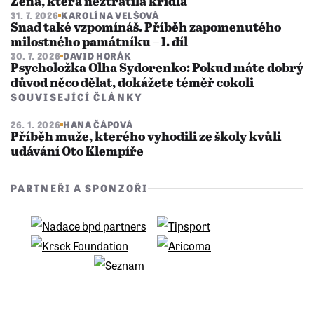
Žena, která neztratila křídla
31. 7. 2026
KAROLÍNA VELŠOVÁ
Snad také vzpomínáš. Příběh zapomenutého
milostného památníku – I. díl
30. 7. 2026
DAVID HORÁK
Psycholožka Olha Sydorenko: Pokud máte dobrý
důvod něco dělat, dokážete téměř cokoli
SOUVISEJÍCÍ ČLÁNKY
26. 1. 2026
HANA ČÁPOVÁ
Příběh muže, kterého vyhodili ze školy kvůli
udávání Oto Klempíře
PARTNEŘI A SPONZOŘI