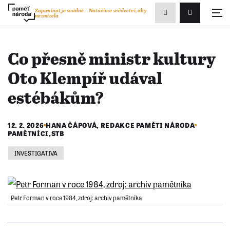
Zobrazit
Zapomínat je snadné...
Natáčíme svědectví, aby
nezmizela
Přihlášení/R
vyhledávání
Co přesně ministr kultury
Oto Klempíř udával
estébákům?
12. 2. 2026
HANA ČÁPOVÁ
, REDAKCE PAMĚTI NÁRODA
PAMĚTNÍCI
,
STB
INVESTIGATIVA
Petr Forman v roce 1984, zdroj: archiv pamětníka