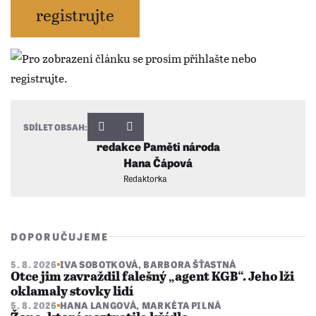
registrujte
SDÍLET OBSAH:
redakce Paměti národa
Hana Čápová
Redaktorka
DOPORUČUJEME
5. 8. 2026
IVA SOBOTKOVÁ
,
BARBORA ŠŤASTNÁ
Otce jim zavraždil falešný „agent KGB“. Jeho lži
oklamaly stovky lidí
5. 8. 2026
HANA LANGOVÁ
,
MARKÉTA PILNÁ