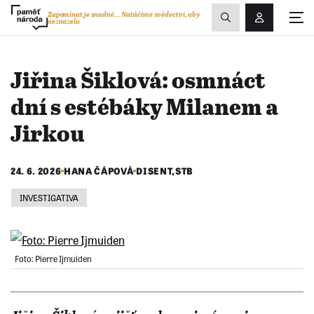
Zobrazit
Zapomínat je snadné...
Natáčíme svědectví, aby
nezmizela
Přihlášení/R
vyhledávání
Jiřina Šiklová: osmnáct
dní s estébáky Milanem a
Jirkou
24. 6. 2026
HANA ČÁPOVÁ
DISENT
,
STB
INVESTIGATIVA
Foto: Pierre Ijmuiden