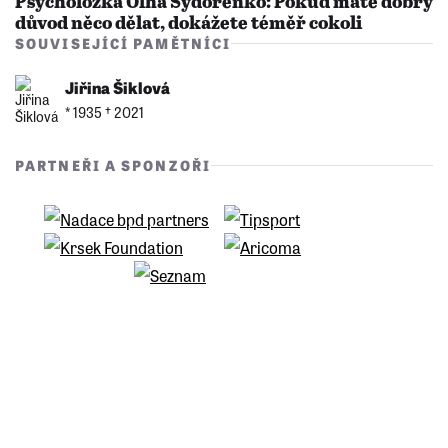
Psycholožka Olha Sydorenko: Pokud máte dobrý
důvod něco dělat, dokážete téměř cokoli
SOUVISEJÍCÍ PAMĚTNÍCI
Jiřina Šiklová
* 1935 †︎ 2021
PARTNEŘI A SPONZOŘI