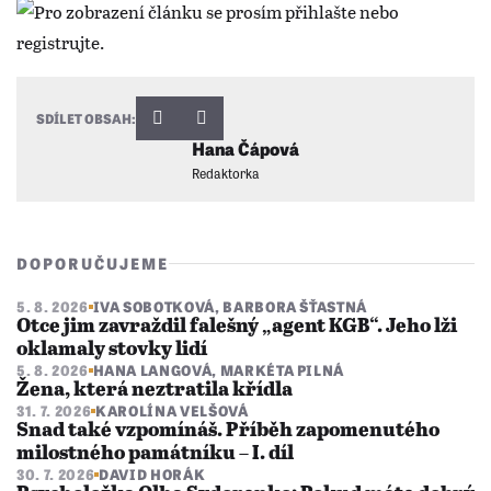
SDÍLET OBSAH:
Hana Čápová
Redaktorka
DOPORUČUJEME
5. 8. 2026
IVA SOBOTKOVÁ
,
BARBORA ŠŤASTNÁ
Otce jim zavraždil falešný „agent KGB“. Jeho lži
oklamaly stovky lidí
5. 8. 2026
HANA LANGOVÁ
,
MARKÉTA PILNÁ
Žena, která neztratila křídla
31. 7. 2026
KAROLÍNA VELŠOVÁ
Snad také vzpomínáš. Příběh zapomenutého
milostného památníku – I. díl
30. 7. 2026
DAVID HORÁK