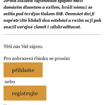
Jiřina Šiklová zajišťovala spojení mezi
domácím disentem a exilem, kvůli němuž se
ocitla pod tvrdým tlakem StB. Osmnáct dní ji
nepřetržitě hlídali dva estébáci a režim se ji pak
snažil veřejně zlomit i zdiskreditovat.
Těší nás Váš zájem.
Pro zobrazení článku se prosím
přihlašte
nebo
registrujte