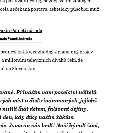
isí postávaly desítky později velmi známých
 zcela nečekaná postava: asketicky působící muž
azín Paměti národa
 pronesl krátký, rozhodný a plamenný projev.
 a milionům televizních diváků řekl, že
kol na Slovensku:
avané. Přináším vám poselství učitelů
ných míst a diskriminovaných, jejichž
nutili lhát dětem, falšovat dějiny.
í den, kdy díky našim žákům
e. Jsme na vás hrdí! Naši bývalí žáci,