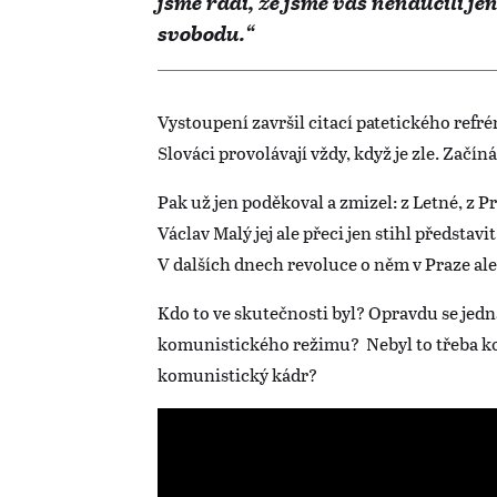
jsme rádi, že jsme vás nenaučili jen
svobodu.“
Vystoupení završil citací patetického refré
Slováci provolávají vždy, když je zle. Začín
Pak už jen poděkoval a zmizel: z Letné, z P
Václav Malý jej ale přeci jen stihl představ
V dalších dnech revoluce o něm v Praze ale
Kdo to ve skutečnosti byl? Opravdu se jedn
komunistického režimu? Nebyl to třeba kom
komunistický kádr?