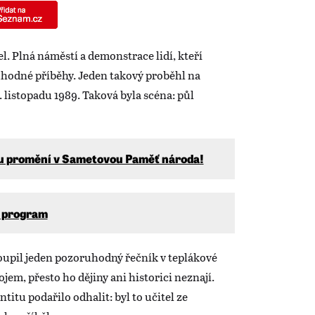
l. Plná náměstí a demonstrace lidí, kteří
oruhodné příběhy. Jeden takový proběhl na
listopadu 1989. Taková byla scéna: půl
adu promění v Sametovou Paměť národa!
í program
upil jeden pozoruhodný řečník v teplákové
jem, přesto ho dějiny ani historici neznají.
ntitu podařilo odhalit: byl to učitel ze