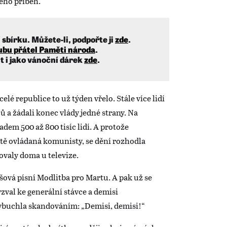
jeho příběh.
sbírku. Můžete-li, podpořte ji
zde
.
ubu přátel Paměti národa
.
t i jako vánoční dárek
zde
.
elé republice to už týden vřelo. Stále více lidí
ů a žádali konec vlády jedné strany. Na
dem 500 až 800 tisíc lidí. A protože
eště ovládaná komunisty, se dění rozhodla
dovaly doma u televize.
ová písní Modlitba pro Martu. A pak už se
zval ke generální stávce a demisi
vybuchla skandováním: „Demisi, demisi!“