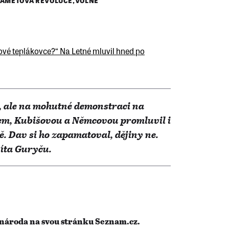
AMETOVÁ REVOLUCE
,
VOLNÉ
, ale na mohutné demonstraci na
lem, Kubišovou a Němcovou promluvil i
 Dav si ho zapamatoval, dějiny ne.
víta Guryču.
 národa na svou stránku Seznam.cz.