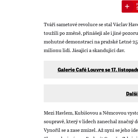
Tváří sametové revoluce se stal Václav Have
toužili po změně, přinášejí ale i jiné poz
mohutné demonstraci na pražské Letné 25. 
milionu lidí. Jásající a skandující dav.
Galerie Café Louvre se 17. listop
Dalš
Mezi Havlem, Kubišovou a Němcovou vysto
soupravě, který v lidech zanechal značný do
Vynořil se a zase zmizel. Až nyní se jeho ide