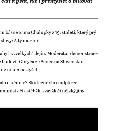
 číst a psát, ale i přemýšlet a milovat
nu básně Sama Chalupky z 19. století, který prý
á slovy: A ty mor ho!
rahy i z „velkých“ dějin. Moderátor demonstrace
it: Ľudovít Guryča ze Sence na Slovensku.
 už nikdo neslyšel.
alo o učitele? Skutečně šlo o odpůrce
unista či estébák, svazák či nějaký jiný