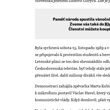
Slovenska jménem Ľudovít Guryča. Zde je 
Paměť národa spustila vánoční 
Zveme vás také do
Kl
Členství můžete koupi
Byla sychravá sobota 25. listopadu 1989 a v c
se připojovalo k protestům studentů a herc
Letenské pláni se ten den shromáždilo odha
Československá televize, byť tehdy stále j
přenášet živě, další miliony diváků vše sle
Demonstraci zahájila zpěvačka Marta Kubiš
k mikrofonu postavil Václav Havel, který vy
komunistické vlády. Když domluvil, pláň 