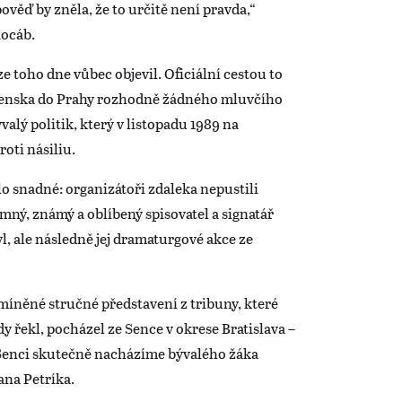
ověď by zněla, že to určitě není pravda,“
Kocáb.
aze toho dne vůbec objevil. Oficiální cestou to
lovenska do Prahy rozhodně žádného mluvčího
ývalý politik, který v listopadu 1989 na
roti násiliu.
 snadné: organizátoři zdaleka nepustili
ný, známý a oblíbený spisovatel a signatář
l, ale následně jej dramaturgové akce ze
míněné stručné představení z tribuny, které
y řekl, pocházel ze Sence v okrese Bratislava –
 Senci skutečně nacházíme bývalého žáka
ana Petríka.