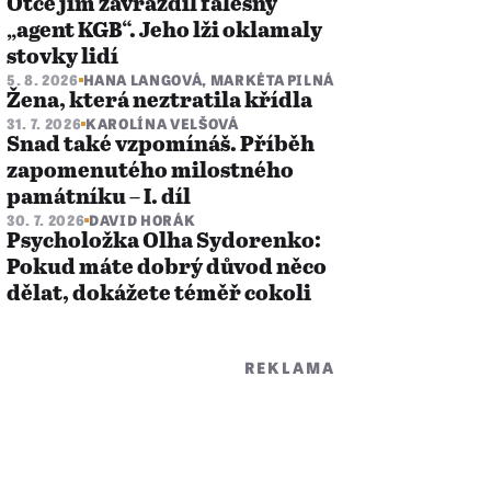
Otce jim zavraždil falešný
„agent KGB“. Jeho lži oklamaly
stovky lidí
5. 8. 2026
HANA LANGOVÁ
,
MARKÉTA PILNÁ
Žena, která neztratila křídla
31. 7. 2026
KAROLÍNA VELŠOVÁ
Snad také vzpomínáš. Příběh
zapomenutého milostného
památníku – I. díl
30. 7. 2026
DAVID HORÁK
Psycholožka Olha Sydorenko:
Pokud máte dobrý důvod něco
dělat, dokážete téměř cokoli
REKLAMA