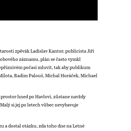
rosti zpěvák Ladislav Kantor, publicista Jiří
z dobového záznamu, plán se často vymkl
nepříznivém počasí mluvit, tak aby publikum
 Milota, Radim Palouš, Michal Horáček, Michael
e prostor hned po Havlovi, zůstane navždy
alý si jej po letech vůbec nevybavuje
.
u a dostal otázku, zda toho dne na Letné