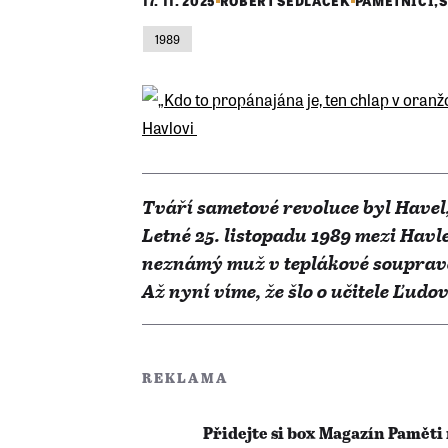
17. 11. 2025
ROBERT SEDLÁČEK
PAMĚTNÍCI
,
S
1989
Tváří sametové revoluce byl Havel
Letné 25. listopadu 1989 mezi Hav
neznámý muž v teplákové soupravě.
Až nyní víme, že šlo o učitele Ľudo
REKLAMA
Přidejte si box Magazín Paměti