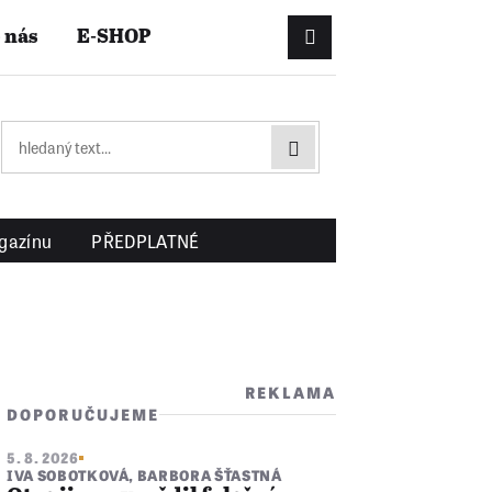
 nás
E-SHOP
Přihlášení/Registrac
gazínu
PŘEDPLATNÉ
REKLAMA
DOPORUČUJEME
5. 8. 2026
IVA SOBOTKOVÁ
,
BARBORA ŠŤASTNÁ