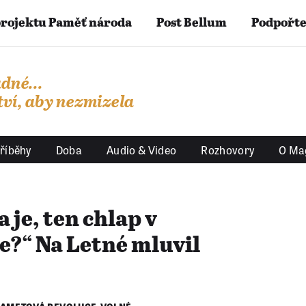
projektu Paměť národa
Post Bellum
Podpořte
dné...
ví, aby nezmizela
říběhy
Doba
Audio & Video
Rozhovory
O Ma
 je, ten chlap v
e?“ Na Letné mluvil