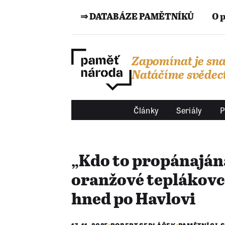
⇒ DATABÁZE PAMĚTNÍKŮ
O 
Zapomínat je sna
Natáčíme svědect
Články
Seriály
P
„Kdo to propánajána
oranžové teplákovc
hned po Havlovi