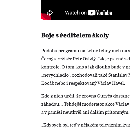
Boje s ředitelem školy
Podobu programu na Letné tehdy měli na sta
Černý a režisér Petr Oslzlý. Jak je patrné 
kontrole. O tom, kdo a jak dlouho bude v 
„nevychladlo“, rozhodovali také Stanislav
Kocáb nebo i respektovaný Václav Havel.
Kdo z nich určil, že zrovna Guryča dostan
záhadou… Tehdejší moderátor akce Václav M
a v paměti neutkvěl ani dalším přítomným
„Kdybych byl teď v nějakém televizním kvíz