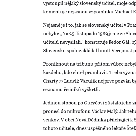
vystoupil nějaký slovenský učitel, moje odp
komentuje nejasnou vzpomínku Michael 
Nejasné je i to, jak se slovenský učitel v Pr
nebylo: „Na 25. listopadu 1989 jsme ze S
učitelů nevysílali,“ konstatuje Fedor Gál, b
Slovensku spoluzakládal hnutí Verejnosť p
Proniknout na tribunu přitom vůbec nebylo
každého, kdo chtěl promluvit. Třeba význam
Charty 77 Ludvík Vaculík nejprve pozván by
seznamu řečníků vyškrtli.
Jedinou stopou po Guryčovi zůstalo jeho z
pronesl do mikrofonu Václav Malý. Jak tehd
venkov. V obci Nová Dědinka přiléhající k
tohoto učitele, dnes úspěšného lékaře Štef