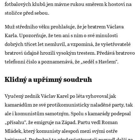
fotbalových klubů jen mávne rukou směrem k hostovi na
stoličce před sebou.
Muž středního věku prohlašuje, že je bratrem Václava
Karla. Upozorňuje, že ten ani s ním o své minulosti
dobrých třicet let nemluvil, a vzpomíná, že vyšetřovatelé
bratrovi údajně hrozili vysokým trestem. Předává bratrovo
telefonní číslo a poznamenává, že „seděl s Havlem“.
Klidný a upřímný soudruh
Vyučený zedník Václav Karel po léta vyhovoval jak
kamarádům ze své protikomunisticky naladěné party, tak
ale i komunistům samotným. Spolu s kamarády podepsal
„přísahu“, že emigruje na Západ. Partu vedl Roman
Mládek, který komunisty alespoň mezi svými ostře
kritizoval. Podrobně to před vyšetřovateli rozvedl další ze