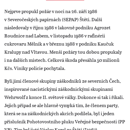
Nejprve propukl požár v noci na 26. září 1986
v Severočeských papírnách (SEPAP) Štětí. Další
následovaly v říjnu 1986 v lakovně podniku Agrozet
Roudnice nad Labem, v listopadu 1986 v rafinérii
cukrovaru Mělník a v březnu 1988 v podniku Kaučuk
Kralupy nad Vltavou. Menší požáry tou dobou propukaly
i na dalších místech. Celková škoda přesáhla 50 milionů
Kčs. Viníky policie pochytala.
Byli jimi členové skupiny záškodníků ze severních Čech,
inspirované nacistickými záškodnickými skupinami
Wehrwolf z konce II. světové války. Dokonce si tak i říkali.
Jejich případ se ale hlavně vymyká tím, že členem party,
která se na záškodnických akcích podílela, byl i jeden
příslušník Pohotovostního pluku Veřejné bezpečnosti (PP
VB). Tím byl jistý Václav Karel ze Štětí (*1967).