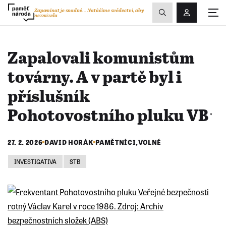
Zobrazit
Zapomínat je snadné...
Natáčíme svědectví, aby
nezmizela
Přihlášení/R
vyhledávání
Zapalovali komunistům
továrny. A v partě byl i
příslušník
Pohotovostního pluku VBˑ
27. 2. 2026
DAVID HORÁK
PAMĚTNÍCI
,
VOLNÉ
INVESTIGATIVA
STB