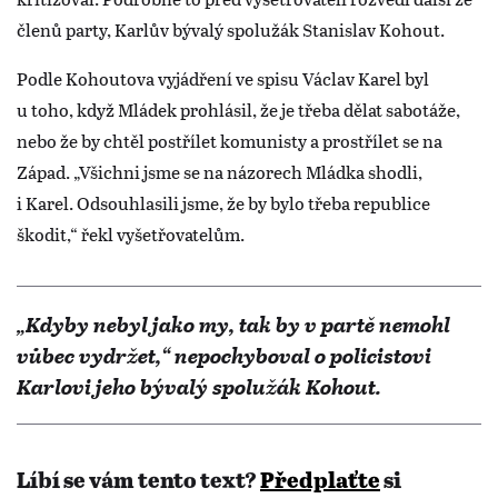
členů party, Karlův bývalý spolužák Stanislav Kohout.
Podle Kohoutova vyjádření ve spisu Václav Karel byl
u toho, když Mládek prohlásil, že je třeba dělat sabotáže,
nebo že by chtěl postřílet komunisty a prostřílet se na
Západ. „Všichni jsme se na názorech Mládka shodli,
i Karel. Odsouhlasili jsme, že by bylo třeba republice
škodit,“ řekl vyšetřovatelům.
„Kdyby nebyl jako my, tak by v partě nemohl
vůbec vydržet,“ nepochyboval o policistovi
Karlovi jeho bývalý spolužák Kohout.
Líbí se vám tento text?
Předplaťte
si