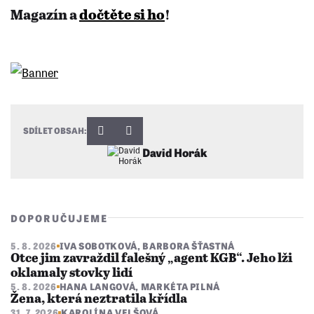
Magazín a
dočtěte si ho
!
SDÍLET OBSAH:
David Horák
DOPORUČUJEME
5. 8. 2026
IVA SOBOTKOVÁ
,
BARBORA ŠŤASTNÁ
Otce jim zavraždil falešný „agent KGB“. Jeho lži
oklamaly stovky lidí
5. 8. 2026
HANA LANGOVÁ
,
MARKÉTA PILNÁ
Žena, která neztratila křídla
31. 7. 2026
KAROLÍNA VELŠOVÁ