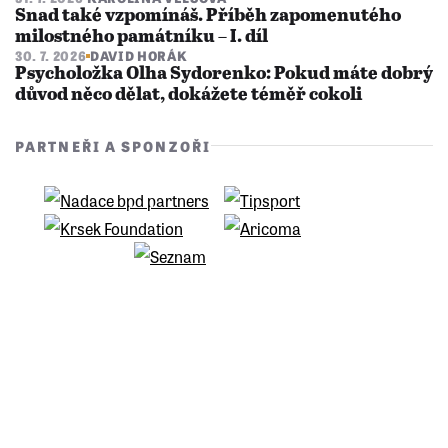
Snad také vzpomínáš. Příběh zapomenutého
milostného památníku – I. díl
30. 7. 2026
DAVID HORÁK
Psycholožka Olha Sydorenko: Pokud máte dobrý
důvod něco dělat, dokážete téměř cokoli
PARTNEŘI A SPONZOŘI