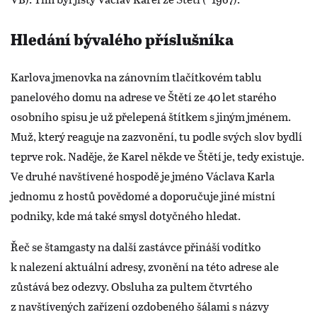
Hledání bývalého příslušníka
Karlova jmenovka na zánovním tlačítkovém tablu
panelového domu na adrese ve Štětí ze 40 let starého
osobního spisu je už přelepená štítkem s jiným jménem.
Muž, který reaguje na zazvonění, tu podle svých slov bydlí
teprve rok. Naděje, že Karel někde ve Štětí je, tedy existuje.
Ve druhé navštívené hospodě je jméno Václava Karla
jednomu z hostů povědomé a doporučuje jiné místní
podniky, kde má také smysl dotyčného hledat.
Řeč se štamgasty na další zastávce přináší vodítko
k nalezení aktuální adresy, zvonění na této adrese ale
zůstává bez odezvy. Obsluha za pultem čtvrtého
z navštívených zařízení ozdobeného šálami s názvy