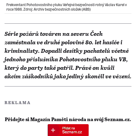
Frekventant Pohotovostního pluku Veřejné bezpečnosti rotný Václav Karel v
roce 1986. Zdroj: Archiv bezpečnostních složek (ABS)
Série požárů továren na severu Čech
zaměstnala ve druhé polovině 80. let hasiče i
kriminalisty. Dopadli desítky pachatelů včetně
jednoho příslušníka Pohotovostního pluku VB,
který do party také patřil. Právě on kvůli
akcím záškodníků jako jediný skončil ve vězení.
REKLAMA
Přidejte si Magazín Paměti národa na svůj Seznam.cz.