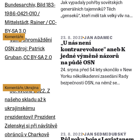
Jak vypadaly pohřby sovětských
generálních tajemníků? Těch
„genseků“, kteří měli tak velký vliv na
vývoj střední Evropy. Kvůli kterému
tisíce lidí stály ve třicetistupňovém
mrazu a kvůli kterému hřbitov
Komentáře
23. 8. 2022
JAN ADAMEC
obklopila auta s vojáky? A na kterých
„U nás není
byl Gorby osobně?
kontrarevoluce“ aneb K
jedné výměně názorů
na půdě OSN
24. srpna před 54 lety skončilo v New
Yorku několikadenní zasedání Rady
bezpečnosti OSN, na němž se
Komentáře
,
Ukrajina
projednávala otázka Československa.
Obě strany „střílely“ protichůdnou
interpretací dějin Československa a
východního bloku.
23. 8. 2022
JAN SEDMIDUBSKÝ
Půl roku boje s Leviatanem