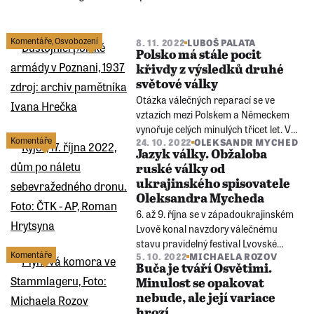
Předchozí
stránka
Komentáře
,
Osvobození
8. 11. 2022
LUBOŠ PALATA
Polsko má stále pocit
křivdy z výsledků druhé
světové války
Otázka válečných reparací se ve
vztazích mezi Polskem a Německem
vynořuje celých minulých třicet let. V
Komentáře
24. 10. 2022
OLEKSANDR MYCHED
současnosti se o nich mluví nejhlasitěji
Jazyk války. Obžaloba
od roku 1990. A zrovna ve chvíli, kdy
ruské války od
Berlín a Varšava potřebují
ukrajinského spisovatele
spolupracovat při pomoci Ukrajině
Oleksandra Mycheda
proti ruské agresi.
6. až 9. října se v západoukrajinském
Lvově konal navzdory válečnému
stavu pravidelný festival Lvovské
Komentáře
5. 10. 2022
MICHAELA ROZOV
knižní fórum. Mladý spisovatel
Buča je tváří Osvětimi.
Oleksandr Myched na něm přednesl
Minulost se opakovat
mimořádně silnou a sugestivní
nebude, ale její variace
obžalobu ruské války na Ukrajině.
hrozí