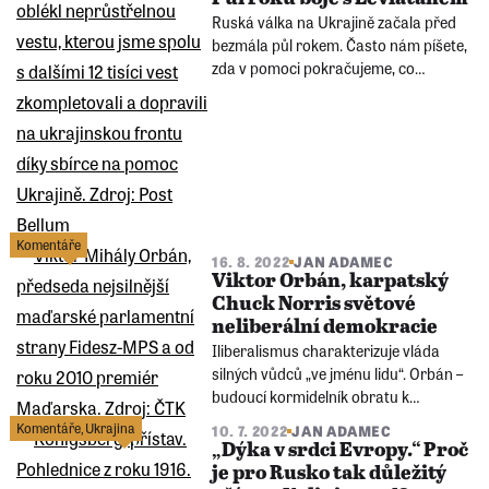
Ruská válka na Ukrajině začala před
bezmála půl rokem. Často nám píšete,
zda v pomoci pokračujeme, co
všechno jsme pořídili za peníze, které
jsme ve sbírce pro Ukrajinu vybrali. A
zda svoje poslání pomáhat této
statečné zemi bereme stejně vážně
jako na začátku.
Komentáře
16. 8. 2022
JAN ADAMEC
Viktor Orbán, karpatský
Chuck Norris světové
neliberální demokracie
Iliberalismus charakterizuje vláda
silných vůdců „ve jménu lidu“. Orbán –
budoucí kormidelník obratu k
národním státům, nebo naopak
Komentáře
,
Ukrajina
10. 7. 2022
JAN ADAMEC
Orbán – zkáza jednoty EU? Tak, či
„Dýka v srdci Evropy.“ Proč
onak: projev maďarského premiéra z
je pro Rusko tak důležitý
července 2022 z rumunského Băile