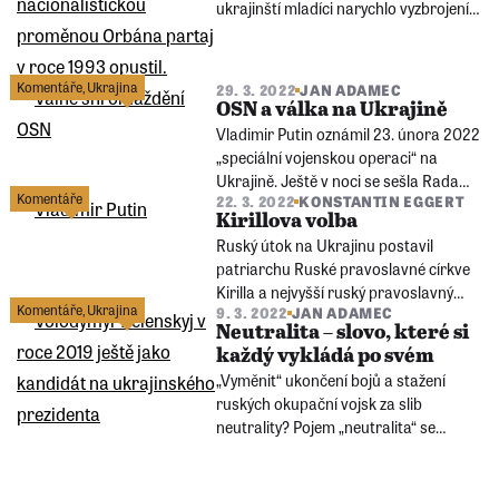
ukrajinští mladíci narychlo vyzbrojení
samopaly, rok 2022… Proč se
maďarská vláda chová k Ukrajině
rezervovaně? A jak to vidí Orbán?
Komentáře
,
Ukrajina
29. 3. 2022
JAN ADAMEC
Dozvíte se v analýze Jana Adamce.
OSN a válka na Ukrajině
Vladimir Putin oznámil 23. února 2022
„speciální vojenskou operaci“ na
Ukrajině. Ještě v noci se sešla Rada
Komentáře
22. 3. 2022
KONSTANTIN EGGERT
bezpečnosti OSN. Mimořádnému
Kirillova volba
zasedání předsedalo... Rusko. Mají
Ruský útok na Ukrajinu postavil
OSN a jeho vůdčí Rada bezpečnosti v
patriarchu Ruské pravoslavné církve
současnosti ještě smysl?
Kirilla a nejvyšší ruský pravoslavný
Komentáře
,
Ukrajina
9. 3. 2022
JAN ADAMEC
klérus před jednoduchou volbu: buď
Neutralita – slovo, které si
válku odsoudit, nebo podpořit Kreml.
každý vykládá po svém
A volba byla učiněna.
„Vyměnit“ ukončení bojů a stažení
ruských okupační vojsk za slib
neutrality? Pojem „neutralita“ se
skloňuje často... Do jaké míry je to ale
pro Ukrajinu reálné řešení? A jakou
lekcí neutrality si už prošlo pět