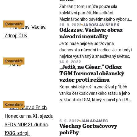
Zabránit tomu může pouze síla
kolektivní paměti. Na setkání
Mezinárodního osvětimského výboru
Komentáře
28. 9. 2022
JAROSLAV ŠEBEK
letos v září řečníci upozorňovali na
Odkaz sv. Václava: obraz
paralely mezi šoa a současnou
národní mentality
genocidou na Ukrajině. Úloha
Je to naše nejdéle udržovaná
potomků přímých svědků nacistické
duchovní a národní tradice. Je to tedy i
genocidy roste.
nejvíce využívaný a zneužívaný světec.
Komentáře
14. 9. 2022
„Ježíš, ne César.“ Odkaz
TGM formoval občanský
vzdor proti režimu
Komunistický režim zneužíval příběh
vzniku československého státu a jeho
zakladatele TGM, který zemřel před 85
Komentáře
lety, ke svým propagandistickým
záměrům. Tento odkaz ale mobilizoval
i odpůrce režimu.
6. 9. 2022
JAN ADAMEC
Všechny Gorbačovovy
pohřby