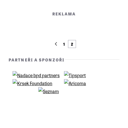
evropských zemí, které stojí „mimo“?
REKLAMA
1
2
PARTNEŘI A SPONZOŘI