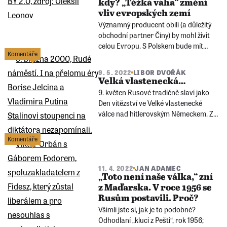
kdy? „Těžká váha“ změní
SSSR. Práva menších zemí tehdy byla
vliv evropských zemí
pod rozlišovacími schopnostmi
Významný producent obilí (a důležitý
supervelmocí.
obchodní partner Číny) by mohl živit
celou Evropu. S Polskem bude mít
Komentáře
téměř tolik obyvatel jako Německo.
„Nepopudit Moskvu“ – vyplatila se do
9. 5. 2022
LIBOR DVOŘÁK
války přetrvávající taktika? Otázky
Velká vlastenecká…
klade analýza Jana Adamce.
9. květen Rusové tradičně slaví jako
Den vítězství ve Velké vlastenecké
válce nad hitlerovským Německem. Za
víc než dvě desetiletí Putinovy vlády se
právě Den vítězství proměnil v jakousi
Komentáře
národní svátost, která všechny ostatní
významné dny zatlačila do pozadí.
11. 4. 2022
JAN ADAMEC
„Toto není naše válka,“ zní
z Maďarska. V roce 1956 se
Rusům postavili. Proč?
Všimli jste si, jak je to podobné?
Odhodlaní „kluci z Pešti“, rok 1956;