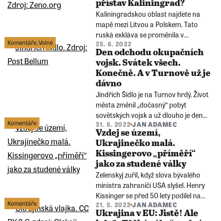
přístav Kaliningrad?
Tuşnad stojí za analýzu.
Kaliningradskou oblast najdete na
mapě mezi Litvou a Polskem. Tato
ruská exkláva se proměnila v
Komentáře
,
Volné
25. 6. 2022
nejnovější ohnisko napětí mezi
Den odchodu okupačních
Moskvou a Západem. Město ležící
vojsk. Svátek všech.
1300 km od Moskvy vždy bylo
Konečně. A v Turnově už je
potenciálním odrazovým můstkem pro
dávno
ruské vojenské operace.
Jindřich Šídlo je na Turnov hrdý. Život
města změnil „dočasný“ pobyt
sovětských vojsk a už dlouho je den
Komentáře
31. 5. 2022
JAN ADAMEC
jejich odchodu městským svátkem. I
Vzdej se území,
pod vlivem ruského napadení Ukrajiny
Ukrajinečko malá.
je dnešek poprvé oficiálním
Kissingerovo „příměří“
významným dnem České republiky.
jako za studené války
Zelenskyj zuřil, když slova bývalého
ministra zahraničí USA slyšel. Henry
Kissinger se před 50 lety podílel na
Komentáře
21. 5. 2022
JAN ADAMEC
dohodě o rovnováze jaderných zbraní
​​​​​​​Ukrajina v EU: Jistě! Ale
SALT I, vedlo k ní i masivní zbrojení