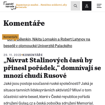
Zobrazit
Zapomínat je snadné...
Natáčíme svědectví, aby
nezmizela
Přihlášení/R
vyhledávání
Komentáře
Komentáře
29. 11. 2022
KOMENTÁŘE
„Návrat Stalinových časů by
přinesl pořádek,“ domnívají se
mnozí chudí Rusové
Jaké jsou postoje současné ruské společnosti? Jaká je
situace tamních lidskoprávních aktivistů? Mluví o tom
účastníci série besed, které v České republice pořádá
sdružení Gulag.cz a česká pobočka sdružení Memorial.