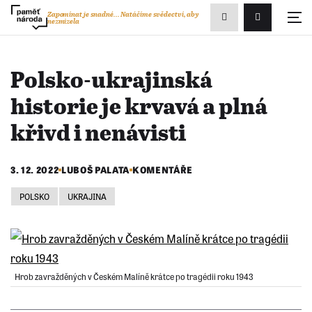
Zobrazit
Zapomínat je snadné...
Natáčíme svědectví, aby
nezmizela
Přihlášení/R
vyhledávání
Polsko-ukrajinská
historie je krvavá a plná
křivd i nenávisti
3. 12. 2022
LUBOŠ PALATA
KOMENTÁŘE
POLSKO
UKRAJINA
Hrob zavražděných v Českém Malíně krátce po tragédii roku 1943