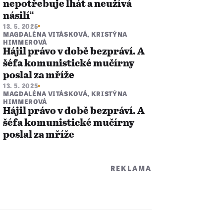
nepotřebuje lhát a neužívá
násilí“
13. 5. 2025
MAGDALÉNA VITÁSKOVÁ
,
KRISTÝNA
HIMMEROVÁ
Hájil právo v době bezpráví. A
šéfa komunistické mučírny
poslal za mříže
13. 5. 2025
MAGDALÉNA VITÁSKOVÁ
,
KRISTÝNA
HIMMEROVÁ
Hájil právo v době bezpráví. A
šéfa komunistické mučírny
poslal za mříže
REKLAMA