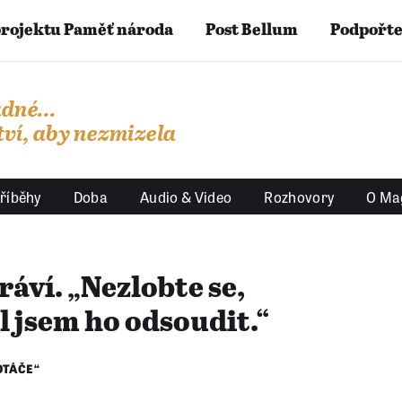
projektu Paměť národa
Post Bellum
Podpořte
dné...
ví, aby nezmizela
říběhy
Doba
Audio & Video
Rozhovory
O Ma
ráví. „Nezlobte se,
 jsem ho odsoudit.“
OTÁČE“