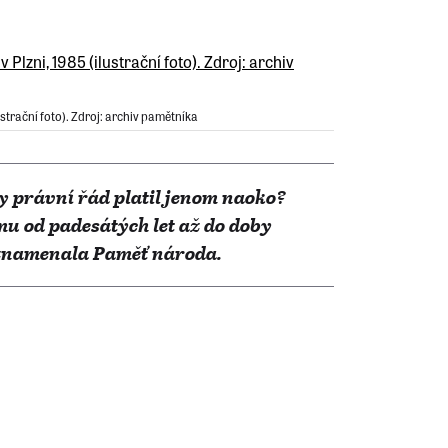
strační foto). Zdroj: archiv pamětníka
y právní řád platil jenom naoko?
u od padesátých let až do doby
aznamenala Paměť národa.