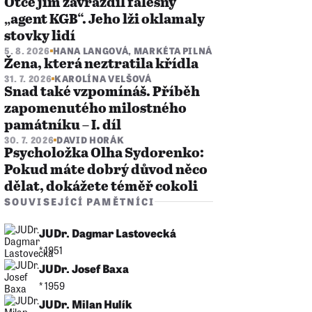
Otce jim zavraždil falešný
„agent KGB“. Jeho lži oklamaly
stovky lidí
5. 8. 2026
HANA LANGOVÁ
,
MARKÉTA PILNÁ
Žena, která neztratila křídla
31. 7. 2026
KAROLÍNA VELŠOVÁ
Snad také vzpomínáš. Příběh
zapomenutého milostného
památníku – I. díl
30. 7. 2026
DAVID HORÁK
Psycholožka Olha Sydorenko:
Pokud máte dobrý důvod něco
dělat, dokážete téměř cokoli
SOUVISEJÍCÍ PAMĚTNÍCI
JUDr. Dagmar Lastovecká
* 1951
JUDr. Josef Baxa
* 1959
JUDr. Milan Hulík