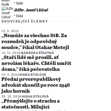
* 1946
JUDr. Josef Lžičař
* 1944
SOUVISEJÍCÍ ČLÁNKY
12. 9. 2022
„Nemůže za všechno StB. Za
rozsudek je odpovědný
soudce,“ říkal Otakar Motejl
14. 12. 2022
BARBORA ŠŤASTNÁ
„Staří lidé mě prosili, ať
nevolám lékaře. Chtěli umřít
doma,“ říká pečovatelka
19. 2. 2024
HANA RÝDLOVÁ
Přední prvorepublikový
advokát skončil po roce 1948
jako horník
25. 10. 2024
HANA RÝDLOVÁ
„Přemýšlejte o strachu a
statečnosti. Milující