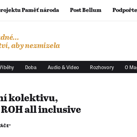
projektu Paměť národa
Post Bellum
Podpořte
dné...
ví, aby nezmizela
říběhy
Doba
Audio & Video
Rozhovory
O Ma
í kolektivu,
ROH all inclusive
TÁČE“