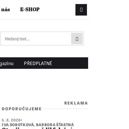
 nás
E-SHOP
Přihlášení/Registrac
gazínu
PŘEDPLATNÉ
REKLAMA
DOPORUČUJEME
5. 8. 2026
IVA SOBOTKOVÁ
,
BARBORA ŠŤASTNÁ