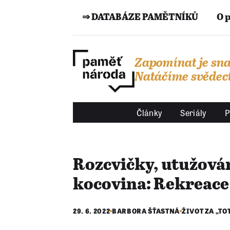
⇒ DATABÁZE PAMĚTNÍKŮ
O 
Zapomínat je sna
Natáčíme svědect
Články
Seriály
P
Rozcvičky, utužován
kocovina: Rekreace 
29. 6. 2022
BARBORA ŠŤASTNÁ
ŽIVOT ZA „TO