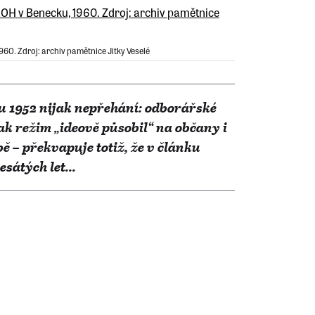
60. Zdroj: archiv pamětnice Jitky Veselé
u 1952 nijak nepřehání: odborářské
ak režim „ideově působil“ na občany i
bě – překvapuje totiž, že v článku
sátých let...