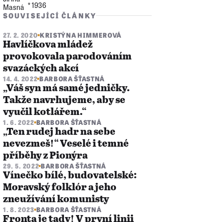
* 1936
SOUVISEJÍCÍ ČLÁNKY
27. 2. 2020
KRISTÝNA HIMMEROVÁ
Havlíčkova mládež
provokovala parodováním
svazáckých akcí
14. 4. 2022
BARBORA ŠŤASTNÁ
„Váš syn má samé jedničky.
Takže navrhujeme, aby se
vyučil kotlářem.“
1. 6. 2022
BARBORA ŠŤASTNÁ
„Ten rudej hadr na sebe
nevezmeš!“ Veselé i temné
příběhy z Pionýra
29. 5. 2022
BARBORA ŠŤASTNÁ
Vínečko bílé, budovatelské:
Moravský folklór a jeho
zneužívání komunisty
1. 8. 2023
BARBORA ŠŤASTNÁ
Fronta je tady! V první linii