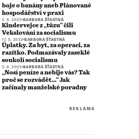
boje o banány aneb Plánované
hospodářství v praxi
2. 8. 2023
BARBORA ŠŤASTNÁ
Kindervejce z „tůzu“ čili
Vekslování za socialismu
17. 8. 2022
BARBORA ŠŤASTNÁ
Úplatky. Za byt, za operaci, za
razítko. Podmazávaly zaseklé
soukolí socialismu
3. 8. 2023
BARBORA ŠŤASTNÁ
„Nosí peníze a nebije vás? Tak
proč se rozvádět…“ Jak
začínaly manželské poradny
REKLAMA