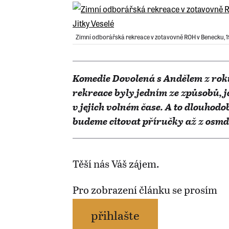
Zimní odborářská rekreace v zotavovně ROH v Benecku, 19
Komedie Dovolená s Andělem z rok
rekreace byly jedním ze způsobů, j
v jejich volném čase. A to dlouhodo
budeme citovat příručky až z osmde
Těší nás Váš zájem.
Pro zobrazení článku se prosím
přihlašte