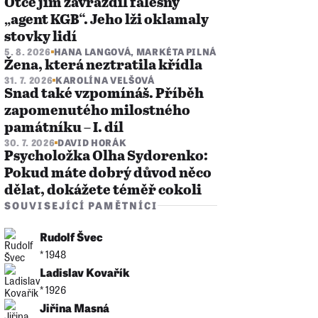
Otce jim zavraždil falešný
„agent KGB“. Jeho lži oklamaly
stovky lidí
5. 8. 2026
HANA LANGOVÁ
,
MARKÉTA PILNÁ
Žena, která neztratila křídla
31. 7. 2026
KAROLÍNA VELŠOVÁ
Snad také vzpomínáš. Příběh
zapomenutého milostného
památníku – I. díl
30. 7. 2026
DAVID HORÁK
Psycholožka Olha Sydorenko:
Pokud máte dobrý důvod něco
dělat, dokážete téměř cokoli
SOUVISEJÍCÍ PAMĚTNÍCI
Rudolf Švec
* 1948
Ladislav Kovařík
* 1926
Jiřina Masná