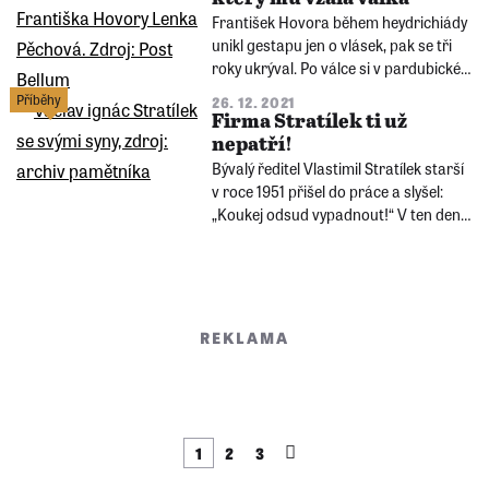
František Hovora během heydrichiády
unikl gestapu jen o vlásek, pak se tři
roky ukrýval. Po válce si v pardubické
nádražní úschovně vyzvedl kufr. A v
Příběhy
26. 12. 2021
něm vzpomínky na své nejdražší,
Firma Stratílek ti už
mnoho z nich během heydrichiády
nepatří!
zahynulo na popravišti pardubického
Bývalý ředitel Vlastimil Stratílek starší
Zámečku.
v roce 1951 přišel do práce a slyšel:
„Koukej odsud vypadnout!“ V ten den
byl v továrně založené v roce 1899 jeho
tatínkem a dědečkem pamětníka
naposledy.
REKLAMA
1
2
3