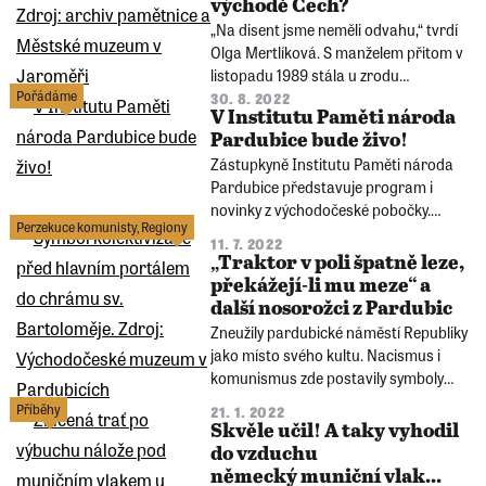
východě Čech?
„Na disent jsme neměli odvahu,“ tvrdí
Olga Mertlíková. S manželem přitom v
listopadu 1989 stála u zrodu
Pořádáme
jaroměřské pobočky OF a ve
30. 8. 2022
V Institutu Paměti národa
východočeském městě
Pardubice bude živo!
spoluorganizovala první demonstraci.
Zástupkyně Institutu Paměti národa
Pardubice představuje program i
novinky z východočeské pobočky.
Perzekuce komunisty
,
Regiony
Čekají vás setkání se zajímavými hosty
11. 7. 2022
a také začíná pravidelný provoz
„Traktor v poli špatně leze,
interaktivní expozice. Tento rok zde na
překážejí-li mu meze“ a
vlastní kůži zažilo část naší historie už
další nosorožci z Pardubic
1100 žáků.
Zneužily pardubické náměstí Republiky
jako místo svého kultu. Nacismus i
komunismus zde postavily symboly
moci, stála na něm nacistická „slepice“
Příběhy
21. 1. 2022
i bizarní oslava kolektivizace. A co
Skvěle učil! A taky vyhodil
rudoarmějec od ‚Tyršáků‘? Bude se
do vzduchu
jako Stalinův sokl bez Stalina taky
německý muniční vlak...