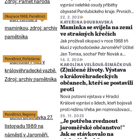
vypráví nelehké osudy příběhy
obyvatel Pardubického kraje. Prvních
Okupace 1968
,
Pamětníci
22. 2. 2024
pět let nastolování komunistické
KATEŘINA DOUBRAVSKÁ
diktatury totiž přineslo zmařené životy
Maminka se svíjela na zemi
a utrpení, ale také odvahu a vzdor
ve strašných křečích
těch, kteří se režimu nechtěli
Jak prožívali okupaci v roce 1968 tři
přizpůsobit.
kluci z východočeské Jaroměře? Učitel
Jan Tomsa, sochař Petr Novák a
Pamětníci
,
Pořádáme
14. 2. 2024
živnostník Jaroslav Adámek vpád
KAROLÍNA VELŠOVÁ-ŠIMÁČKOVÁ
cizích tanků vnímali intenzivně a
(Z)ničené životy. Výstava
podíleli se na zoufalých pokusech lidí
o královéhradeckých
situaci zvrátit.
občanech, kteří se postavili
proti
Nová putovní výstava v Hradci
Králové vypráví o lidech, kteří bojovali
proti režimu třeba jen rozmnožovacím
Pamětníci
,
Regiony
či psacím strojem. Za své postoje ale
25. 11. 2023
„Je potřeba zvednout
vždy tvrdě zaplatili.
jaroměřské občanstvo!“
Jak se stávkovalo na