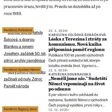
pracovním úrazu, tvrdili jí to. Pravdu se dozvěděla až po
roce 1989.
Následující
stránka
Pamětníci
,
Pořádáme
25. 5. 2026
KAROLÍNA VELŠOVÁ-ŠIMÁČKOVÁ
Láska z Terezína i ztráty za
komunismu. Nová kniha
připomíná paměť regionu
Publikace 100 let paměti východních
Čech přináší svědectví lidí, kterým
totalita změnila život. Vypráví o
Pamětníci
,
Vysídlení Němců
22. 5. 2026
židovském chlapci, jenž v Terezíně
KATEŘINA DOUBRAVSKÁ
našel osudovou lásku, i o ženě, které
„Neměli jsme nic.“ Sudetští
komunistický režim vzal milovaného
Němci vzpomínají na život
muže.
po odsunu
S pár věcmi v kufru odcházeli do
neznáma. Sudetští Němci z východních
Čech popisují vysídlení, první roky v
Pamětníci
,
Regiony
,
Volné
15. 12. 2025
Německu i pocit, že člověk může mít