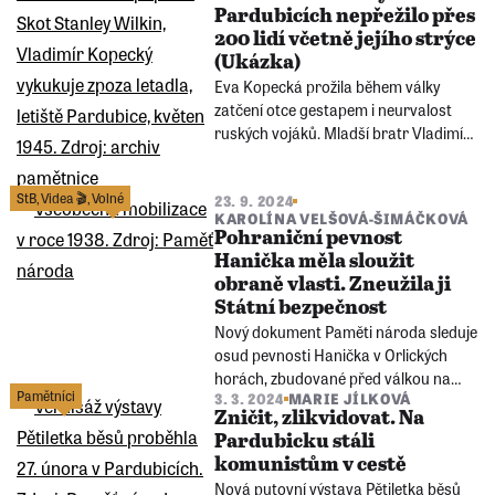
Pardubicích nepřežilo přes
200 lidí včetně jejího strýce
(Ukázka)
Eva Kopecká prožila během války
zatčení otce gestapem i neurvalost
ruských vojáků. Mladší bratr Vladimír
se po osvobození skamarádil se třemi
britskými letci. Jejich fotky si včetně
StB
,
Videa 🎬
,
Volné
23. 9. 2024
mnoha dalších pardubických událostí
KAROLÍNA VELŠOVÁ-ŠIMÁČKOVÁ
prohlédnete ve fotogalerii pod
Pohraniční pevnost
článkem.
Hanička měla sloužit
obraně vlasti. Zneužila ji
Státní bezpečnost
Nový dokument Paměti národa sleduje
osud pevnosti Hanička v Orlických
horách, zbudované před válkou na
Pamětníci
3. 3. 2024
MARIE JÍLKOVÁ
obranu proti Německu. Nedostala
Zničit, zlikvidovat. Na
šanci splnit svůj původní účel, měla
Pardubicku stáli
sloužit jako sklad zeleniny, kryt pro
komunistům v cestě
vyvolené i místo dostaveníček
Nová putovní výstava Pětiletka běsů
komunistických špionů.