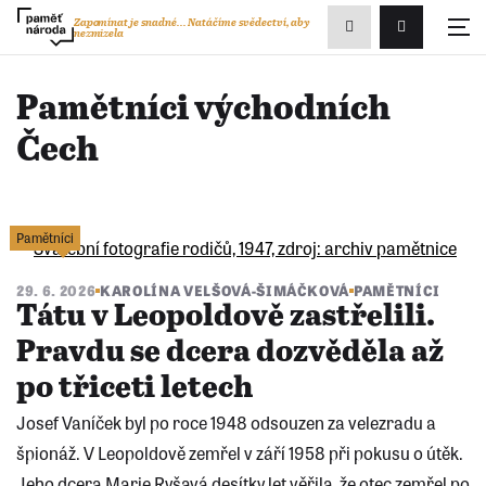
Zobrazit
Zapomínat je snadné...
Natáčíme svědectví, aby
nezmizela
Přihlášení/R
vyhledávání
Pamětníci východních
Čech
Pamětníci
29. 6. 2026
KAROLÍNA VELŠOVÁ-ŠIMÁČKOVÁ
PAMĚTNÍCI
Tátu v Leopoldově zastřelili.
Pravdu se dcera dozvěděla až
po třiceti letech
Josef Vaníček byl po roce 1948 odsouzen za velezradu a
špionáž. V Leopoldově zemřel v září 1958 při pokusu o útěk.
Jeho dcera Marie Ryšavá desítky let věřila, že otec zemřel po