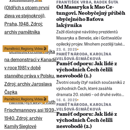
FRANTIŠEK VRBA
,
RADEK ŠUTA
dva domovy. A na ten původní nikdy
Od Masaryka k Mao Ce-
nezapomene...
tungovi. Neobyčejný příběh
obyčejného Baťova
lakýrníka
Zažil důstojné návštěvy prezidentů
Masaryka a Beneše, ale i Gottwaldův
opilecký projev. Mnohem později také
Pamětníci
,
Regiony
,
Videa 🎬
23. 6. 2025
stál jen několik metrů od čínského
PAMĚŤ NÁRODA
,
KAROLÍNA
diktátora Maa. Život Oldřicha Čunka je
VELŠOVÁ-ŠIMÁČKOVÁ
stejně pestrý a mnohovrstevnatý jako
Paměť odporu: Jak lidé z
historický příběh jeho rodného města
východních Čech čelili
Zlína.
nesvobodě (1.)
Životní osudy čtyř našich současníků z
východních Čech, které zasáhla
dramata 20. století – od druhé světové
Pamětníci
,
Regiony
,
Videa 🎬
16. 6. 2025
války po Sametovou revoluci. Podívejte
PAMĚŤ NÁRODA
,
KAROLÍNA
se na čtyři minidokumenty o lidech,
VELŠOVÁ-ŠIMÁČKOVÁ
jejichž příběhy spojuje odvaha čelit
Paměť odporu: Jak lidé z
bezpráví.
východních Čech čelili
nesvobodě (2.)