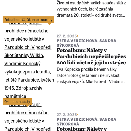
Životní osudy čtyř našich současníků z
východních Čech, které zasáhla
dramata 20. století – od druhé světové
Fotoalbum 🎞️
,
Okupace nacisty
války po Sametovou revoluci. Podívejte
se na čtyři minidokumenty o lidech,
jejichž příběhy spojuje odvaha čelit
27. 2. 2025
bezpráví.
PETRA VERZICHOVÁ
,
SANDRA
SÝKOROVÁ
Fotoalbum: Nálety v
Pardubicích nepřežilo přes
200 lidí včetně jejího strýce
Eva Kopecká prožila během války
zatčení otce gestapem i neurvalost
ruských vojáků. Mladší bratr Vladimír
se po osvobození skamarádil se třemi
britskými letci. Jejich fotky si včetně
mnoha dalších pardubických událostí
Okupace nacisty
prohlédnete ve fotogalerii pod
článkem.
27. 2. 2025
PETRA VERZICHOVÁ
,
SANDRA
SÝKOROVÁ
Fotoalbum: Nálety v