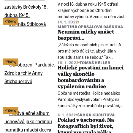
poroučet?
V noci 18. dubna roku 1945 otřásl
krajem východně od Chrudimi
mohutný výbuch. V zemi po něm zůstal
Příběhy
14. 1. 2022
kráter 60 metrů dlouhý a 20 metrů
MARTINA OPRŠALOVÁ DAŠKOVÁ
široký. Kusy vagónů skončily na poli, v
Neumím mlčky snášet
okolí byla najednou vidět světla,
bezpráví…
protože exploze rozbila okna, a tím
„Záleželo na osobních prioritách. A
poškodila zatemnění.
pro mě bylo důležité, abych žila v
souladu sama se sebou.“ Tak
Příběhy
10. 1. 2022
TOMÁŠ HELLER
vysvětluje Jarmila Stibicová z Pardubic
Holické povstání na konci
důvody, proč se rozhodla podepsat
války skončilo
prohlášení Charty 77.
bombardováním a
vypálením radnice
Občané městečka Holice nedaleko
Pardubic vyslyšeli volání Prahy: na
konci války zde proběhlo povstání,
Příběhy
které téměř upadlo do zapomnění.
4. 1. 2022
ŠÁRKA KUCHTOVÁ
Holické povstání je ale po Praze jedno
Poklad v úschovně. Na
z nejvýznamnějších v českých zemích.
fotografiích byl život,
který mu vzala válka