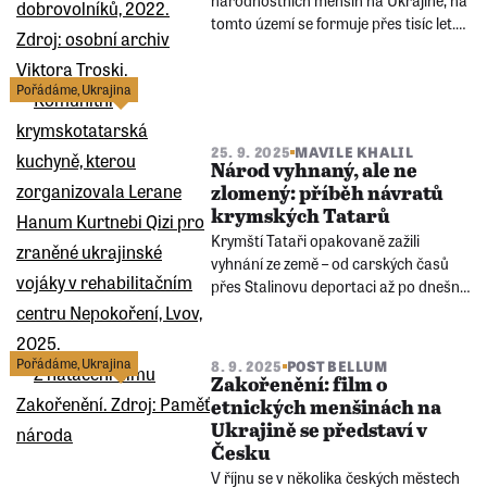
národnostních menšin na Ukrajině, na
tomto území se formuje přes tisíc let.
Většina Maďarů žije v Zakarpatské
oblasti – ta je domovem i pro řadu
Pořádáme
,
Ukrajina
dalších etnik a místem, kde se protínají
různé jazyky, kultury a tradice.
25. 9. 2025
MAVILE KHALIL
Národ vyhnaný, ale ne
zlomený: příběh návratů
krymských Tatarů
Krymští Tataři opakovaně zažili
vyhnání ze země – od carských časů
přes Stalinovu deportaci až po dnešní
ruskou okupaci. Navzdory útlaku a
nuceným odchodům zůstávají
symbolem odhodlání udržet svůj
Pořádáme
,
Ukrajina
8. 9. 2025
POST BELLUM
domov, jazyk a kulturu.
Zakořenění: film o
etnických menšinách na
Ukrajině se představí v
Česku
V říjnu se v několika českých městech