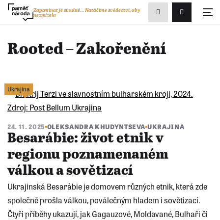
Zobrazit
Zapomínat je snadné...
Natáčíme svědectví, aby
nezmizela
Přihlášení/R
vyhledávání
Rooted – Zakořenění
Ukrajina
24. 11. 2025
OLEKSANDRA KHUDYNTSEVA
UKRAJINA
Besarábie: život etnik v
regionu poznamenaném
válkou a sovětizací
Ukrajinská Besarábie je domovem různých etnik, která zde
společně prošla válkou, poválečným hladem i sovětizací.
Čtyři příběhy ukazují, jak Gagauzové, Moldavané, Bulhaři či