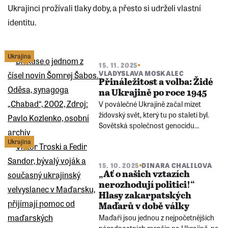
Ukrajinci prožívali tlaky doby, a přesto si udrželi vlastní
identitu.
Ukrajina
15. 11. 2025
VLADYSLAVA MOSKALEC
Přináležitost a volba: Židé
na Ukrajině po roce 1945
V poválečné Ukrajině začal mizet
židovský svět, který tu po staletí byl.
Sovětská společnost genocidu
nepojmenovala a židovskou kulturu
Ukrajina
potlačovala. Přesto zde vzniklo
moderní ukrajinské židovské
15. 10. 2025
DINARA CHALILOVA
sebevědomí. Jak se z „těch jiných“
„Ať o našich vztazích
postupně stali „ukrajinští Židé“?
nerozhodují politici!“
Hlasy zakarpatských
Maďarů v době války
Maďaři jsou jednou z nejpočetnějších