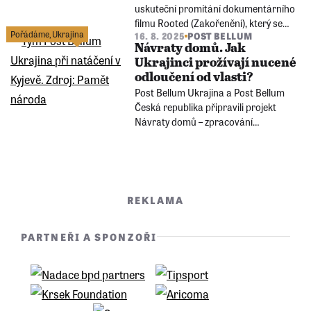
uskuteční promítání dokumentárního
filmu Rooted (Zakořenění), který se
Pořádáme
,
Ukrajina
16. 8. 2025
POST BELLUM
věnuje tématu historické paměti
Návraty domů. Jak
národnostních menšin žijících na
Ukrajinci prožívají nucené
Ukrajině.
odloučení od vlasti?
Post Bellum Ukrajina a Post Bellum
Česká republika připravili projekt
Návraty domů – zpracování
současných ukrajinských výzev
prostřednictvím orální historie.
Vznikne i praktická příručka, která
mladé tvůrce učí, jak dokumentovat
současnost ukrajinského národa.
REKLAMA
PARTNEŘI A SPONZOŘI