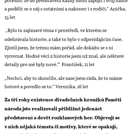
potěšilo, že do představení každý mohl zapojit i svůj názor
a podělit se o něj s ostatními a nakonec i s rodiči.“ Anička,
15 let
„Bylo to zajímavé téma v prostředí, ve kterém se
odehrávala historie, a také to bylo v odpovídajícím čase.
Zjistil jsem, že trému mám pořád, ale dokážu se s ní
vyrovnat. Hodně věcí z historie jsem už znal, ale některé
detaily pro mě byly nové.
František, 11 let
“
„Nechci, aby to skončilo, ale zase jsem ráda, že to máme
hotové a povedlo se to.“ Veronika, 16 let
Za tři roky existence divadelních kroužků Paměti
národa jste realizovali přibližně jedenáct
představení a devět rozhlasových her. Objevují se
v nich nějaká témata či motivy, které se opakují,