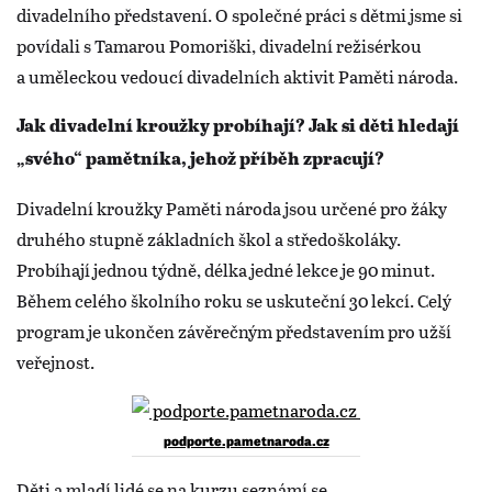
divadelního představení. O společné práci s dětmi jsme si
povídali s Tamarou Pomoriški, divadelní režisérkou
a uměleckou vedoucí divadelních aktivit Paměti národa.
Jak divadelní kroužky probíhají? Jak si děti hledají
„svého“ pamětníka, jehož příběh zpracují?
Divadelní kroužky Paměti národa jsou určené pro žáky
druhého stupně základních škol a středoškoláky.
Probíhají jednou týdně, délka jedné lekce je 90 minut.
Během celého školního roku se uskuteční 30 lekcí. Celý
program je ukončen závěrečným představením pro užší
veřejnost.
podporte.pametnaroda.cz
Děti a mladí lidé se na kurzu seznámí se