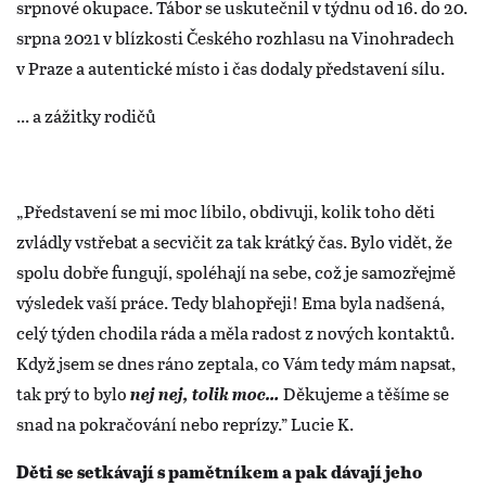
srpnové okupace. Tábor se uskutečnil v týdnu od 16. do 20.
srpna 2021 v blízkosti Českého rozhlasu na Vinohradech
v Praze a autentické místo i čas dodaly představení sílu.
... a zážitky rodičů
„Představení se mi moc líbilo, obdivuji, kolik toho děti
zvládly vstřebat a secvičit za tak krátký čas. Bylo vidět, že
spolu dobře fungují, spoléhají na sebe, což je samozřejmě
výsledek vaší práce. Tedy blahopřeji! Ema byla nadšená,
celý týden chodila ráda a měla radost z nových kontaktů.
Když jsem se dnes ráno zeptala, co Vám tedy mám napsat,
tak prý to bylo
nej nej, tolik moc…
Děkujeme a těšíme se
snad na pokračování nebo reprízy.” Lucie K.
Děti se setkávají s pamětníkem a pak dávají jeho