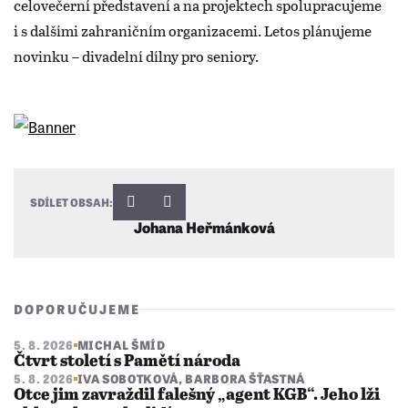
celovečerní představení a na projektech spolupracujeme
i s dalšími zahraničním organizacemi. Letos plánujeme
novinku – divadelní dílny pro seniory.
SDÍLET OBSAH:
Johana Heřmánková
DOPORUČUJEME
5. 8. 2026
MICHAL ŠMÍD
Čtvrt století s Pamětí národa
5. 8. 2026
IVA SOBOTKOVÁ
,
BARBORA ŠŤASTNÁ
Otce jim zavraždil falešný „agent KGB“. Jeho lži