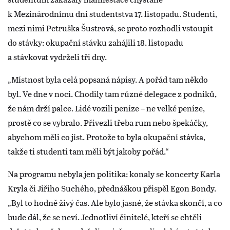
k Mezinárodnímu dni studentstva 17. listopadu. Studenti,
mezi nimi Petruška Šustrová, se proto rozhodli vstoupit
do stávky: okupační stávku zahájili 18. listopadu
a stávkovat vydrželi tři dny.
„Místnost byla celá popsaná nápisy. A pořád tam někdo
byl. Ve dne v noci. Chodily tam různé delegace z podniků,
že nám drží palce. Lidé vozili peníze – ne velké peníze,
prostě co se vybralo. Přivezli třeba rum nebo špekáčky,
abychom měli co jíst. Protože to byla okupační stávka,
takže ti studenti tam měli být jakoby pořád.“
Na programu nebyla jen politika: konaly se koncerty Karla
Kryla či Jiřího Suchého, přednáškou přispěl Egon Bondy.
„Byl to hodně živý čas. Ale bylo jasné, že stávka skončí, a co
bude dál, že se neví. Jednotliví činitelé, kteří se chtěli