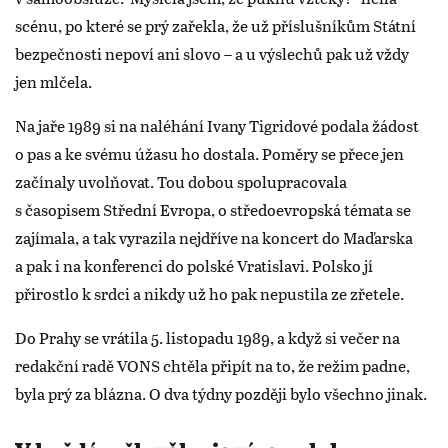
scénu, po které se prý zařekla, že už příslušníkům Státní
bezpečnosti nepoví ani slovo – a u výslechů pak už vždy
jen mlčela.
Na jaře 1989 si na naléhání Ivany Tigridové podala žádost
o pas a ke svému úžasu ho dostala. Poměry se přece jen
začínaly uvolňovat. Tou dobou spolupracovala
s časopisem Střední Evropa, o středoevropská témata se
zajímala, a tak vyrazila nejdříve na koncert do Maďarska
a pak i na konferenci do polské Vratislavi. Polsko jí
přirostlo k srdci a nikdy už ho pak nepustila ze zřetele.
Do Prahy se vrátila 5. listopadu 1989, a když si večer na
redakční radě VONS chtěla připít na to, že režim padne,
byla prý za blázna. O dva týdny později bylo všechno jinak.