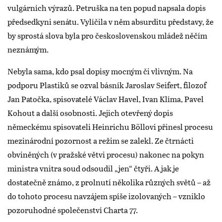
vulgárních výrazů. Petruška na ten popud napsala dopis
předsedkyni senátu. Vylíčila v něm absurditu představy, že
by sprostá slova byla pro československou mládež něčím
neznámým.
Nebyla sama, kdo psal dopisy mocným či vlivným. Na
podporu Plastiků se ozval básník Jaroslav Seifert, filozof
Jan Patočka, spisovatelé Václav Havel, Ivan Klíma, Pavel
Kohout a další osobnosti. Jejich otevřený dopis
německému spisovateli Heinrichu Böllovi přinesl procesu
mezinárodní pozornost a režim se zalekl. Ze čtrnácti
obviněných (v pražské větvi procesu) nakonec na pokyn
ministra vnitra soud odsoudil „jen“ čtyři. A jak je
dostatečně známo, z prolnutí několika různých světů – až
do tohoto procesu navzájem spíše izolovaných – vzniklo
pozoruhodné společenství Charta 77.