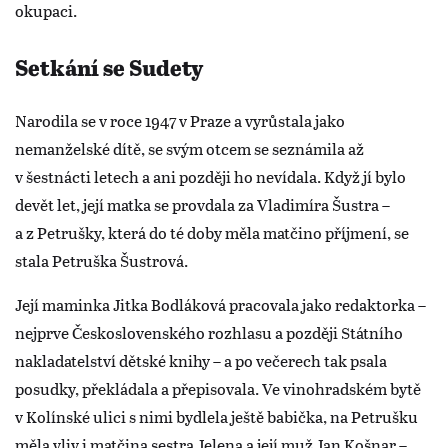
okupaci.
Setkání se Sudety
Narodila se v roce 1947 v Praze a vyrůstala jako
nemanželské dítě, se svým otcem se seznámila až
v šestnácti letech a ani později ho nevídala. Když jí bylo
devět let, její matka se provdala za Vladimíra Šustra –
a z Petrušky, která do té doby měla matčino příjmení, se
stala Petruška Šustrová.
Její maminka Jitka Bodláková pracovala jako redaktorka –
nejprve Československého rozhlasu a později Státního
nakladatelství dětské knihy – a po večerech tak psala
posudky, překládala a přepisovala. Ve vinohradském bytě
v Kolínské ulici s nimi bydlela ještě babička, na Petrušku
měla vliv i matčina sestra Jelena a její muž Jan Košnar –