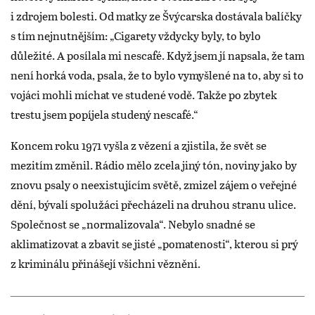
i zdrojem bolesti. Od matky ze Švýcarska dostávala balíčky
s tím nejnutnějším: „Cigarety vždycky byly, to bylo
důležité. A posílala mi nescafé. Když jsem jí napsala, že tam
není horká voda, psala, že to bylo vymyšlené na to, aby si to
vojáci mohli míchat ve studené vodě. Takže po zbytek
trestu jsem popíjela studený nescafé.“
Koncem roku 1971 vyšla z vězení a zjistila, že svět se
mezitím změnil. Rádio mělo zcela jiný tón, noviny jako by
znovu psaly o neexistujícím světě, zmizel zájem o veřejné
dění, bývalí spolužáci přecházeli na druhou stranu ulice.
Společnost se „normalizovala“. Nebylo snadné se
aklimatizovat a zbavit se jisté „pomatenosti“, kterou si prý
z kriminálu přinášejí všichni věznění.