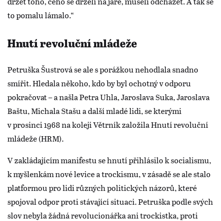
držet toho, čeho se drželi na jaře, museli odcházet. A tak se
to pomalu lámalo.“
Hnutí revoluční mládeže
Petruška Šustrová se ale s porážkou nehodlala snadno
smířit. Hledala někoho, kdo by byl ochotný v odporu
pokračovat – a našla Petra Uhla, Jaroslava Suka, Jaroslava
Baštu, Michala Stašu a další mladé lidi, se kterými
v prosinci 1968 na koleji Větrník založila Hnutí revoluční
mládeže (HRM).
V zakládajícím manifestu se hnutí přihlásilo k socialismu,
k myšlenkám nové levice a trockismu, v zásadě se ale stalo
platformou pro lidi různých politických názorů, které
spojoval odpor proti stávající situaci. Petruška podle svých
slov nebyla žádná revolucionářka ani trockistka, proti