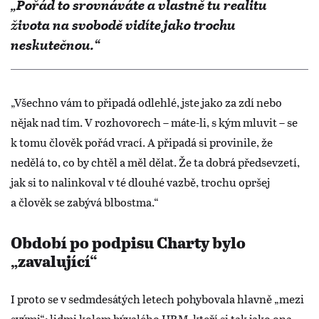
„Pořád to srovnáváte a vlastně tu realitu
života na svobodě vidíte jako trochu
neskutečnou.“
„Všechno vám to připadá odlehlé, jste jako za zdí nebo
nějak nad tím. V rozhovorech – máte-li, s kým mluvit – se
k tomu člověk pořád vrací. A připadá si provinile, že
nedělá to, co by chtěl a měl dělat. Že ta dobrá předsevzetí,
jak si to nalinkoval v té dlouhé vazbě, trochu opršej
a člověk se zabývá blbostma.“
Období po podpisu Charty bylo
„zavalující“
I proto se v sedmdesátých letech pohybovala hlavně „mezi
svými“: lidmi kolem bývalého HRM, kteří si tak jako ona