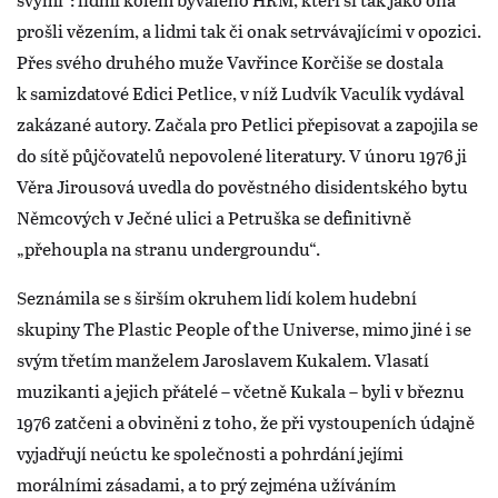
prošli vězením, a lidmi tak či onak setrvávajícími v opozici.
Přes svého druhého muže Vavřince Korčiše se dostala
k samizdatové Edici Petlice, v níž Ludvík Vaculík vydával
zakázané autory. Začala pro Petlici přepisovat a zapojila se
do sítě půjčovatelů nepovolené literatury. V únoru 1976 ji
Věra Jirousová uvedla do pověstného disidentského bytu
Němcových v Ječné ulici a Petruška se definitivně
„přehoupla na stranu undergroundu“.
Seznámila se s širším okruhem lidí kolem hudební
skupiny The Plastic People of the Universe, mimo jiné i se
svým třetím manželem Jaroslavem Kukalem. Vlasatí
muzikanti a jejich přátelé – včetně Kukala – byli v březnu
1976 zatčeni a obviněni z toho, že při vystoupeních údajně
vyjadřují neúctu ke společnosti a pohrdání jejími
morálními zásadami, a to prý zejména užíváním