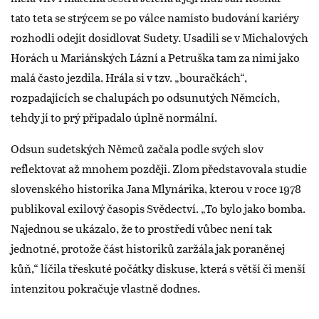
tato teta se strýcem se po válce namísto budování kariéry
rozhodli odejít dosidlovat Sudety. Usadili se v Michalových
Horách u Mariánských Lázní a Petruška tam za nimi jako
malá často jezdila. Hrála si v tzv. „bouračkách“,
rozpadajících se chalupách po odsunutých Němcích,
tehdy jí to prý připadalo úplně normální.
Odsun sudetských Němců začala podle svých slov
reflektovat až mnohem později. Zlom představovala studie
slovenského historika Jana Mlynárika, kterou v roce 1978
publikoval exilový časopis Svědectví. „To bylo jako bomba.
Najednou se ukázalo, že to prostředí vůbec není tak
jednotné, protože část historiků zaržála jak poraněnej
kůň,“ líčila třeskuté počátky diskuse, která s větší či menší
intenzitou pokračuje vlastně dodnes.