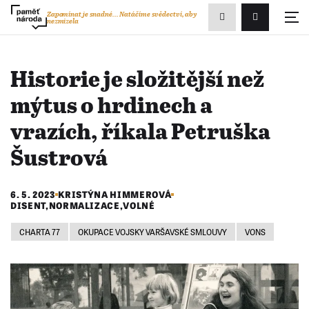
Zobrazit
Zapomínat je snadné...
Natáčíme svědectví, aby
nezmizela
Přihlášení/R
vyhledávání
Historie je složitější než
mýtus o hrdinech a
vrazích, říkala Petruška
Šustrová
6. 5. 2023
KRISTÝNA HIMMEROVÁ
DISENT
,
NORMALIZACE
,
VOLNÉ
CHARTA 77
OKUPACE VOJSKY VARŠAVSKÉ SMLOUVY
VONS