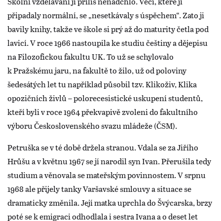
Školní vzdělávání ji příliš nenadchlo. Věci, které jí
připadaly normální, se „nesetkávaly s úspěchem“. Zato ji
bavily knihy, takže ve škole si prý až do maturity četla pod
lavicí. V roce 1966 nastoupila ke studiu češtiny a dějepisu
na Filozofickou fakultu UK. To už se schylovalo
k Pražskému jaru, na fakultě to žilo, už od poloviny
šedesátých let tu například působil tzv. Klikoživ, Klika
opozičních živlů – polorecesistické uskupení studentů,
kteří byli v roce 1964 překvapivě zvoleni do fakultního
výboru Československého svazu mládeže (ČSM).
Petruška se v té době držela stranou. Vdala se za Jiřího
Hrůšu a v květnu 1967 se jí narodil syn Ivan. Přerušila tedy
studium a věnovala se mateřským povinnostem. V srpnu
1968 ale přijely tanky Varšavské smlouvy a situace se
dramaticky změnila. Její matka uprchla do Švýcarska, brzy
poté se k emigraci odhodlala i sestra Ivana a o deset let