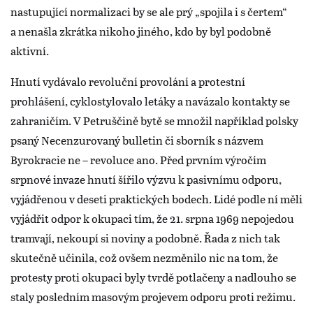
nastupující normalizaci by se ale prý „spojila i s čertem“
a nenašla zkrátka nikoho jiného, kdo by byl podobně
aktivní.
Hnutí vydávalo revoluční provolání a protestní
prohlášení, cyklostylovalo letáky a navázalo kontakty se
zahraničím. V Petruščině bytě se množil například polsky
psaný Necenzurovaný bulletin či sborník s názvem
Byrokracie ne – revoluce ano. Před prvním výročím
srpnové invaze hnutí šířilo výzvu k pasivnímu odporu,
vyjádřenou v deseti praktických bodech. Lidé podle ní měli
vyjádřit odpor k okupaci tím, že 21. srpna 1969 nepojedou
tramvají, nekoupí si noviny a podobně. Řada z nich tak
skutečně učinila, což ovšem nezměnilo nic na tom, že
protesty proti okupaci byly tvrdě potlačeny a nadlouho se
staly posledním masovým projevem odporu proti režimu.