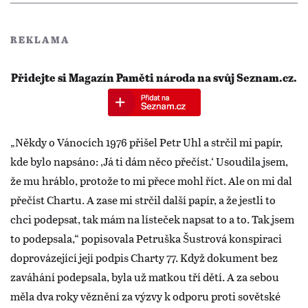
REKLAMA
Přidejte si Magazín Paměti národa na svůj Seznam.cz.
„Někdy o Vánocích 1976 přišel Petr Uhl a strčil mi papír,
kde bylo napsáno: ‚Já ti dám něco přečíst.‘ Usoudila jsem,
že mu hráblo, protože to mi přece mohl říct. Ale on mi dal
přečíst Chartu. A zase mi strčil další papír, a že jestli to
chci podepsat, tak mám na lísteček napsat to a to. Tak jsem
to podepsala,“ popisovala Petruška Šustrová konspiraci
doprovázející její podpis Charty 77. Když dokument bez
zaváhání podepsala, byla už matkou tří dětí. A za sebou
měla dva roky věznění za výzvy k odporu proti sovětské