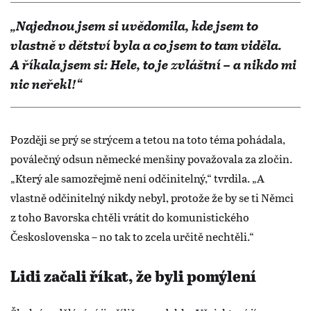
„Najednou jsem si uvědomila, kde jsem to
vlastně v dětství byla a co jsem to tam viděla.
A říkala jsem si: Hele, to je zvláštní – a nikdo mi
nic neřekl!“
Později se prý se strýcem a tetou na toto téma pohádala,
poválečný odsun německé menšiny považovala za zločin.
„Který ale samozřejmě není odčinitelný,“ tvrdila. „A
vlastně odčinitelný nikdy nebyl, protože že by se ti Němci
z toho Bavorska chtěli vrátit do komunistického
Československa – no tak to zcela určitě nechtěli.“
Lidi začali říkat, že byli pomýlení