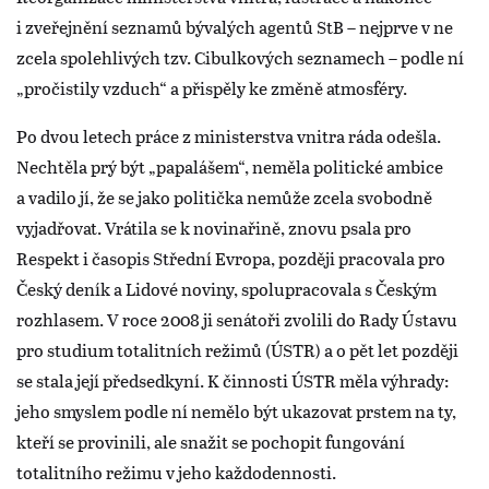
i zveřejnění seznamů bývalých agentů StB – nejprve v ne
zcela spolehlivých tzv. Cibulkových seznamech – podle ní
„pročistily vzduch“ a přispěly ke změně atmosféry.
Po dvou letech práce z ministerstva vnitra ráda odešla.
Nechtěla prý být „papalášem“, neměla politické ambice
a vadilo jí, že se jako politička nemůže zcela svobodně
vyjadřovat. Vrátila se k novinařině, znovu psala pro
Respekt i časopis Střední Evropa, později pracovala pro
Český deník a Lidové noviny, spolupracovala s Českým
rozhlasem. V roce 2008 ji senátoři zvolili do Rady Ústavu
pro studium totalitních režimů (ÚSTR) a o pět let později
se stala její předsedkyní. K činnosti ÚSTR měla výhrady:
jeho smyslem podle ní nemělo být ukazovat prstem na ty,
kteří se provinili, ale snažit se pochopit fungování
totalitního režimu v jeho každodennosti.