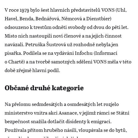
V roce 1979 bylo šest hlavních představitelů VONS (Uhl,
Havel, Benda, Bednářová, Němcová a Dienstbier)
odsouzeno k trestům odnětí svobody od dvou do pěti let.
Místo nich nastoupili noví členové a na jejich činnost
navázali. Petruška Šustrová už rozhodně nebyla jen
písařka. Podílela se na vydávání Infochu (Informací
o Chartě) a na tvorbě samotných sdělení VONS měla v této
době zřejmě hlavní podíl.
Občané druhé kategorie
Na přelomu sedmdesátých a osmdesátých let rozjelo
ministerstvo vnitra akci Asanace, v jejímž rámci se Státní
bezpečnost snažila dotlačit disidenty k emigraci.
Používala přitom hrubého násilí, vloupávala se do bytů,