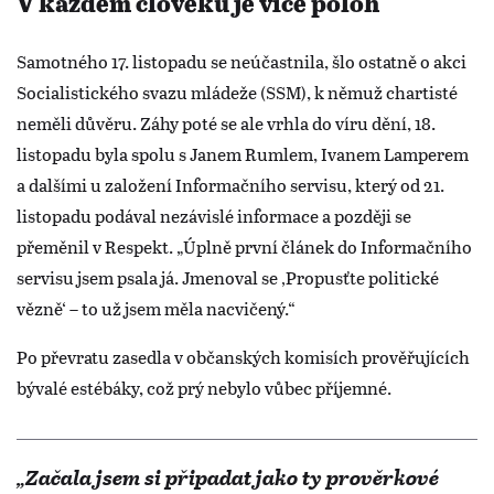
V každém člověku je více poloh
Samotného 17. listopadu se neúčastnila, šlo ostatně o akci
Socialistického svazu mládeže (SSM), k němuž chartisté
neměli důvěru. Záhy poté se ale vrhla do víru dění, 18.
listopadu byla spolu s Janem Rumlem, Ivanem Lamperem
a dalšími u založení Informačního servisu, který od 21.
listopadu podával nezávislé informace a později se
přeměnil v Respekt. „Úplně první článek do Informačního
servisu jsem psala já. Jmenoval se ‚Propusťte politické
vězně‘ – to už jsem měla nacvičený.“
Po převratu zasedla v občanských komisích prověřujících
bývalé estébáky, což prý nebylo vůbec příjemné.
„Začala jsem si připadat jako ty prověrkové