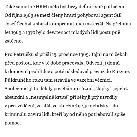
Také samotné HRM mělo být brzy definitivně potlačeno.
Od října 1969 se mezi členy hnutí pohyboval agent StB
Josef Čechal a sbíral kompromitující materiál. Na přelomu
let 1969 a 1970 bylo devatenáct mladých lidí postupně
zatčeno.
Pro Petrušku si přišli 15. prosince 1969. Tajní na ni čekali
před poštou, kde v té době pracovala. Odvezli ji domů
k domovní prohlídce a poté následoval převoz do Ruzyně.
Půldruhého roku tam strávila ve vazební věznici.
Společnost jí tu dělaly povětšinou různé „šlapky“, jejichž
absurdní a „nesmyslně kruté“ příběhy ji prý utvrdily
v přesvědčení, že stát, ve kterém žije, je nelidský – do
kriminálu zavírá lidi, kteří by od něho potřebovali spíše
pomoc.