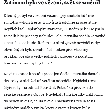
Zatímco byla ve vězení, svět se změnil
Dlouhý pobyt ve vazební věznici prý snášela hůř než
samotný výkon trestu. Bylo frustrující, že proces stále
nepřicházel – spisy byly uzavřené, v Rudém právu se psalo,
že politické procesy nebudou, ale Petruška seděla ve vazbě
a netušila, co bude. Režim si s nimi zjevně nevěděl rady:
obviněných bylo devatenáct – takže přes všechny
proklamace šlo o velký politický proces – a podstata
trestného činu byla „chabá“.
Když nakonec k soudu přece jen došlo, Petruška dostala
dva roky, z nichž si už většinu odseděla. Nejdelší trest –
čtyři roky – si odnesl Petr Uhl. Petrušku převezli do
ženské věznice v Opavě. Navlékala tam korálky a skládala
do beden květák, čelila svévoli bachařek a těšila se na
návštěvy malého synka, které ovšem zároveň byly