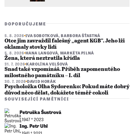
DOPORUČUJEME
5. 8. 2026
IVA SOBOTKOVÁ
,
BARBORA ŠŤASTNÁ
Otce jim zavraždil falešný „agent KGB“. Jeho lži
oklamaly stovky lidí
5. 8. 2026
HANA LANGOVÁ
,
MARKÉTA PILNÁ
Žena, která neztratila křídla
31. 7. 2026
KAROLÍNA VELŠOVÁ
Snad také vzpomínáš. Příběh zapomenutého
milostného památníku – I. díl
30. 7. 2026
DAVID HORÁK
Psycholožka Olha Sydorenko: Pokud máte dobrý
důvod něco dělat, dokážete téměř cokoli
SOUVISEJÍCÍ PAMĚTNÍCI
Petruška Šustrová
* 1947 †︎ 2023
Ing. Petr Uhl
* 1941 †︎ 2021