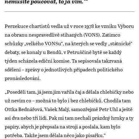
nemusíte poučovat, to já vím.‘“
Perzekuce chartistů vedla už v roce 1978 ke vzniku Výboru
na obranu nespravedlivě stíhaných (VONS). Zatímco
schůzky „velkého VONSu“, na kterých se vedly „státnické“
debaty, se konaly u Bendů, v Petruščině bytě se každý
týden scházela ediční komise. Ta sepisovala takzvaná
sdělení – zprávy o jednotlivých případech politického
pronásledování.
„Poseděli tam, já jsem jim vařila čaj a dělala chlebíčky nebo
už nevím co – možná to bylo i bez chlebíčků. Chodila tam
Ottka Bednářová, Vašek Malý, samozřejmě Petr Uhl a ještě
asi dva nebo tři lidi. Pak mi tam nechali prázdný hrnky a ty
papíry, abych je přepsala na stroji a poslala, kam bylo
potřeba. Takže jsem dělala něco jako písařku.“