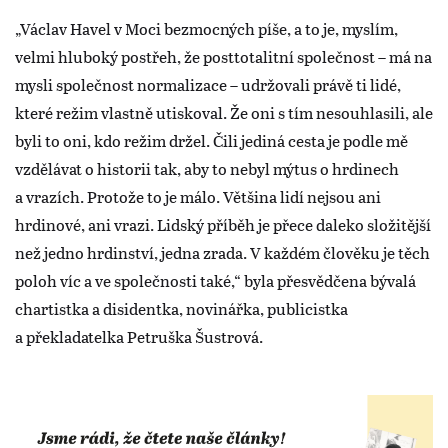
„Václav Havel v Moci bezmocných píše, a to je, myslím,
velmi hluboký postřeh, že posttotalitní společnost – má na
mysli společnost normalizace – udržovali právě ti lidé,
které režim vlastně utiskoval. Že oni s tím nesouhlasili, ale
byli to oni, kdo režim držel. Čili jediná cesta je podle mě
vzdělávat o historii tak, aby to nebyl mýtus o hrdinech
a vrazích. Protože to je málo. Většina lidí nejsou ani
hrdinové, ani vrazi. Lidský příběh je přece daleko složitější
než jedno hrdinství, jedna zrada. V každém člověku je těch
poloh víc a ve společnosti také,“ byla přesvědčena bývalá
chartistka a disidentka, novinářka, publicistka
a překladatelka Petruška Šustrová.