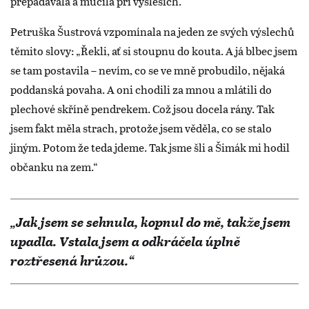
přepadávala a mučila při výsleších.
Petruška Šustrová vzpomínala na jeden ze svých výslechů
těmito slovy: „Řekli, ať si stoupnu do kouta. A já blbec jsem
se tam postavila – nevím, co se ve mně probudilo, nějaká
poddanská povaha. A oni chodili za mnou a mlátili do
plechové skříně pendrekem. Což jsou docela rány. Tak
jsem fakt měla strach, protože jsem věděla, co se stalo
jiným. Potom že teda jdeme. Tak jsme šli a Šimák mi hodil
občanku na zem.“
„Jak jsem se sehnula, kopnul do mě, takže jsem
upadla. Vstala jsem a odkráčela úplně
roztřesená hrůzou.“