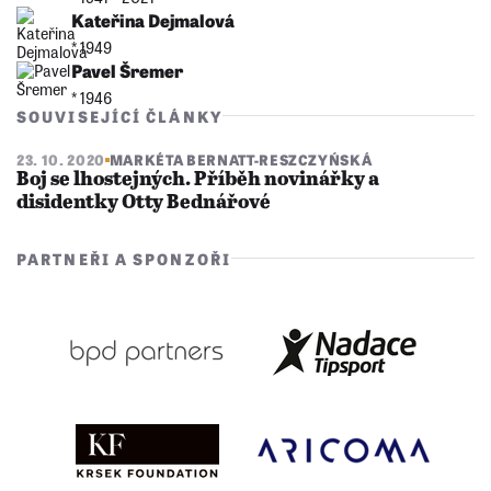
Kateřina Dejmalová
* 1949
Pavel Šremer
* 1946
SOUVISEJÍCÍ ČLÁNKY
23. 10. 2020
MARKÉTA BERNATT-RESZCZYŃSKÁ
Boj se lhostejných. Příběh novinářky a
disidentky Otty Bednářové
PARTNEŘI A SPONZOŘI