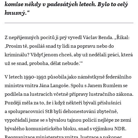
komise někdy v padesátých letech. Bylo to celý
hnusný.“
Z nepříjemných pocitů ji prý vyvedl Václav Benda. „Říkal:
‚Prosím tě, posíláš snad ty lidi na popravu nebo do
kriminálu? Vždyť jenom chceš, aby už nedělali práci, která
už se snad, proboha, dělat nebude.‘“
V letech 1990–1992 působila jako náměstkyně federálního
ministra vnitra Jána Langoše. Spolu s Janem Rumlem se
podílela na lustracích včetně přípravy lustračního zákona.
Později měla za to, že i když někteří bývalí příslušníci
a spolupracovníci StB byli dehonestováni zbytečně,
vypořádali jsme se s bývalou tajnou policií nejlépe ze zemí
bývalého komunistického bloku, snad s výjimkou NDR.
Reorganizace ministerstva vnitra, lustrace a nakonec