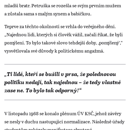
mladší bratr. Petruška se rozešla se svým prvním mužem
a zůstala sama s malým synem a babičkou.
Teprve za těchto okolností se vrhla do veřejného dění.
„Najednou lidi, kterých si člověk vážil, začali říkat, že byli
pomýlení. To bylo takové slovo tehdejší doby, ‚pomýlený‘,“
vysvětlovala své důvody k politickému angažmá.
„Ti lidé, kteří se bušili v prsa, že polednovou
politiku nedají, tak najednou – že tedy vlastně
zase ne. To bylo tak odporný!“
V listopadu 1968 se konalo plénum ÚV KSČ, jehož závěry
se nesly v duchu nastupující normalizace. Následně úřady
studentům zakázaly manifestace chystané