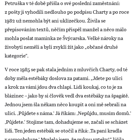
Petruška v té době přišla o své poslední zaměstnání:
z pošty ji vyhodili nedlouho po podpisu Charty a po roce
1982 už nemohla být ani uklízečkou. Živila se
přepisováním textů, něčím přispěl manžel a něco málo
mohla poslat maminka ze Švýcarska. Velké nároky na
živobytí neměli a byli zvyklí žít jako „občané druhé
kategorie“.
V roce 1985 se pak stala jedním z mluvčích Charty, od té
doby měla estébáky doslova za patami. „Jdete po ulici
a krok za vámi jdou dva chlapi. Lidi koukaj, co to je za
blázinec – jako by si člověk vedl dva estébáky na špagátě.
Jednou jsem šla někam něco koupit a oni mě sebrali na
ulici. ‚Půjdete s náma.‘ Já říkám: ‚Nepůjdu, musím domů.‘
‚Půjdete.‘ Stojíme tam, dohadujeme se, začali se scházet
lidi. Ten jeden estébák se otočil a říká: ‚Ta paní kradla
v samoobsluze.‘ Myslela jsem, že puknu vzteky!“ líčila