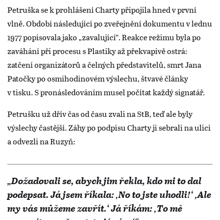
Petruška se k prohlášení Charty připojila hned v první
vlně. Období následující po zveřejnění dokumentu v lednu
1977 popisovala jako „zavalující“. Reakce režimu byla po
zaváhání při procesu s Plastiky až překvapivě ostrá:
zatčení organizátorů a čelných představitelů, smrt Jana
Patočky po osmihodinovém výslechu, štvavé články
v tisku. S pronásledováním musel počítat každý signatář.
Petrušku už dřív čas od času zvali na StB, teď ale byly
výslechy častější. Záhy po podpisu Charty ji sebrali na ulici
a odvezli na Ruzyň:
„Dožadovali se, abych jim řekla, kdo mi to dal
podepsat. Já jsem říkala: ‚No to jste uhodli!‘ ‚Ale
my vás můžeme zavřít.‘ Já říkám: ‚To mě