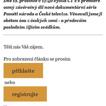
Dne 12. prosince v 17:40 vysílá ČT 2 v premiéře
osmý závěrečný díl nové dokumentární série
Paměti národa a České televize. Věnovali jsme ji
obětem šoa z českých zemí - a především
posledním žijícím svědkům.
Těší nás Váš zájem.
Pro zobrazení článku se prosím
přihlašte
nebo
registrujte