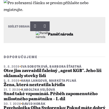
SDÍLET OBSAH:
Paměť národa
DOPORUČUJEME
5. 8. 2026
IVA SOBOTKOVÁ
,
BARBORA ŠŤASTNÁ
Otce jim zavraždil falešný „agent KGB“. Jeho lži
oklamaly stovky lidí
5. 8. 2026
HANA LANGOVÁ
,
MARKÉTA PILNÁ
Žena, která neztratila křídla
31. 7. 2026
KAROLÍNA VELŠOVÁ
Snad také vzpomínáš. Příběh zapomenutého
milostného památníku – I. díl
30. 7. 2026
DAVID HORÁK
Psycholožka Olha Sydorenko: Pokud máte dobrý