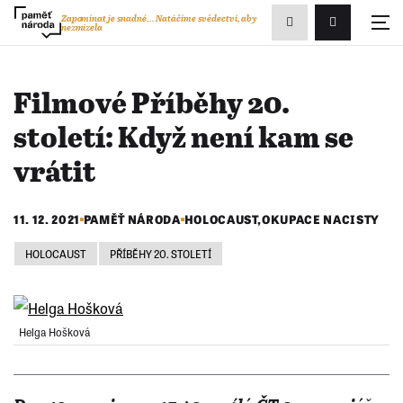
Zobrazit
Zapomínat je snadné...
Natáčíme svědectví, aby
nezmizela
Přihlášení/R
vyhledávání
Filmové Příběhy 20.
století: Když není kam se
vrátit
11. 12. 2021
PAMĚŤ NÁRODA
HOLOCAUST
,
OKUPACE NACISTY
HOLOCAUST
PŘÍBĚHY 20. STOLETÍ
Helga Hošková