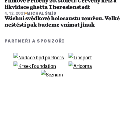
Filmové Příběhy 20. století: Červený kříž a
likvidace ghetta Theresienstadt
4. 12. 2021
MICHAL ŠMÍD
Všichni svědkové holocaustu zemřou. Velké
neštěstí pak budeme vnímat jinak
PARTNEŘI A SPONZOŘI