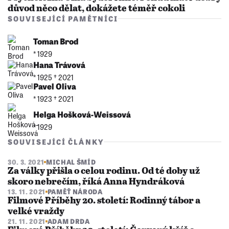
důvod něco dělat, dokážete téměř cokoli
SOUVISEJÍCÍ PAMĚTNÍCI
Toman Brod
* 1929
Hana Trávová
* 1925 †︎ 2021
Pavel Oliva
* 1923 †︎ 2021
Helga Hošková-Weissová
* 1929
SOUVISEJÍCÍ ČLÁNKY
30. 3. 2021
MICHAL ŠMÍD
Za války přišla o celou rodinu. Od té doby už
skoro nebrečím, říká Anna Hyndráková
13. 11. 2021
PAMĚŤ NÁRODA
Filmové Příběhy 20. století: Rodinný tábor a
velké vraždy
21. 11. 2021
ADAM DRDA