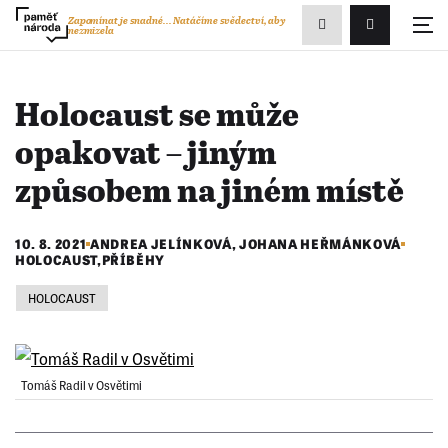
Zobrazit
Zapomínat je snadné...
Natáčíme svědectví, aby
nezmizela
Přihlášení/R
vyhledávání
Holocaust se může
opakovat – jiným
způsobem na jiném místě
10. 8. 2021
ANDREA JELÍNKOVÁ
,
JOHANA HEŘMÁNKOVÁ
HOLOCAUST
,
PŘÍBĚHY
HOLOCAUST
Tomáš Radil v Osvětimi