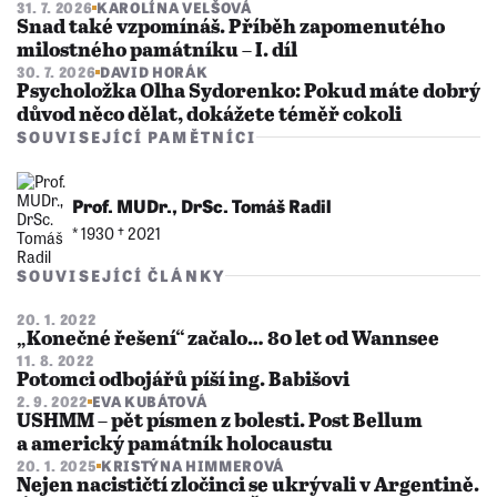
31. 7. 2026
KAROLÍNA VELŠOVÁ
Snad také vzpomínáš. Příběh zapomenutého
milostného památníku – I. díl
30. 7. 2026
DAVID HORÁK
Psycholožka Olha Sydorenko: Pokud máte dobrý
důvod něco dělat, dokážete téměř cokoli
SOUVISEJÍCÍ PAMĚTNÍCI
Prof. MUDr., DrSc. Tomáš Radil
* 1930 †︎ 2021
SOUVISEJÍCÍ ČLÁNKY
20. 1. 2022
„Konečné řešení“ začalo… 80 let od Wannsee
11. 8. 2022
Potomci odbojářů píší ing. Babišovi
2. 9. 2022
EVA KUBÁTOVÁ
USHMM – pět písmen z bolesti. Post Bellum
a americký památník holocaustu
20. 1. 2025
KRISTÝNA HIMMEROVÁ
Nejen nacističtí zločinci se ukrývali v Argentině.