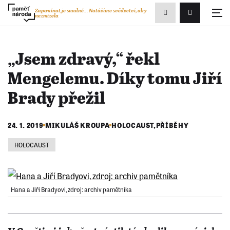
Zobrazit
Zapomínat je snadné...
Natáčíme svědectví, aby
nezmizela
Přihlášení/R
vyhledávání
„Jsem zdravý,“ řekl
Mengelemu. Díky tomu Jiří
Brady přežil
24. 1. 2019
MIKULÁŠ KROUPA
HOLOCAUST
,
PŘÍBĚHY
HOLOCAUST
Hana a Jiří Bradyovi, zdroj: archiv pamětníka