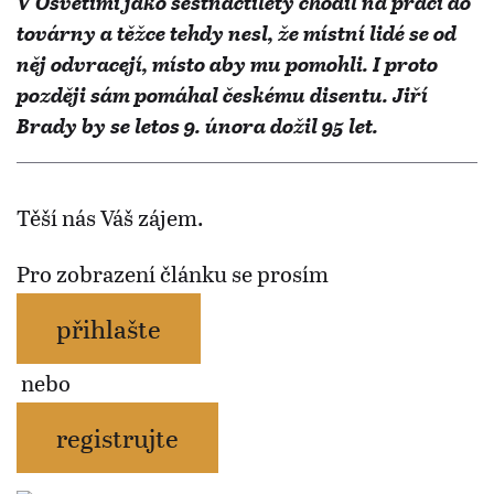
V Osvětimi jako šestnáctiletý chodil na práci do
továrny a těžce tehdy nesl, že místní lidé se od
něj odvracejí, místo aby mu pomohli. I proto
později sám pomáhal českému disentu. Jiří
Brady by se letos 9. února dožil 95 let.
Těší nás Váš zájem.
Pro zobrazení článku se prosím
přihlašte
nebo
registrujte