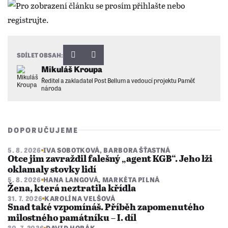
SDÍLET OBSAH:
Mikuláš Kroupa
Ředitel a zakladatel Post Bellum a vedoucí projektu Paměť
národa
DOPORUČUJEME
5. 8. 2026
IVA SOBOTKOVÁ
,
BARBORA ŠŤASTNÁ
Otce jim zavraždil falešný „agent KGB“. Jeho lži
oklamaly stovky lidí
5. 8. 2026
HANA LANGOVÁ
,
MARKÉTA PILNÁ
Žena, která neztratila křídla
31. 7. 2026
KAROLÍNA VELŠOVÁ
Snad také vzpomínáš. Příběh zapomenutého
milostného památníku – I. díl
30. 7. 2026
DAVID HORÁK