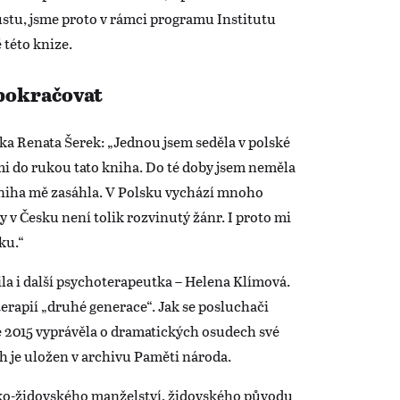
tu, jsme proto v rámci programu Institutu
 této knize.
 pokračovat
ka Renata Šerek: „Jednou jsem seděla v polské
mi do rukou tato kniha. Do té doby jsem neměla
 kniha mě zasáhla. V Polsku vychází mnoho
dy v Česku není tolik rozvinutý žánr. I proto mi
ku.“
ila i další psychoterapeutka – Helena Klímová.
erapií „druhé generace“. Jak se posluchači
oce 2015 vyprávěla o dramatických osudech své
h je uložen v archivu Paměti národa.
ko-židovského manželství, židovského původu