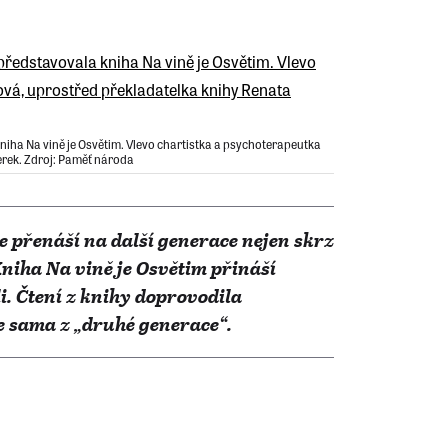
iha Na vině je Osvětim. Vlevo chartistka a psychoterapeutka
erek. Zdroj: Paměť národa
e přenáší na další generace nejen skrz
Kniha Na vině je Osvětim přináší
li. Čtení z knihy doprovodila
e sama z „druhé generace“.