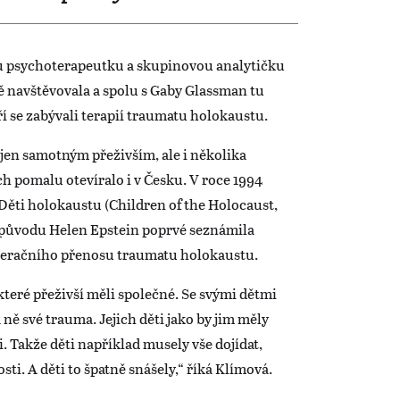
ou psychoterapeutku a skupinovou analytičku
ě navštěvovala a spolu s Gaby Glassman tu
í se zabývali terapií traumatu holokaustu.
jen samotným přeživším, ale i několika
ch pomalu otevíralo i v Česku. V roce 1994
Děti holokaustu (Children of the Holocaust,
o původu Helen Epstein poprvé seznámila
neračního přenosu traumatu holokaustu.
které přeživší měli společné. Se svými dětmi
ě své trauma. Jejich děti jako by jim měly
i. Takže děti například musely vše dojídat,
ti. A děti to špatně snášely,“ říká Klímová.