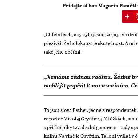
Přidejte si box Magazín Paměti
„Chtěla bych, aby bylo jasné, že já jsem dru
přeživší. Že holokaust je skutečnost. A mí r
také jeho oběťmi.“
„Nemáme žádnou rodinu. Žádné br
mohli jít popřát k narozeninám. Celý
To jsou slova Esther, jedné z respondentek
reportér Mikołaj Grynberg. Z těžkých, smu
s příslušníky tzv. druhé generace – tedy s p
knihu Na vině je Osvětim. Ta loni vyšla i v