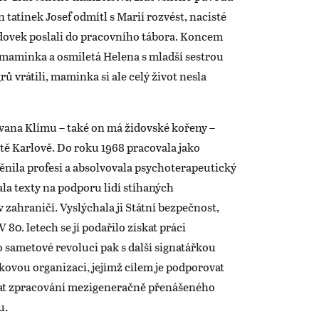
 tatínek Josef odmítl s Marií rozvést, nacisté
idovek poslali do pracovního tábora. Koncem
i maminka a osmiletá Helena s mladší sestrou
rů vrátili, maminka si ale celý život nesla
 Ivana Klímu – také on má židovské kořeny –
tě Karlově. Do roku 1968 pracovala jako
ěnila profesi a absolvovala psychoterapeutický
ala texty na podporu lidí stíhaných
zahraničí. Vyslýchala ji Státní bezpečnost,
 80. letech se jí podařilo získat práci
sametové revoluci pak s další signatářkou
kovou organizaci, jejímž cílem je podporovat
at zpracování mezigeneračně přenášeného
u.