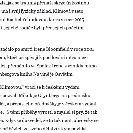
ala, jak se trauma přenáší skrze úzkostnou
má i svůj fyzický základ. Klímová v této
ni Rachel Yehudovou, která v roce 2015
 jejichž rodiče byli před jejich početím
začalo po smrti Irene Bloomfield v roce 2001
em, kteří přispívají k posilování míru mezi
ěji přeměnilo ve Spolek Irene a vznikla mimo
rynbergova kniha Na vině je Osvětim.
 Klímovou,“ vrací se k českému vydání
e pozvali Mikołaje Grynberga na přednášku
l, a přepis jeho přednášky je v českém vydání
“ S těmi příběhy vyrostl a myslel si prý, že tak
ra. Když se dozvěděl, že to tak není, obrovsky se
 o příbězích ze svého dětství s kým povídat,