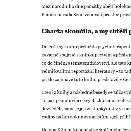
Mezinárodního dne památky obětí holokaus
Paměti národa Brno věnovali prostor právě
Charta skončila, a my chtěli
Do češtiny knihu přeložila psychoterapeut
kavárně spojené s knihkupectvím a přišla 
co do činění s tématem židovství, ale tato
velmi kvalitní reportážní literatury – to ta
přišlo zajímavé tuto knihu představit v Čes
Čtení z knihy a následné besedy se zúčastn
Ta pak promluvila o svých zkušenostech s t
dozvěděli, sama je její zástupkyní. Již v r
rodiny našim dokumentaristům a její příbě
Helena Klímová pochází ze smíšeného čes