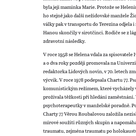
byla její maminka Marie. Protože se Helenin
ho stejně jako další nežidovské manžele Ž
války pak v transportu do Terezína odjela 
Hanou skončily v sirotčinci. Rodiče se z lág
zdravotní následky.
V roce 1958 se Helena vdala za spisovatele
a o dva roky později promovala na Univerzi
redaktorka Lidových novin, v 70. letech zm
výcvik. V roce 1978 podepsala Chartu 77. Ps
komunistickým režimem, které vycházely v 
prožívala těžkosti při hledání zaměstnání. V
psychoterapeutky v manželské poradně. Po 
Charty 77 Věrou Roubalovou založila nezis
mírové soužití různých skupin a napomáh
traumatu, zejména traumatu po holokaust