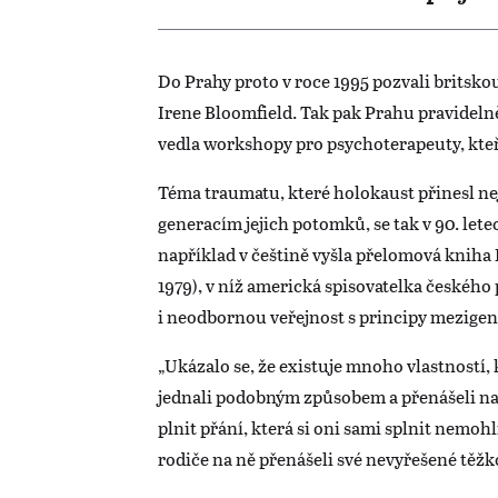
Do Prahy proto v roce 1995 pozvali britsk
Irene Bloomfield. Tak pak Prahu pravideln
vedla workshopy pro psychoterapeuty, kteř
Téma traumatu, které holokaust přinesl ne
generacím jejich potomků, se tak v 90. lete
například v češtině vyšla přelomová kniha 
1979), v níž americká spisovatelka českéh
i neodbornou veřejnost s principy mezige
„Ukázalo se, že existuje mnoho vlastností, 
jednali podobným způsobem a přenášeli na n
plnit přání, která si oni sami splnit nemohl
rodiče na ně přenášeli své nevyřešené těžkos