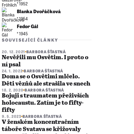
* 1952
Blanka Dvořáčková
* 1954
Fedor Gál
* 1945
SOUVISEJÍCÍ ČLÁNKY
20. 12. 2021
BARBORA ŠŤASTNÁ
Nevěřili mu Osvětim. I proto o
ní psal
24. 1. 2022
BARBORA ŠŤASTNÁ
Doma se o Osvětimi mlčelo.
Děti vězňů ale strašila ve snech
18. 2. 2020
BARBORA ŠŤASTNÁ
Bojuji s traumatem přeživších
holocaustu. Zatím je to fifty-
fifty
9. 5. 2023
BARBORA ŠŤASTNÁ
V ženském koncentračním
táboře Svatava se křižovaly