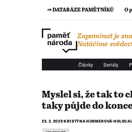
⇒ DATABÁZE PAMĚTNÍKŮ
O 
Zapomínat je sna
Natáčíme svědect
Články
Seriály
P
Myslel si, že tak to 
taky půjde do konc
23. 3. 2023
KRISTÝNA HIMMEROVÁ
HOLOCA