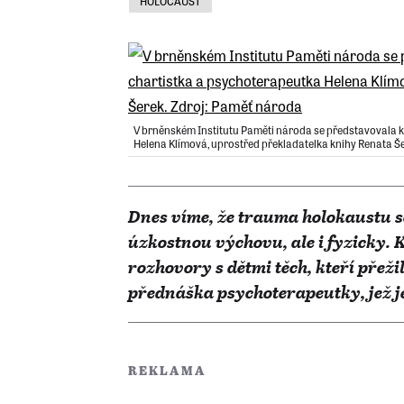
HOLOCAUST
V brněnském Institutu Paměti národa se představovala kn
Helena Klímová, uprostřed překladatelka knihy Renata Š
Dnes víme, že trauma holokaustu s
úzkostnou výchovu, ale i fyzicky. 
rozhovory s dětmi těch, kteří přeži
přednáška psychoterapeutky, jež j
REKLAMA