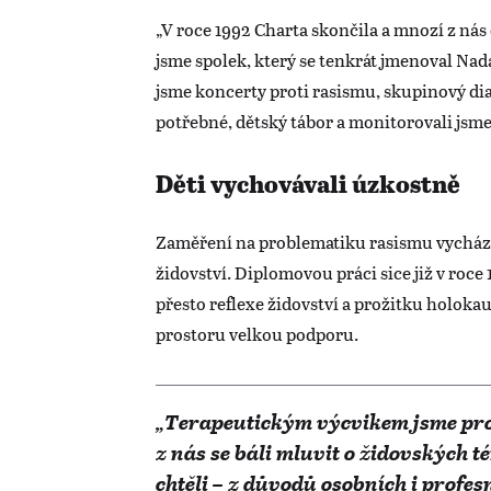
„V roce 1992 Charta skončila a mnozí z ná
jsme spolek, který se tenkrát jmenoval Nad
jsme koncerty proti rasismu, skupinový di
potřebné, dětský tábor a monitorovali jsm
Děti vychovávali úzkostně
Zaměření na problematiku rasismu vycházelo
židovství. Diplomovou práci sice již v roce 
přesto reflexe židovství a prožitku holo
prostoru velkou podporu.
„Terapeutickým výcvikem jsme proc
z nás se báli mluvit o židovských t
chtěli – z důvodů osobních i profesn