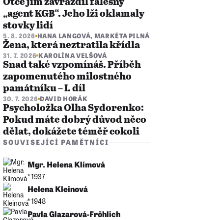
Otce jim zavraždil falešný
„agent KGB“. Jeho lži oklamaly
stovky lidí
5. 8. 2026
HANA LANGOVÁ
,
MARKÉTA PILNÁ
Žena, která neztratila křídla
31. 7. 2026
KAROLÍNA VELŠOVÁ
Snad také vzpomínáš. Příběh
zapomenutého milostného
památníku – I. díl
30. 7. 2026
DAVID HORÁK
Psycholožka Olha Sydorenko:
Pokud máte dobrý důvod něco
dělat, dokážete téměř cokoli
SOUVISEJÍCÍ PAMĚTNÍCI
Mgr. Helena Klímová
* 1937
Helena Kleinová
* 1948
Pavla Glazarová-Fröhlich