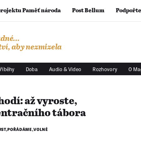
projektu Paměť národa
Post Bellum
Podpořte
dné...
ví, aby nezmizela
říběhy
Doba
Audio & Video
Rozhovory
O Ma
chodí: až vyroste,
entračního tábora
UST
,
POŘÁDÁME
,
VOLNÉ