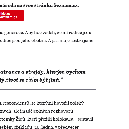
 národa na svou stránku Seznam.cz.
há generace. Aby lidé věděli, že mí rodiče jsou
odiče jsou jeho oběťmi. A já a moje sestra jsme
atrance a strejdy, kterým bychom
 život se cítím být jiná.“
 a respondentů, se kterými hovořil polský
tných, ale i nadějeplných rozhovorů
otomky Židů, kteří přežili holokaust – sestavil
 českém překladu. 26. ledna, v předvečer