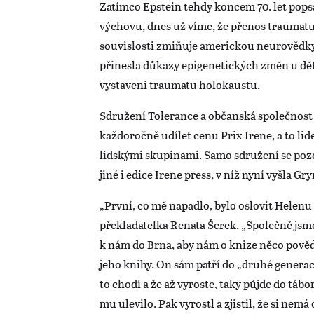
Zatímco Epstein tehdy koncem 70. let pops
výchovu, dnes už víme, že přenos traumatu 
souvislosti zmiňuje americkou neurovědky
přinesla důkazy epigenetických změn u dětí,
vystaveni traumatu holokaustu.
Sdružení Tolerance a občanská společnost 
každoročně udílet cenu Prix Irene, a to lid
lidskými skupinami. Samo sdružení se pozd
jiné i edice Irene press, v níž nyní vyšla G
„První, co mě napadlo, bylo oslovit Helenu
překladatelka Renata Šerek. „Společně jsm
k nám do Brna, aby nám o knize něco povědě
jeho knihy. On sám patří do „druhé generace.
to chodí a že až vyroste, taky půjde do tábo
mu ulevilo. Pak vyrostl a zjistil, že si nemá