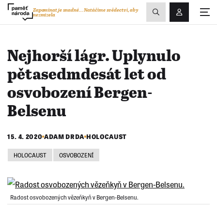
Zobrazit
Zapomínat je snadné...
Natáčíme svědectví, aby
nezmizela
Přihlášení/R
vyhledávání
Nejhorší lágr. Uplynulo
pětasedmdesát let od
osvobození Bergen-
Belsenu
15. 4. 2020
ADAM DRDA
HOLOCAUST
HOLOCAUST
OSVOBOZENÍ
Radost osvobozených vězeňkyň v Bergen-Belsenu.