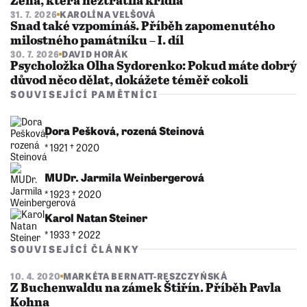
Žena, která neztratila křídla
31. 7. 2026
KAROLÍNA VELŠOVÁ
Snad také vzpomínáš. Příběh zapomenutého
milostného památníku – I. díl
30. 7. 2026
DAVID HORÁK
Psycholožka Olha Sydorenko: Pokud máte dobrý
důvod něco dělat, dokážete téměř cokoli
SOUVISEJÍCÍ PAMĚTNÍCI
Dora Pešková, rozená Steinová
* 1921 †︎ 2020
MUDr. Jarmila Weinbergerová
* 1923 †︎ 2020
Karol Natan Steiner
* 1933 †︎ 2022
SOUVISEJÍCÍ ČLÁNKY
10. 4. 2020
MARKÉTA BERNATT-RESZCZYŃSKÁ
Z Buchenwaldu na zámek Štiřín. Příběh Pavla
Kohna