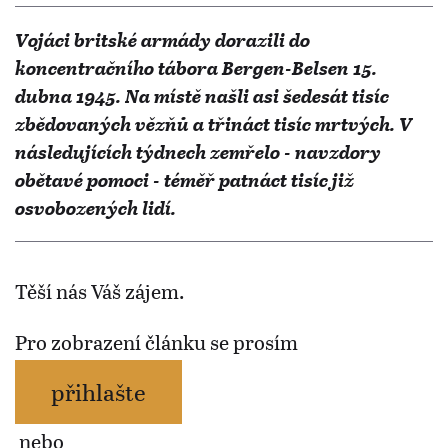
Vojáci britské armády dorazili do
koncentračního tábora Bergen-Belsen 15.
dubna 1945. Na místě našli asi šedesát tisíc
zbědovaných vězňů a třináct tisíc mrtvých. V
následujících týdnech zemřelo - navzdory
obětavé pomoci - téměř patnáct tisíc již
osvobozených lidí.
Těší nás Váš zájem.
Pro zobrazení článku se prosím
přihlašte
nebo