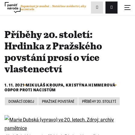
Zobrazit
Zapomínat je snadné...
Natáčíme svědectví, aby
nezmizela
Přihlášení/R
vyhledávání
Příběhy 20. století:
Hrdinka z Pražského
povstání prosí o více
vlastenectví
1. 11. 2021
MIKULÁŠ KROUPA
,
KRISTÝNA HIMMEROVÁ
ODPOR PROTI NACISTŮM
DOMÁCÍ ODBOJ
PRAŽSKÉ POVSTÁNÍ
PŘÍBĚHY 20. STOLETÍ