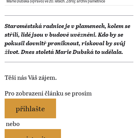
Marie Dubská (vpravo) ve 20. letech. Zdroj: archiv pamětnice
Staroměstská radnice je v plamenech, kolem se
střílí, lidé jsou v budově uvězněni. Kdo by se
pokusil dovnitř proniknout, riskoval by svůj
život. Dnes stoletá Marie Dubská to udělala.
Těší nás Váš zájem.
Pro zobrazení článku se prosím
přihlašte
nebo