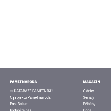
PAMĚŤ NÁRODA
MAGAZÍN
⇒ DATABÁZE PAMĚTNÍKŮ
Články
O projektu Paměť národa
Seriály
Post Bellum
Příběhy
Podpořte nás
Doba