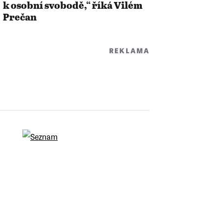
k osobní svobodě,“ říká Vilém
Prečan
REKLAMA