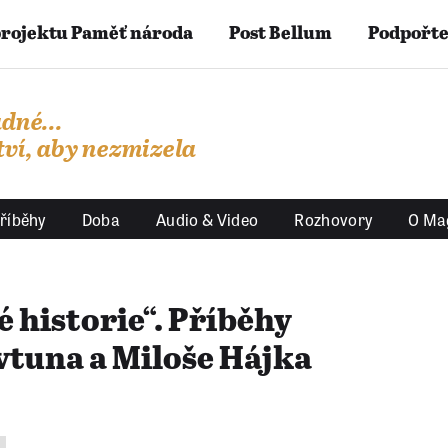
projektu Paměť národa
Post Bellum
Podpořte
dné...
ví, aby nezmizela
říběhy
Doba
Audio & Video
Rozhovory
O Ma
 historie“. Příběhy
vtuna a Miloše Hájka