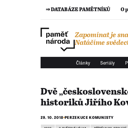
⇒ DATABÁZE PAMĚTNÍKŮ
O 
Zapomínat je sna
Natáčíme svědect
Články
Seriály
P
Dvě „československé
historiků Jiřího Ko
29. 10. 2018
PERZEKUCE KOMUNISTY