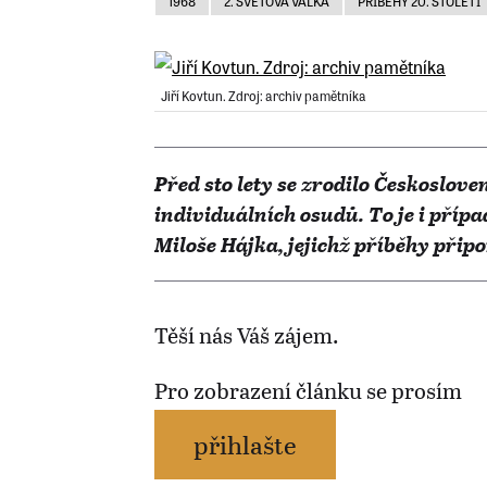
1968
2. SVĚTOVÁ VÁLKA
PŘÍBĚHY 20. STOLETÍ
Jiří Kovtun. Zdroj: archiv pamětníka
Před sto lety se zrodilo Českoslov
individuálních osudů. To je i příp
Miloše Hájka, jejichž příběhy při
Těší nás Váš zájem.
Pro zobrazení článku se prosím
přihlašte