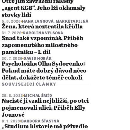
Otce jim zavraždil falešný
„agent KGB“. Jeho lži oklamaly
stovky lidí
5. 8. 2026
HANA LANGOVÁ
,
MARKÉTA PILNÁ
Žena, která neztratila křídla
31. 7. 2026
KAROLÍNA VELŠOVÁ
Snad také vzpomínáš. Příběh
zapomenutého milostného
památníku – I. díl
30. 7. 2026
DAVID HORÁK
Psycholožka Olha Sydorenko:
Pokud máte dobrý důvod něco
dělat, dokážete téměř cokoli
SOUVISEJÍCÍ ČLÁNKY
29. 8. 2022
MICHAL ŠMÍD
Nacisté jí vzali nejbližší, po otci
pojmenovali ulici. Příběh Elly
Jouzové
8. 1. 2023
BARBORA ŠŤASTNÁ
„Studium historie mě přivedlo