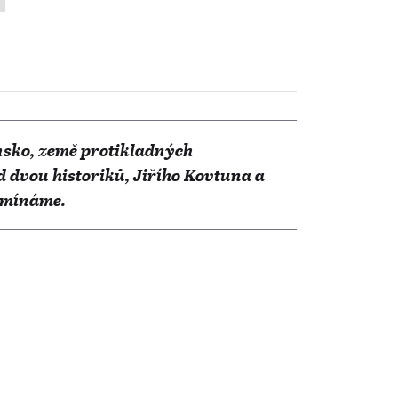
ensko, země protikladných
ad dvou historiků, Jiřího Kovtuna a
pomínáme.