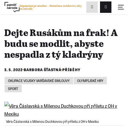
Zobrazit
Zapomínat je snadné...
Natáčíme svědectví, aby
nezmizela
Přihlášení/R
vyhledávání
Dejte Rusákům na frak! A
budu se modlit, abyste
nespadla z tý kladrýny
3. 5. 2022
BARBORA ŠŤASTNÁ
PŘÍBĚHY
OKUPACE VOJSKY VARŠAVSKÉ SMLOUVY
OLYMPIJSKÉ HRY
SPORT
Věra Čáslavská s Milenou Duchkovou při příletu z OH v Mexiku