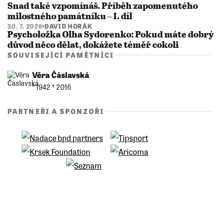
Snad také vzpomínáš. Příběh zapomenutého
milostného památníku – I. díl
30. 7. 2026
DAVID HORÁK
Psycholožka Olha Sydorenko: Pokud máte dobrý
důvod něco dělat, dokážete téměř cokoli
SOUVISEJÍCÍ PAMĚTNÍCI
Věra Čáslavská
* 1942 †︎ 2016
PARTNEŘI A SPONZOŘI