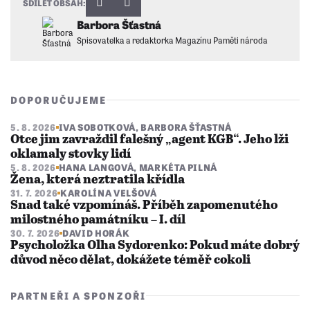
SDÍLET OBSAH:
Barbora Šťastná
Spisovatelka a redaktorka Magazínu Paměti národa
DOPORUČUJEME
5. 8. 2026
IVA SOBOTKOVÁ
,
BARBORA ŠŤASTNÁ
Otce jim zavraždil falešný „agent KGB“. Jeho lži
oklamaly stovky lidí
5. 8. 2026
HANA LANGOVÁ
,
MARKÉTA PILNÁ
Žena, která neztratila křídla
31. 7. 2026
KAROLÍNA VELŠOVÁ
Snad také vzpomínáš. Příběh zapomenutého
milostného památníku – I. díl
30. 7. 2026
DAVID HORÁK
Psycholožka Olha Sydorenko: Pokud máte dobrý
důvod něco dělat, dokážete téměř cokoli
PARTNEŘI A SPONZOŘI