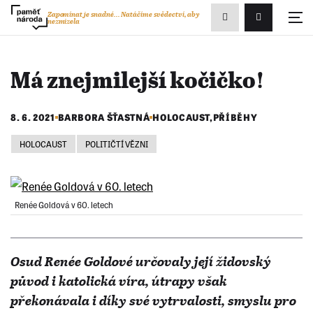
Zobrazit
Zapomínat je snadné...
Natáčíme svědectví, aby
nezmizela
Přihlášení/R
vyhledávání
Má znejmilejší kočičko!
8. 6. 2021
BARBORA ŠŤASTNÁ
HOLOCAUST
,
PŘÍBĚHY
HOLOCAUST
POLITIČTÍ VĚZNI
Renée Goldová v 60. letech
Osud Renée Goldové určovaly její židovský
původ i katolická víra, útrapy však
překonávala i díky své vytrvalosti, smyslu pro