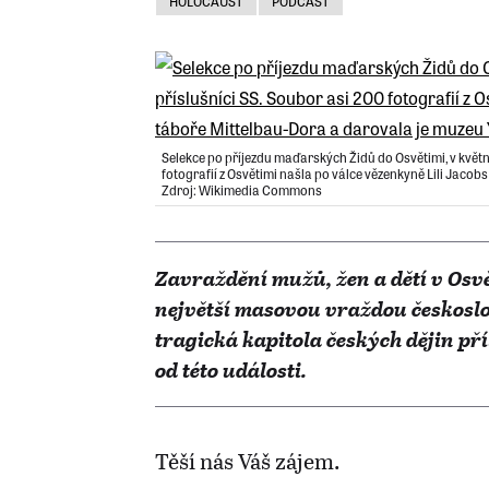
HOLOCAUST
PODCAST
Selekce po příjezdu maďarských Židů do Osvětimi, v květnu
fotografií z Osvětimi našla po válce vězenkyně Lili Jaco
Zdroj: Wikimedia Commons
Zavraždění mužů, žen a dětí v Osvět
největší masovou vraždou českosl
tragická kapitola českých dějin př
od této události.
Těší nás Váš zájem.