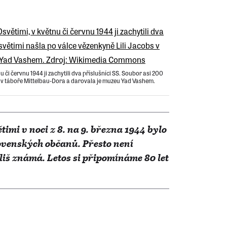
 či červnu 1944 ji zachytili dva příslušníci SS. Soubor asi 200
bs v táboře Mittelbau-Dora a darovala je muzeu Yad Vashem.
imi v noci z 8. na 9. března 1944 bylo
ovenských občanů. Přesto není
íliš známá. Letos si připomínáme 80 let