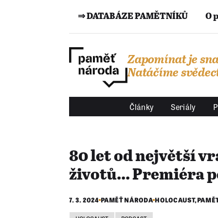
⇒ DATABÁZE PAMĚTNÍKŮ
O 
Zapomínat je sna
Natáčíme svědect
Články
Seriály
P
80 let od největší v
životů... Premiéra
7. 3. 2024
PAMĚŤ NÁRODA
HOLOCAUST
,
PAMĚ