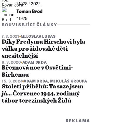
* 1928 †︎ 2022
Toman Brod
* 1929
SOUVISEJÍCÍ ČLÁNKY
7. 3. 2021
MILOSLAV LUBAS
Díky Fredymu Hirschovi byla
válka pro židovské děti
snesitelnější
8. 3. 2020
ADAM DRDA
Březnová noc v Osvětimi-
Birkenau
15. 3. 2024
ADAM DRDA
,
MIKULÁŠ KROUPA
Století příběhů: ​​​​​​​Ta saze jsem
já… Červenec 1944, rodinný
tábor terezínských Židů
REKLAMA