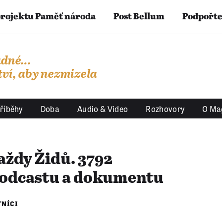
projektu Paměť národa
Post Bellum
Podpořte
dné...
ví, aby nezmizela
říběhy
Doba
Audio & Video
Rozhovory
O Ma
raždy Židů. 3792
 podcastu a dokumentu
TNÍCI