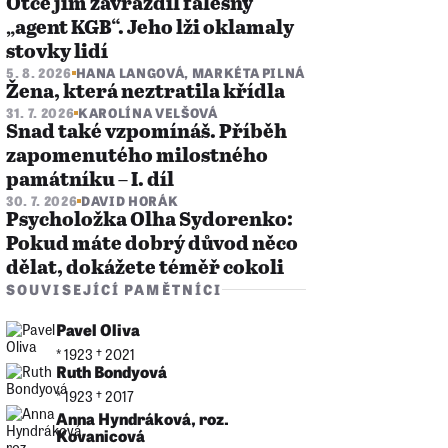
Otce jim zavraždil falešný
„agent KGB“. Jeho lži oklamaly
stovky lidí
5. 8. 2026
HANA LANGOVÁ
,
MARKÉTA PILNÁ
Žena, která neztratila křídla
31. 7. 2026
KAROLÍNA VELŠOVÁ
Snad také vzpomínáš. Příběh
zapomenutého milostného
památníku – I. díl
30. 7. 2026
DAVID HORÁK
Psycholožka Olha Sydorenko:
Pokud máte dobrý důvod něco
dělat, dokážete téměř cokoli
SOUVISEJÍCÍ PAMĚTNÍCI
Pavel Oliva
* 1923 †︎ 2021
Ruth Bondyová
* 1923 †︎ 2017
Anna Hyndráková, roz.
Kovanicová