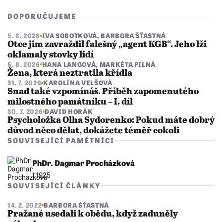
DOPORUČUJEME
5. 8. 2026
IVA SOBOTKOVÁ
,
BARBORA ŠŤASTNÁ
Otce jim zavraždil falešný „agent KGB“. Jeho lži
oklamaly stovky lidí
5. 8. 2026
HANA LANGOVÁ
,
MARKÉTA PILNÁ
Žena, která neztratila křídla
31. 7. 2026
KAROLÍNA VELŠOVÁ
Snad také vzpomínáš. Příběh zapomenutého
milostného památníku – I. díl
30. 7. 2026
DAVID HORÁK
Psycholožka Olha Sydorenko: Pokud máte dobrý
důvod něco dělat, dokážete téměř cokoli
SOUVISEJÍCÍ PAMĚTNÍCI
PhDr. Dagmar Procházková
* 1925
SOUVISEJÍCÍ ČLÁNKY
14. 2. 2022
BARBORA ŠŤASTNÁ
Pražané usedali k obědu, když zaduněly