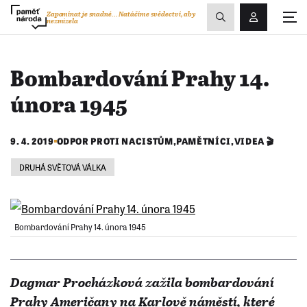
Zobrazit
Zapomínat je snadné...
Natáčíme svědectví, aby
nezmizela
Přihlášení/R
vyhledávání
Bombardování Prahy 14.
února 1945
9. 4. 2019
ODPOR PROTI NACISTŮM
,
PAMĚTNÍCI
,
VIDEA 🎬
DRUHÁ SVĚTOVÁ VÁLKA
Bombardování Prahy 14. února 1945
Dagmar Procházková zažila bombardování
Prahy Američany na Karlově náměstí, které