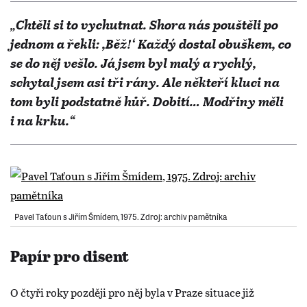
„Chtěli si to vychutnat. Shora nás pouštěli po
jednom a řekli: ,Běž!‘ Každý dostal obuškem, co
se do něj vešlo. Já jsem byl malý a rychlý,
schytal jsem asi tři rány. Ale někteří kluci na
tom byli podstatně hůř. Dobití… Modřiny měli
i na krku.“
Pavel Taťoun s Jiřím Šmídem, 1975. Zdroj: archiv pamětníka
Papír pro disent
O čtyři roky později pro něj byla v Praze situace již