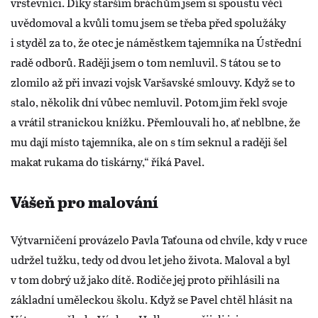
vrstevníci. Díky starším bráchům jsem si spoustu věcí
uvědomoval a kvůli tomu jsem se třeba před spolužáky
i styděl za to, že otec je náměstkem tajemníka na Ústřední
radě odborů. Raději jsem o tom nemluvil. S tátou se to
zlomilo až při invazi vojsk Varšavské smlouvy. Když se to
stalo, několik dní vůbec nemluvil. Potom jim řekl svoje
a vrátil stranickou knížku. Přemlouvali ho, ať neblbne, že
mu dají místo tajemníka, ale on s tím seknul a raději šel
makat rukama do tiskárny,“ říká Pavel.
Vášeň pro malování
Výtvarničení provázelo Pavla Taťouna od chvíle, kdy v ruce
udržel tužku, tedy od dvou let jeho života. Maloval a byl
v tom dobrý už jako dítě. Rodiče jej proto přihlásili na
základní uměleckou školu. Když se Pavel chtěl hlásit na