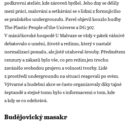
podkrovní ateliér, kde zároveň bydlel. Jeho dny se dělily
mezi práci, malování a setkávání se s lidmi z formujícího
se pražského undergroundu. Pavel objevil kouzlo hudby
The Plastic People of the Universe a DG 307.
V máničkovské hospodě U Malvaze se vždy v pátek vášnivě
debatovalo o umění, životě a režimu, který v nastalé
normalizaci pomalu, ale jistě utahoval šrouby. Předmětem
cenzury a zákazů bylo vše, co pro režim jen trochu
zavánělo svobodou projevu a volností tvorby. Lidé
z prostředí undergroundu na situaci reagovali po svém.
Výtvarné a hudební akce se často organizovaly díky tajné
šeptandě a stejně tomu bylo s informacemi o tom, kde
a kdy se co odehrává.
Budějovický masakr