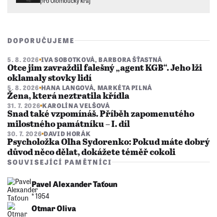
pro Olomoucký kraj
DOPORUČUJEME
5. 8. 2026
IVA SOBOTKOVÁ
,
BARBORA ŠŤASTNÁ
Otce jim zavraždil falešný „agent KGB“. Jeho lži
oklamaly stovky lidí
5. 8. 2026
HANA LANGOVÁ
,
MARKÉTA PILNÁ
Žena, která neztratila křídla
31. 7. 2026
KAROLÍNA VELŠOVÁ
Snad také vzpomínáš. Příběh zapomenutého
milostného památníku – I. díl
30. 7. 2026
DAVID HORÁK
Psycholožka Olha Sydorenko: Pokud máte dobrý
důvod něco dělat, dokážete téměř cokoli
SOUVISEJÍCÍ PAMĚTNÍCI
Pavel Alexander Taťoun
* 1954
Otmar Oliva