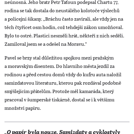
neúnosná. Jeho bratr Petr Taťoun podepsal Chartu 77,
rodina se tak dostala do neustálého kolotoče výslechů
a policejní šikany. „Bráchu často zavírali, ale vždy jen na
těch čtyřicet osm hodin, což tehdejší zákon umožňoval.
Bylo to ostré. Plastici nesměli hrát, někteří z nich seděli.
Zamiloval jsem se a odešel na Moravu.“
Pavel se brzy stal důležitou spojkou mezi pražským
a moravským disentem. Do hlavního města jezdil za
rodinou a před cestou domů vždy do kufru auta naložil
samizdatovou literaturu, kterou pak rozdával podobně
smýšlejícím přátelům. Protože měl kamaráda, který
pracoval v šumperské tiskárně, dostal se i k většímu
množství papíru.
„O papír byla nouze. Samizdaty a cyklostyly