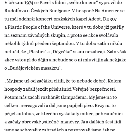
V březnu 1974 se Pavel s lidmi „svého kmene“ vypravil do
Rudolfova u Českých Budějovic. V hospodě Na Americe se
tu měl odehrát koncert pražských kapel Adept, Dg 307
a Plastic People of the Universe, které v tu dobu již patřily
na seznam závadných skupin, a proto se akce svolávala
několik týdnů předem šeptandou. V tu dobu zatím nikdo
netušil, že „Plastici“ a „Dégéčka“ si ani nezahrají. Zato však
akce vstoupí do dějin a nebude se o ní mluvit jinak než jako
o „Budějovickém masakru“.
„My jsme už od začátku cítili, že to nebude dobré. Kolem
hospody začali jezdit příslušníci Veřejné bezpečnosti.
Potom nás začali rozhánět tlampačema. My jsme na to
celkem nereagovali a dál jsme popíjeli pivo. Brzy na to
přijel autobus, ze kterého vyskákaly milice, pohraničníci
a začaly obrovské ‚válečné‘ manévry. Já a dalších šest lidí
jsme se schovali v zahradách a pozorovali jsme, jak po