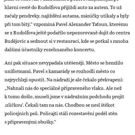
hlavní cestě do Rudolfova přijíždí auto za autem. To už
začaly pendreky, najíždění autama, máničky utíkaly a byly
při tom bitý,“ vzpomíná Pavel Alexander Taťoun, kterému
se z Rudolfova ještě podařilo nepozorovaně dojít do centra
Budějovic a sednout si v restauraci, kde se potkal s mnoha
dalšími účastníky rozehnaného koncertu.
Ani pak situace nevypadala utěšeněji. Město se hemžilo
uniformami. Pavel s kamarády se rozhodli město co
nejrychleji opustit. Na nádraží je ale čekalo překvapení:
„Nahnali nás do speciálně připraveného vlaku. Ale než
k tomu došlo, museli jsme v nádražním podchodu projít
‚uličkou‘. Čekali tam na nás. Chodbou se nesl štěkot
policejních psů. Policajti stáli rozestavěni podél stěn
s připravenými obušky.“