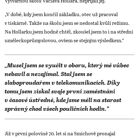
Výtvarnou školu Václava Hollara, nepřijali jej.
„V době, kdy jsem končil základku, otec už pracoval
v tiskárně. Takže na školu jsem se nedostal kvůli režimu.
Na Hollarku jsem hodně chtěl, zkoušel jsem to i na střední
uměleckoprůmyslovou, ovšem se stejným výsledkem.“
„Musel jsem se vyučit v oboru, který mě vůbec
nebavil a nezajímal. Stal jsem se
slaboproudařem v telekomunikacích. Díky
tomu jsem získal svoje první zaměstnání
v časové ústředně, kde jsme měli na starost
správný chod všech pouličních hodin.“
Již v první polovině 70. let si na Smíchově pronajal