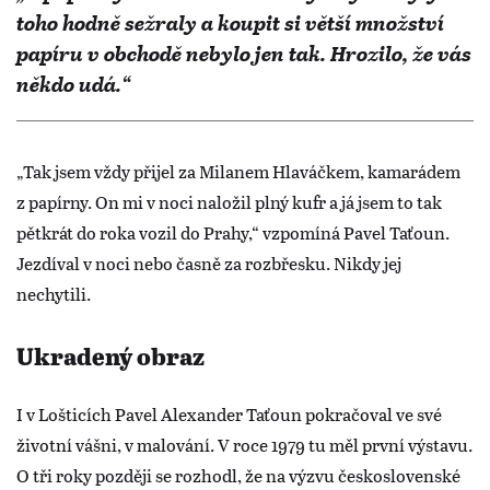
toho hodně sežraly a koupit si větší množství
papíru v obchodě nebylo jen tak. Hrozilo, že vás
někdo udá.“
„Tak jsem vždy přijel za Milanem Hlaváčkem, kamarádem
z papírny. On mi v noci naložil plný kufr a já jsem to tak
pětkrát do roka vozil do Prahy,“ vzpomíná Pavel Taťoun.
Jezdíval v noci nebo časně za rozbřesku. Nikdy jej
nechytili.
Ukradený obraz
I v Lošticích Pavel Alexander Taťoun pokračoval ve své
životní vášni, v malování. V roce 1979 tu měl první výstavu.
O tři roky později se rozhodl, že na výzvu československé