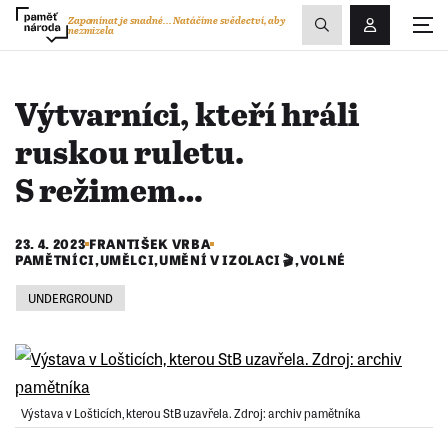
Zobrazit
Zapomínat je snadné...
Natáčíme svědectví, aby
nezmizela
Přihlášení/R
vyhledávání
Výtvarníci, kteří hráli
ruskou ruletu.
S režimem…
23. 4. 2023
FRANTIŠEK VRBA
PAMĚTNÍCI
,
UMĚLCI
,
UMĚNÍ V IZOLACI 🎬
,
VOLNÉ
UNDERGROUND
Výstava v Lošticích, kterou StB uzavřela. Zdroj: archiv pamětníka