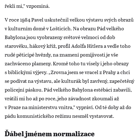
řekli mi,“ vzpomíná.
V roce 1984 Pavel uskutečnil velkou výstavu svých obrazů
v kulturním domě v Lošticích. Na obrazu Pád velkého
Babylona jsou vyobrazeny světové velmoci od dob
starověku, hákový kříž, profil Adolfa Hitlera a vedle toho
rudé pěticípé hvězdy, na znamení pomíjivosti je vše
zachváceno plameny. Kromě toho tu visely i jeho obrazy
s biblickými výjevy. „Zrovna jsem se vracel z Prahy a chci
se podívat na výstavu, ale kulturák byl zavřený, zapečetěný
policejní páskou. Pád velkého Babylona estébáci zabavili,
vrátili mi ho až po roce, jeho závadnost zkoumali až
v Praze na ministerstvu vnitra,“ vypráví. Od té doby až do
pádu komunistického režimu nesměl vystavovat.
Ďábel jménem normalizace