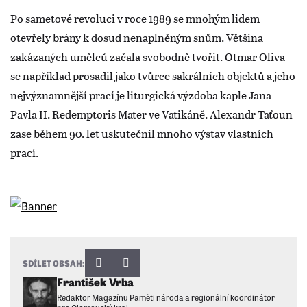
Po sametové revoluci v roce 1989 se mnohým lidem
otevřely brány k dosud nenaplněným snům. Většina
zakázaných umělců začala svobodně tvořit. Otmar Oliva
se například prosadil jako tvůrce sakrálních objektů a jeho
nejvýznamnější prací je liturgická výzdoba kaple Jana
Pavla II. Redemptoris Mater ve Vatikáně. Alexandr Taťoun
zase během 90. let uskutečnil mnoho výstav vlastních
prací.
SDÍLET OBSAH:
František Vrba
Redaktor Magazínu Paměti národa a regionální koordinátor