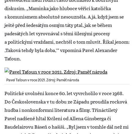
diskusím. „Maminka jako hluboce věřící katolička
s komunismem absolutně nesouzněla. A já, když jsem se
ještě před šedesátým osmým táty ptal, jak se během
padesátých let vyrovnával s těmi šílenými procesy
a politickými vraždami, nechtěl o tom mluvit. Říkal jenom:
,Taková tehdy byla doba,‘“ vzpomíná Pavel Alexander
Taťoun.
Pavel Taťoun v roce 2021. Zdroj: Paměť národa
Politické uvolnění konce 60. let vyvrcholilo v roce 1968.
Do Československa v tu dobu ze Západu proudila rocková
hudba i nonkonformní literatura a filmy. Třináctiletý
Pavel nadšeně hltal Kvílení od Allena Ginsberga či
Baudelairovu Báseň o hašiši. „Byl jsem v tomhle dál než mí