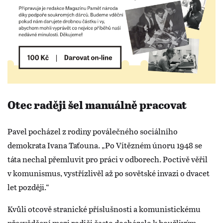
Otec raději šel manuálně pracovat
Pavel pocházel z rodiny poválečného sociálního
demokrata Ivana Taťouna. „Po Vítězném únoru 1948 se
táta nechal přemluvit pro práci v odborech. Poctivě věřil
v komunismus, vystřízlivěl až po sovětské invazi o dvacet
let později.“
Kvůli otcově stranické příslušnosti a komunistickému
přesvědčení mezi rodiči často docházelo k bouřlivým