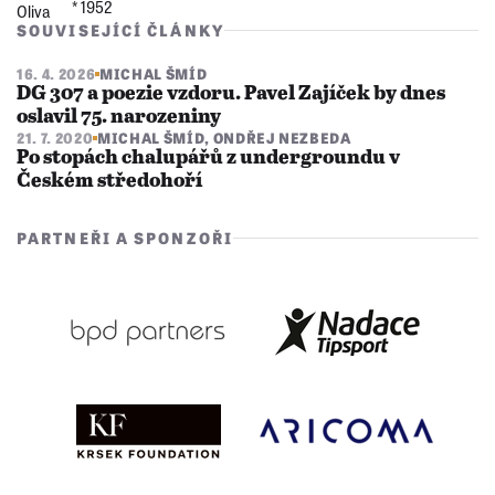
* 1952
SOUVISEJÍCÍ ČLÁNKY
16. 4. 2026
MICHAL ŠMÍD
DG 307 a poezie vzdoru. Pavel Zajíček by dnes
oslavil 75. narozeniny
21. 7. 2020
MICHAL ŠMÍD
,
ONDŘEJ NEZBEDA
Po stopách chalupářů z undergroundu v
Českém středohoří
PARTNEŘI A SPONZOŘI