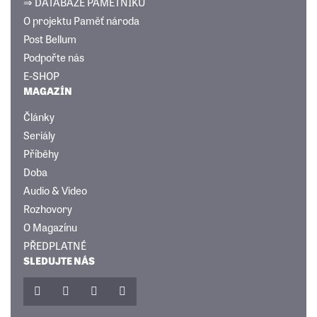
⇒ DATABÁZE PAMĚTNÍKŮ
O projektu Paměť národa
Post Bellum
Podpořte nás
E-SHOP
MAGAZÍN
Články
Seriály
Příběhy
Doba
Audio & Video
Rozhovory
O Magazínu
PŘEDPLATNÉ
SLEDUJTE NÁS