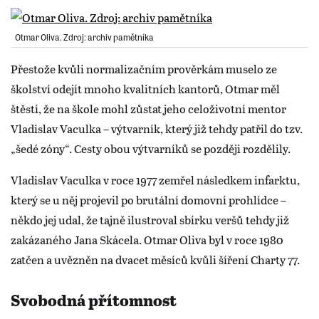
Otmar Oliva. Zdroj: archiv pamětníka
Přestože kvůli normalizačním prověrkám muselo ze
školství odejít mnoho kvalitních kantorů, Otmar měl
štěstí, že na škole mohl zůstat jeho celoživotní mentor
Vladislav Vaculka – výtvarník, který již tehdy patřil do tzv.
„šedé zóny“. Cesty obou výtvarníků se později rozdělily.
Vladislav Vaculka v roce 1977 zemřel následkem infarktu,
který se u něj projevil po brutální domovní prohlídce –
někdo jej udal, že tajně ilustroval sbírku veršů tehdy již
zakázaného Jana Skácela. Otmar Oliva byl v roce 1980
zatčen a uvězněn na dvacet měsíců kvůli šíření Charty 77.
Svobodná přítomnost