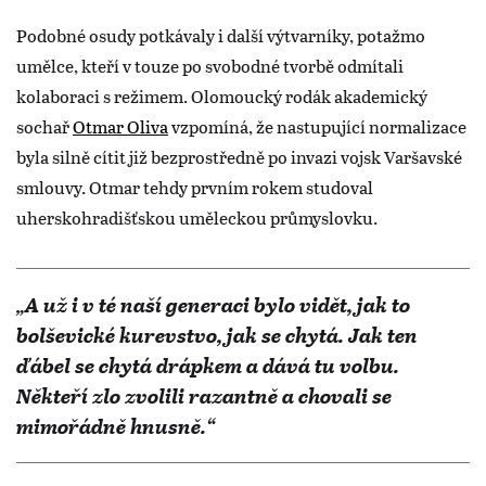
Podobné osudy potkávaly i další výtvarníky, potažmo
umělce, kteří v touze po svobodné tvorbě odmítali
kolaboraci s režimem. Olomoucký rodák akademický
sochař
Otmar Oliva
vzpomíná, že nastupující normalizace
byla silně cítit již bezprostředně po invazi vojsk Varšavské
smlouvy. Otmar tehdy prvním rokem studoval
uherskohradišťskou uměleckou průmyslovku.
„A už i v té naší generaci bylo vidět, jak to
bolševické kurevstvo, jak se chytá. Jak ten
ďábel se chytá drápkem a dává tu volbu.
Někteří zlo zvolili razantně a chovali se
mimořádně hnusně.“