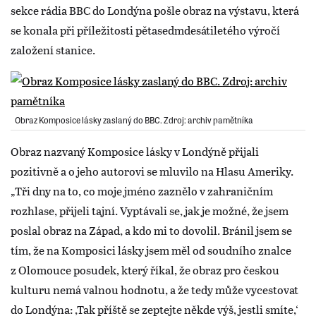
sekce rádia BBC do Londýna pošle obraz na výstavu, která
se konala při příležitosti pětasedmdesátiletého výročí
založení stanice.
Obraz Komposice lásky zaslaný do BBC. Zdroj: archiv pamětníka
Obraz nazvaný Komposice lásky v Londýně přijali
pozitivně a o jeho autorovi se mluvilo na Hlasu Ameriky.
„Tři dny na to, co moje jméno zaznělo v zahraničním
rozhlase, přijeli tajní. Vyptávali se, jak je možné, že jsem
poslal obraz na Západ, a kdo mi to dovolil. Bránil jsem se
tím, že na Komposici lásky jsem měl od soudního znalce
z Olomouce posudek, který říkal, že obraz pro českou
kulturu nemá valnou hodnotu, a že tedy může vycestovat
do Londýna: ,Tak příště se zeptejte někde výš, jestli smíte,‘