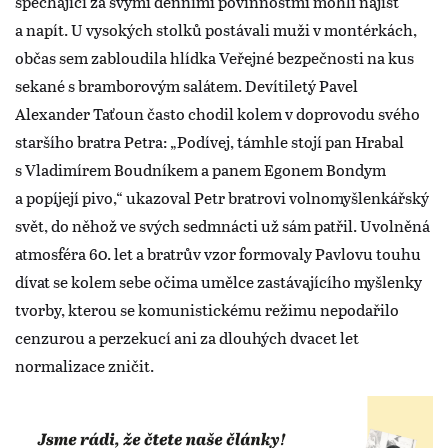
spěchající za svými denními povinnostmi mohli najíst
a napít. U vysokých stolků postávali muži v montérkách,
občas sem zabloudila hlídka Veřejné bezpečnosti na kus
sekané s bramborovým salátem. Devítiletý Pavel
Alexander Taťoun často chodil kolem v doprovodu svého
staršího bratra Petra: „Podívej, támhle stojí pan Hrabal
s Vladimírem Boudníkem a panem Egonem Bondym
a popíjejí pivo,“ ukazoval Petr bratrovi volnomyšlenkářský
svět, do něhož ve svých sedmnácti už sám patřil. Uvolněná
atmosféra 60. let a bratrův vzor formovaly Pavlovu touhu
dívat se kolem sebe očima umělce zastávajícího myšlenky
tvorby, kterou se komunistickému režimu nepodařilo
cenzurou a perzekucí ani za dlouhých dvacet let
normalizace zničit.