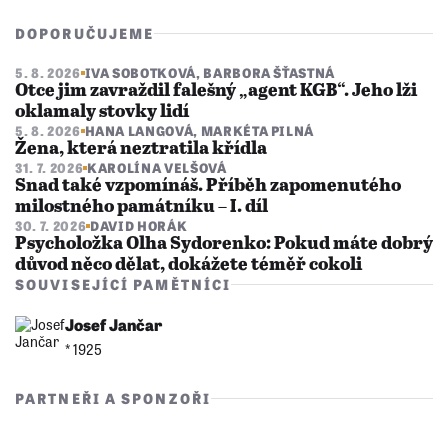
DOPORUČUJEME
5. 8. 2026
IVA SOBOTKOVÁ
,
BARBORA ŠŤASTNÁ
Otce jim zavraždil falešný „agent KGB“. Jeho lži
oklamaly stovky lidí
5. 8. 2026
HANA LANGOVÁ
,
MARKÉTA PILNÁ
Žena, která neztratila křídla
31. 7. 2026
KAROLÍNA VELŠOVÁ
Snad také vzpomínáš. Příběh zapomenutého
milostného památníku – I. díl
30. 7. 2026
DAVID HORÁK
Psycholožka Olha Sydorenko: Pokud máte dobrý
důvod něco dělat, dokážete téměř cokoli
SOUVISEJÍCÍ PAMĚTNÍCI
Josef Jančar
* 1925
PARTNEŘI A SPONZOŘI