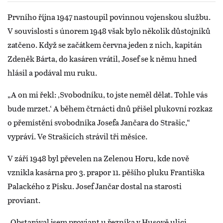
Prvního října 1947 nastoupil povinnou vojenskou službu.
V souvislosti s únorem 1948 však bylo několik důstojníků
zatčeno. Když se začátkem června jeden z nich, kapitán
Zdeněk Bárta, do kasáren vrátil, Josef se k němu hned
hlásil a podával mu ruku.
„A on mi řekl: ‚Svobodníku, to jste neměl dělat. Tohle vás
bude mrzet.‘ A během čtrnácti dnů přišel plukovní rozkaz
o přemístění svobodníka Josefa Jančara do Strašic,“
vypráví. Ve Strašicích strávil tři měsíce.
V září 1948 byl převelen na Zelenou Horu, kde nově
vznikla kasárna pro 3. prapor 11. pěšího pluku Františka
Palackého z Písku. Josef Jančar dostal na starosti
proviant.
„Obstarával jsem proviant u řezníka v Husově ulici,