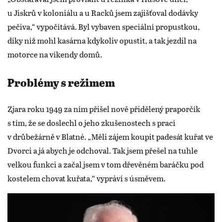
u Jiskrů v koloniálu a u Racků jsem zajišťoval dodávky
pečiva,“ vypočítává. Byl vybaven speciální propustkou,
díky níž mohl kasárna kdykoliv opustit, a tak jezdil na
motorce na víkendy domů.
Problémy s režimem
Zjara roku 1949 za ním přišel nově přidělený praporčík
s tím, že se doslechl o jeho zkušenostech s prací
v drůbežárně v Blatné. „Měli zájem koupit padesát kuřat ve
Dvorci a já abych je odchoval. Tak jsem přešel na tuhle
velkou funkci a začal jsem v tom dřevěném baráčku pod
kostelem chovat kuřata,“ vypráví s úsměvem.