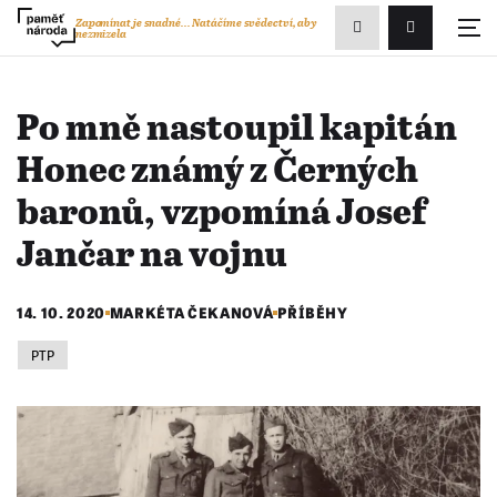
Zobrazit
Zapomínat je snadné...
Natáčíme svědectví, aby
nezmizela
Přihlášení/R
vyhledávání
Po mně nastoupil kapitán
Honec známý z Černých
baronů, vzpomíná Josef
Jančar na vojnu
14. 10. 2020
MARKÉTA ČEKANOVÁ
PŘÍBĚHY
PTP