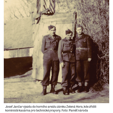
Josef Jančar vjezdu do horního areálu zámku Zelená Hora, kde zřídili
koministé kasárna pro technické prapory. Foto: Paměť národa