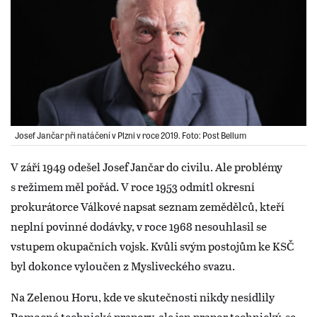
Josef Jančar při natáčení v Plzni v roce 2019. Foto: Post Bellum
V září 1949 odešel Josef Jančar do civilu. Ale problémy
s režimem měl pořád. V roce 1953 odmítl okresní
prokurátorce Válkové napsat seznam zemědělců, kteří
neplní povinné dodávky, v roce 1968 nesouhlasil se
vstupem okupačních vojsk. Kvůli svým postojům ke KSČ
byl dokonce vyloučen z Mysliveckého svazu.
Na Zelenou Horu, kde ve skutečnosti nikdy nesídlily
Pomocné technické prapory, ale jen prapor technický, se