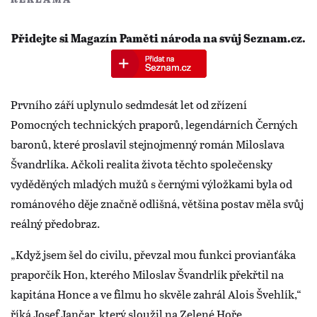
Přidejte si Magazín Paměti národa na svůj Seznam.cz.
Prvního září uplynulo sedmdesát let od zřízení
Pomocných technických praporů, legendárních Černých
baronů, které proslavil stejnojmenný román Miloslava
Švandrlíka. Ačkoli realita života těchto společensky
vyděděných mladých mužů s černými výložkami byla od
románového děje značně odlišná, většina postav měla svůj
reálný předobraz.
„Když jsem šel do civilu, převzal mou funkci provianťáka
praporčík Hon, kterého Miloslav Švandrlík překřtil na
kapitána Honce a ve filmu ho skvěle zahrál Alois Švehlík,“
říká Josef Jančar, který sloužil na Zelené Hoře