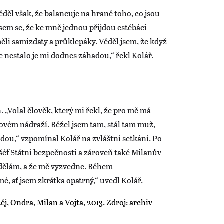
ěl však, že balancuje na hraně toho, co jsou
jsem se, že ke mně jednou přijdou estébáci
li samizdaty a průklepáky. Věděl jsem, že když
le nestalo je mi dodnes záhadou,“ řekl Kolář.
 „Volal člověk, který mi řekl, že pro mě má
ovém nádraží. Běžel jsem tam, stál tam muž,
 jdou,“ vzpomínal Kolář na zvláštní setkání. Po
 šéf Státní bezpečnosti a zároveň také Milanův
o dělám, a že mě vyzvedne. Během
é, ať jsem zkrátka opatrný,“ uvedl Kolář.