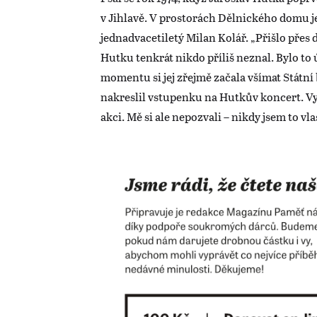
v Jihlavě. V prostorách Dělnického domu j
jednadvacetiletý Milan Kolář. „Přišlo přes d
Hutku tenkrát nikdo příliš neznal. Bylo to
momentu si jej zřejmě začala všímat Státní
nakreslil vstupenku na Hutkův koncert. Vy
akci. Mě si ale nepozvali – nikdy jsem to vl