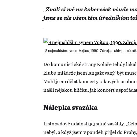
„Zvali si mě na kobereček všude m
jsme se ale všem těm úředníkům ta
S nejmaldším synem Vojtou, 1990. Zdroj: archiv pamětní
Do komunistické strany Koláře tehdy lákal
klubu mládeže jsem ‚angažovaný‘ být musel. 
Mohl jsem dělat koncerty takových osobnost
našli nějakou kličku, jak koncert uspořádat
Nálepka svazáka
Listopadové události jej silně zasáhly. „Cel
nebyl, a když jsem v pondělí přijel do Prah