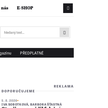
 nás
E-SHOP
Přihlášení/Registrac
gazínu
PŘEDPLATNÉ
REKLAMA
DOPORUČUJEME
5. 8. 2026
IVA SOBOTKOVÁ
,
BARBORA ŠŤASTNÁ