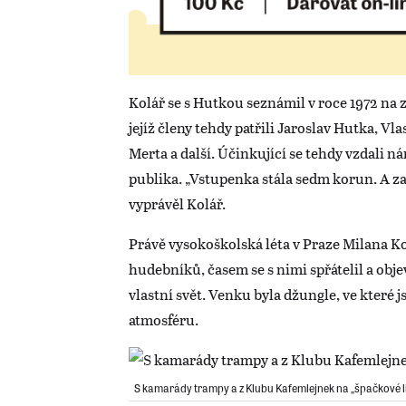
Kolář se s Hutkou seznámil v roce 1972 na 
jejíž členy tehdy patřili Jaroslav Hutka, V
Merta a další. Účinkující se tehdy vzdali 
publika. „Vstupenka stála sedm korun. A za
vyprávěl Kolář.
Právě vysokoškolská léta v Praze Milana K
hudebníků, časem se s nimi spřátelil a objev
vlastní svět. Venku byla džungle, ve které j
atmosféru.
S kamarády trampy a z Klubu Kafemlejnek na „špačkové li