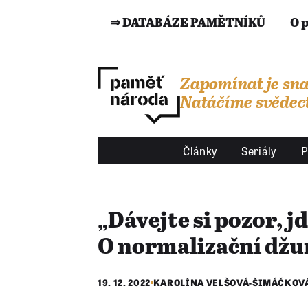
⇒ DATABÁZE PAMĚTNÍKŮ
O 
Zapomínat je sna
Natáčíme svědect
Články
Seriály
P
„Dávejte si pozor, jd
O normalizační džun
19. 12. 2022
KAROLÍNA VELŠOVÁ-ŠIMÁČKOV