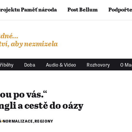
projektu Paměť národa
Post Bellum
Podpořte
dné...
ví, aby nezmizela
říběhy
Doba
Audio & Video
Rozhovory
O Ma
ou po vás.“
gli a cestě do oázy
Á
NORMALIZACE
,
REGIONY