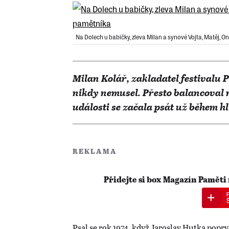
Na Dolech u babičky, zleva Milan a synové Vojta, Matěj, On
Milan Kolář, zakladatel festivalu 
nikdy nemusel. Přesto balancoval 
události se začala psát už během h
REKLAMA
Přidejte si box Magazín Paměti
Psal se rok 1974, když Jaroslav Hutka popr