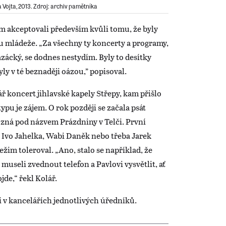
a Vojta, 2013. Zdroj: archiv pamětníka
 akceptovali především kvůli tomu, že byly
u mládeže. „Za všechny ty koncerty a programy,
vazácký, se dodnes nestydím. Byly to desítky
ly v té beznaději oázou,” popisoval.
 koncert jihlavské kapely Střepy, kam přišlo
o typu je zájem. O rok později se začala psát
a zná pod názvem Prázdniny v Telči. První
l, Ivo Jahelka, Wabi Daněk nebo třeba Jarek
ežim toleroval. „Ano, stalo se například, že
museli zvednout telefon a Pavlovi vysvětlit, ať
jde,“ řekl Kolář.
í v kancelářích jednotlivých úředníků.