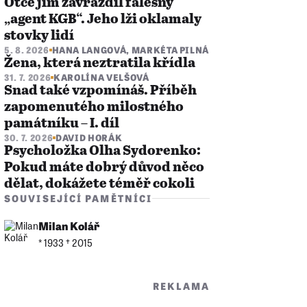
Otce jim zavraždil falešný
„agent KGB“. Jeho lži oklamaly
stovky lidí
5. 8. 2026
HANA LANGOVÁ
,
MARKÉTA PILNÁ
Žena, která neztratila křídla
31. 7. 2026
KAROLÍNA VELŠOVÁ
Snad také vzpomínáš. Příběh
zapomenutého milostného
památníku – I. díl
30. 7. 2026
DAVID HORÁK
Psycholožka Olha Sydorenko:
Pokud máte dobrý důvod něco
dělat, dokážete téměř cokoli
SOUVISEJÍCÍ PAMĚTNÍCI
Milan Kolář
* 1933 †︎ 2015
REKLAMA