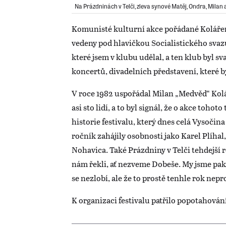
Na Prázdninách v Telči, zleva synové Matěj, Ondra, Milan 
Komunisté kulturní akce pořádané Kolářem
vedeny pod hlavičkou Socialistického svaz
které jsem v klubu udělal, a ten klub byl s
koncertů, divadelních představení, které by
V roce 1982 uspořádal Milan „Medvěd“ Kolář
asi sto lidí, a to byl signál, že o akce tohot
historie festivalu, který dnes celá Vysočin
ročník zahájily osobnosti jako Karel Plíha
Nohavica. Také Prázdniny v Telči tehdejší r
nám řekli, ať nezveme Dobeše. My jsme pak 
se nezlobí, ale že to prostě tenhle rok nepro
K organizaci festivalu patřilo popotahován