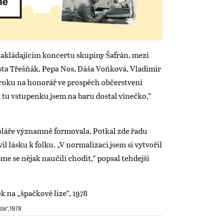
zakládajícím koncertu skupiny Šafrán, mezi
lasta Třešňák, Pepa Nos, Dáša Voňková, Vladimír
nároku na honorář ve prospěch občerstvení
 tu vstupenku jsem na baru dostal vínečko,“
oláře významně formovala. Potkal zde řadu
il lásku k folku. „V normalizaci jsem si vytvořil
sme se nějak naučili chodit,“ popsal tehdejší
ze“, 1978