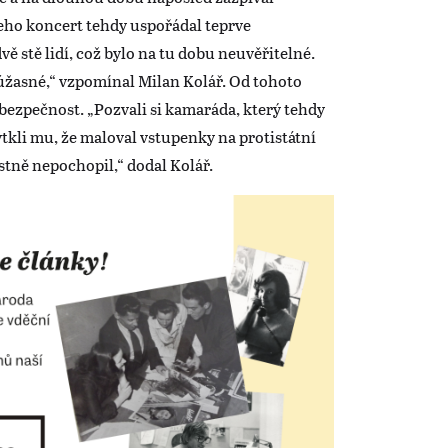
eho koncert tehdy uspořádal teprve
vě stě lidí, což bylo na tu dobu neuvěřitelné.
 úžasné,“ vzpomínal Milan Kolář. Od tohoto
 bezpečnost. „Pozvali si kamaráda, který tehdy
tkli mu, že maloval vstupenky na protistátní
astně nepochopil,“ dodal Kolář.