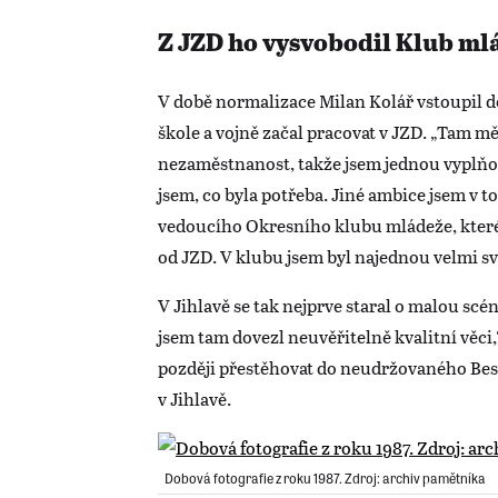
Z JZD ho vysvobodil Klub ml
V době normalizace Milan Kolář vstoupil d
škole a vojně začal pracovat v JZD. „Tam mě
nezaměstnanost, takže jsem jednou vyplňova
jsem, co byla potřeba. Jiné ambice jsem v 
vedoucího Okresního klubu mládeže, které s
od JZD. V klubu jsem byl najednou velmi s
V Jihlavě se tak nejprve staral o malou sc
jsem tam dovezl neuvěřitelně kvalitní věci,
později přestěhovat do neudržovaného B
v Jihlavě.
Dobová fotografie z roku 1987. Zdroj: archiv pamětníka