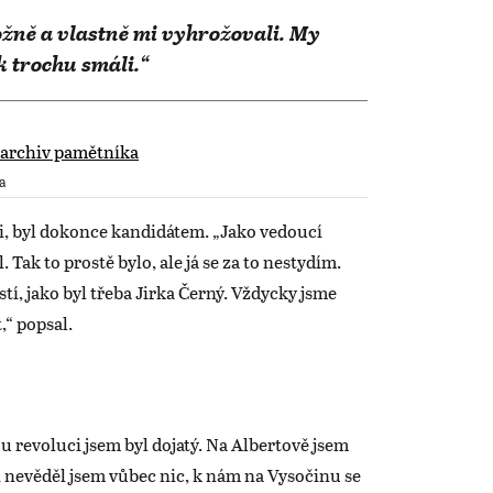
ožně a vlastně mi vyhrožovali. My
k trochu smáli.“
ka
i, byl dokonce kandidátem. „Jako vedoucí
Tak to prostě bylo, ale já se za to nestydím.
í, jako byl třeba Jirka Černý. Vždycky jsme
,“ popsal.
ou revoluci jsem byl dojatý. Na Albertově jsem
y, nevěděl jsem vůbec nic, k nám na Vysočinu se