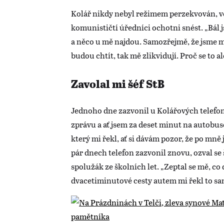
Kolář nikdy nebyl režimem perzekvován, věd
komunističtí úředníci ochotni snést. „Bál 
a něco u mě najdou. Samozřejmě, že jsme mě
budou chtít, tak mě zlikvidují. Proč se to a
Zavolal mi šéf StB
Jednoho dne zazvonil u Kolářových telefon.
zprávu a ať jsem za deset minut na autobus
který mi řekl, ať si dávám pozor, že po mně
pár dnech telefon zazvonil znovu, ozval se
spolužák ze školních let. „Zeptal se mě, c
dvacetiminutové cesty autem mi řekl to sam