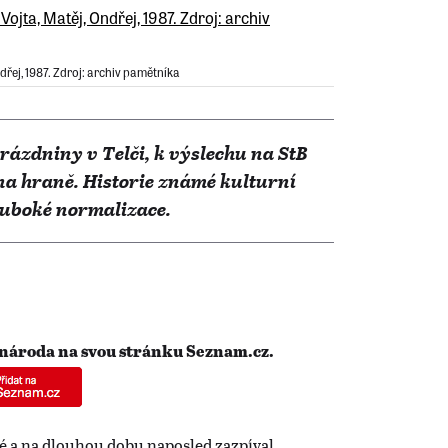
dřej, 1987. Zdroj: archiv pamětníka
Prázdniny v Telči, k výslechu na StB
na hraně. Historie známé kulturní
luboké normalizace.
 národa na svou stránku Seznam.cz.
vé a na dlouhou dobu naposled zazpíval