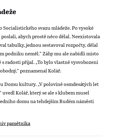
ádeže
o Socialistického svazu mládeže. Po vysoké
 poslali, abych prostě něco dělal. Neexistovala
l tabulky, jednou sestavoval rozpočty, dělal
tom podniku neměl.“ Záhy mu ale nabídli místo
 radostí přijal. „To bylo vlastně vysvobození
vobodný,“ poznamenal Kolář.
énu Domu kultury. „V polovině osmdesátých let
“ uvedl Kolář, který se ale s klubem musel
esedního domu na tehdejším Rudém náměstí