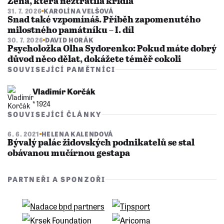
Žena, která neztratila křídla
31. 7. 2026
KAROLÍNA VELŠOVÁ
Snad také vzpomínáš. Příběh zapomenutého
milostného památníku – I. díl
30. 7. 2026
DAVID HORÁK
Psycholožka Olha Sydorenko: Pokud máte dobrý
důvod něco dělat, dokážete téměř cokoli
SOUVISEJÍCÍ PAMĚTNÍCI
Vladimír Korčák
* 1924
SOUVISEJÍCÍ ČLÁNKY
6. 6. 2021
HELENA KALENDOVÁ
Bývalý palác židovských podnikatelů se stal
obávanou mučírnou gestapa
PARTNEŘI A SPONZOŘI