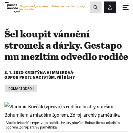
Zobrazit
Zapomínat je snadné...
Natáčíme svědectví, aby
nezmizela
Přihlášení/R
vyhledávání
Šel koupit vánoční
stromek a dárky. Gestapo
mu mezitím odvedlo rodiče
8. 1. 2022
KRISTÝNA HIMMEROVÁ
ODPOR PROTI NACISTŮM
,
PŘÍBĚHY
DOMÁCÍ ODBOJ
Vladimír Korčák (vpravo) s rodiči a bratry, starším Bohumilem a mladším
Igorem. Zdroj: archiv pamětníka