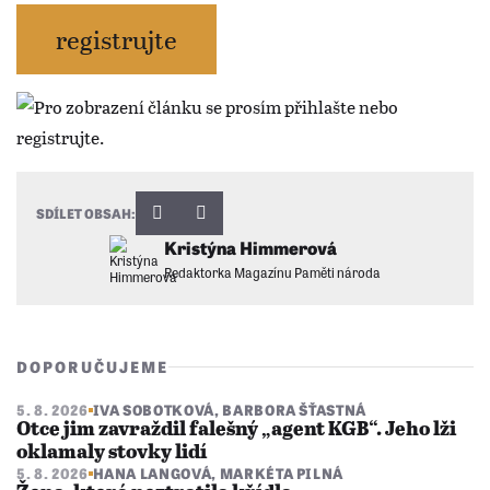
registrujte
SDÍLET OBSAH:
Kristýna Himmerová
Redaktorka Magazínu Paměti národa
DOPORUČUJEME
5. 8. 2026
IVA SOBOTKOVÁ
,
BARBORA ŠŤASTNÁ
Otce jim zavraždil falešný „agent KGB“. Jeho lži
oklamaly stovky lidí
5. 8. 2026
HANA LANGOVÁ
,
MARKÉTA PILNÁ