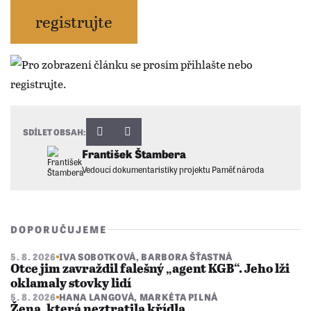
registrujte
SDÍLET OBSAH:
František Štambera
Vedoucí dokumentaristiky projektu Paměť národa
DOPORUČUJEME
5. 8. 2026
IVA SOBOTKOVÁ
,
BARBORA ŠŤASTNÁ
Otce jim zavraždil falešný „agent KGB“. Jeho lži
oklamaly stovky lidí
5. 8. 2026
HANA LANGOVÁ
,
MARKÉTA PILNÁ
Žena, která neztratila křídla