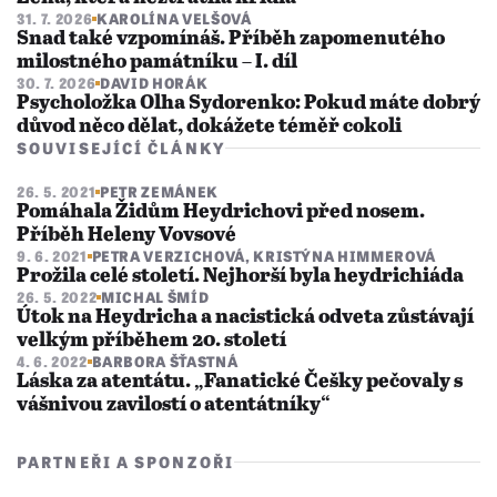
31. 7. 2026
KAROLÍNA VELŠOVÁ
Snad také vzpomínáš. Příběh zapomenutého
milostného památníku – I. díl
30. 7. 2026
DAVID HORÁK
Psycholožka Olha Sydorenko: Pokud máte dobrý
důvod něco dělat, dokážete téměř cokoli
SOUVISEJÍCÍ ČLÁNKY
26. 5. 2021
PETR ZEMÁNEK
Pomáhala Židům Heydrichovi před nosem.
Příběh Heleny Vovsové
9. 6. 2021
PETRA VERZICHOVÁ
,
KRISTÝNA HIMMEROVÁ
Prožila celé století. Nejhorší byla heydrichiáda
26. 5. 2022
MICHAL ŠMÍD
Útok na Heydricha a nacistická odveta zůstávají
velkým příběhem 20. století
4. 6. 2022
BARBORA ŠŤASTNÁ
Láska za atentátu. „Fanatické Češky pečovaly s
vášnivou zavilostí o atentátníky“
PARTNEŘI A SPONZOŘI