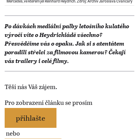
Mercedes, ve kterém jel Reinhard Heydrich. Zdroj: Archiv Jaroslava Čvančary
Po dávkách mediální palby letošního kulatého
výročí víte o Heydrichiádě všechno?
Přesvědčíme vás o opaku. Jak si s atentátem
poradili střelci za filmovou kamerou? Čekají
vás trailery i celé filmy.
Těší nás Váš zájem.
Pro zobrazení článku se prosím
přihlašte
nebo