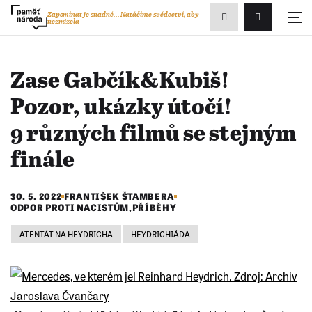
Zobrazit
Zapomínat je snadné...
Natáčíme svědectví, aby
nezmizela
Přihlášení/R
vyhledávání
Zase Gabčík&Kubiš!
Pozor, ukázky útočí!
9 různých filmů se stejným
finále
30. 5. 2022
FRANTIŠEK ŠTAMBERA
ODPOR PROTI NACISTŮM
,
PŘÍBĚHY
ATENTÁT NA HEYDRICHA
HEYDRICHIÁDA