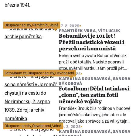
března 1941.
Okupace nacisty
,
Pamětníci
,
Volné
17. 2. 2025
FRANTIŠEK VRBA
,
VÍT LUCUK
Bohumilovi je 101 let!
Přežil nacistické vězení i
perzekuci komunistů
Během svého života Bohumil Venclík
prožil obě totality. Nacisté popravili
otce, uvěznili matku, sám prožil pět
Fotoalbum 🎞️
,
Okupace nacisty
,
Osvobození
10. 2. 2025
měsíců nacistického kriminálu. V roce
KATEŘINA DOUBRAVSKÁ
,
SANDRA
1951 mu komunisté sebrali živnost.
SÝKOROVÁ
Bohumil Venclík 13. ledna oslavil v
Fotoalbum: Dělal tatínkovi
dobré náladě sto jedna let na tomto
„clonu“, ten zatím fotil
světě.
německé vojáky
František Brouk žil s rodinou v budově
jaroměřské sokolovny, jeho otec zde
pracoval jako správce a za války tajně
Okupace nacisty
,
Osvobození
,
Volné
10. 2. 2025
fotografoval dění v Jaroměři. Ve
KATEŘINA DOUBRAVSKÁ
,
SANDRA
fotogalerii pod článkem se můžete