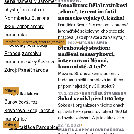
SÝKOROVÁ
podívat na záběry z kapitulace Němců
Fotoalbum: Dělal tatínkovi
nebo z oslav osvobození.
„clonu“, ten zatím fotil
německé vojáky (Ukázka)
František Brouk žil s rodinou v budově
jaroměřské sokolovny, jeho otec zde
pracoval jako správce a za války tajně
Pamětníci
,
Sportovci
,
Život za „totáče“
9. 9. 2022
MICHAL ŠMÍD
fotografoval dění v Jaroměři. Ve
Strahovský stadion:
fotogalerii pod článkem se můžete
nadšení masarykovci,
podívat na záběry z kapitulace Němců
internovaní Němci,
nebo z oslav osvobození.
komunisté. A teď?
Může na Strahovském stadionu v
budoucnu sídlit paměťová instituce
připomínající dějiny 20. století?
Příběhy
Odpověď možná napoví Festival
17. 2. 2022
FRANTIŠEK ŠTAMBERA
Paměti národa, který se zde odehraje
Sokol vznikl před 160 lety
na přelomu letošního září a října.
Sokolská organizace v těchto dnech
oslavila těžko představitelných 160 let
od svého založení. A je to důkaz jeho
životaschopnosti, neexistuje u nás jiná
Příběhy
22. 12. 2021
MARTINA OPRŠALOVÁ DAŠKOVÁ
organizace, jejíž činnost zasahuje hned