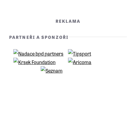
stavěla barikády. Pražská sokolka
Věra Kazdová oslavila sté narozeniny.
REKLAMA
PARTNEŘI A SPONZOŘI