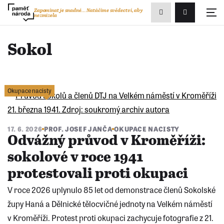
Zobrazit
Zapomínat je snadné...
Natáčíme svědectví, aby
nezmizela
Přihlášení/R
vyhledávání
Sokol
Okupace nacisty
17. 6. 2026
PROF. JOSEF JANČA
OKUPACE NACISTY
Odvážný průvod v Kroměříži:
sokolové v roce 1941
protestovali proti okupaci
V roce 2026 uplynulo 85 let od demonstrace členů Sokolské
župy Haná a Dělnické tělocvičné jednoty na Velkém náměstí
v Kroměříži. Protest proti okupaci zachycuje fotografie z 21.