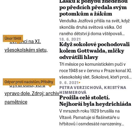
Lásku k pohybu zděděnou
do tří staletí.
po předcích předala svým
potomkům a žákům
Vendulka Jozífová přišla na svět, když
skončila druhá světová válka. Od
raného dětství ji doma vštěpovali
Únor 1948
18. 6. 2021
sokolské ideály. Ty si udržela i v
Když sokolové pochodovali
dobách, kdy komunistická moc
kolem Gottwalda, mlčky
sokolům nepřála.
odvrátili hlavy
Tři měsíce po komunistickém puči v
roce 1948 se v červnu v Praze konal XI.
všesokolský slet. Sokolové, kteří prošli
Odpor proti nacistům
,
Příběhy
9. 6. 2021
okolo tribuny s novým prezidentem
PETRA VERZICHOVÁ
,
KRISTÝNA
Klementem Gottwaldem, skandovali
HIMMEROVÁ
jméno jeho předchůdce Edvarda
Prožila celé století.
Beneše.
Nejhorší byla heydrichiáda
V mrazech roku 1929 bruslila na
Vltavě. Pamatuje si flašinetáře u
hřbitovů i osmdesáté narozeniny
prezidenta Masaryka. Před válkou
chodila do Sokola, v květnu 1945