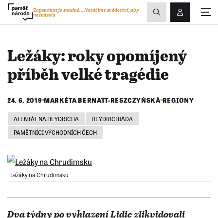
Zobrazit
Zapomínat je snadné...
Natáčíme svědectví, aby
nezmizela
Přihlášení/R
vyhledávání
Ležáky: roky opomíjený
příběh velké tragédie
24. 6. 2019
MARKÉTA BERNATT-RESZCZYŃSKÁ
REGIONY
ATENTÁT NA HEYDRICHA
HEYDRICHIÁDA
PAMĚTNÍCI VÝCHODNÍCH ČECH
Ležáky na Chrudimsku
Dva týdny po vyhlazení Lidic zlikvidovali