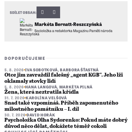
SDÍLET OBSAH:
Markéta Bernatt-Reszczyńská
Socioložka a redaktorka Magazínu Paměti národa
DOPORUČUJEME
5. 8. 2026
IVA SOBOTKOVÁ
,
BARBORA ŠŤASTNÁ
Otce jim zavraždil falešný „agent KGB“. Jeho lži
oklamaly stovky lidí
5. 8. 2026
HANA LANGOVÁ
,
MARKÉTA PILNÁ
Žena, která neztratila křídla
31. 7. 2026
KAROLÍNA VELŠOVÁ
Snad také vzpomínáš. Příběh zapomenutého
milostného památníku – I. díl
30. 7. 2026
DAVID HORÁK
Psycholožka Olha Sydorenko: Pokud máte dobrý
důvod něco dělat, dokážete téměř cokoli