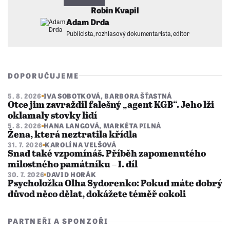
Robin Kvapil
Adam Drda
Publicista, rozhlasový dokumentarista, editor
DOPORUČUJEME
5. 8. 2026
IVA SOBOTKOVÁ
,
BARBORA ŠŤASTNÁ
Otce jim zavraždil falešný „agent KGB“. Jeho lži
oklamaly stovky lidí
5. 8. 2026
HANA LANGOVÁ
,
MARKÉTA PILNÁ
Žena, která neztratila křídla
31. 7. 2026
KAROLÍNA VELŠOVÁ
Snad také vzpomínáš. Příběh zapomenutého
milostného památníku – I. díl
30. 7. 2026
DAVID HORÁK
Psycholožka Olha Sydorenko: Pokud máte dobrý
důvod něco dělat, dokážete téměř cokoli
PARTNEŘI A SPONZOŘI