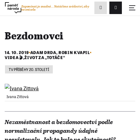
Zobrazit
Zapomínat je snadné...
Natáčíme svědectví, aby
nezmizela
Přihlášení/R
vyhledávání
Bezdomovci
14. 10. 2019
ADAM DRDA
,
ROBIN KVAPIL
VIDEA 🎬
,
ŽIVOT ZA „TOTÁČE“
TV PŘÍBĚHY 20. STOLETÍ
Ivana Zittová
Nezaměstnanost a bezdomovectví podle
normalizační propagandy údajně
neexistovaly. Jak to bylo ve skutečnosti?