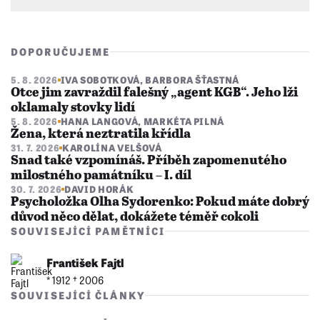
DOPORUČUJEME
5. 8. 2026
IVA SOBOTKOVÁ
,
BARBORA ŠŤASTNÁ
Otce jim zavraždil falešný „agent KGB“. Jeho lži
oklamaly stovky lidí
5. 8. 2026
HANA LANGOVÁ
,
MARKÉTA PILNÁ
Žena, která neztratila křídla
31. 7. 2026
KAROLÍNA VELŠOVÁ
Snad také vzpomínáš. Příběh zapomenutého
milostného památníku – I. díl
30. 7. 2026
DAVID HORÁK
Psycholožka Olha Sydorenko: Pokud máte dobrý
důvod něco dělat, dokážete téměř cokoli
SOUVISEJÍCÍ PAMĚTNÍCI
František Fajtl
* 1912 †︎ 2006
SOUVISEJÍCÍ ČLÁNKY