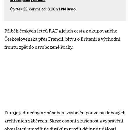
Čtvrtek 22. června od 18.00
v IPN Brno
Příběh českých letců RAF a jejich cesta z okupovaného
Československa přes Francii, bitvu o Británii a východní
frontu zpět do osvobozené Prahy.
Film je jedinečným způsobem vystavěn pouze na dobových
archivních záběrech. Skrze osobní zkušenost a vyprávění
obou letců umožňuje divákům prožít dějinné události