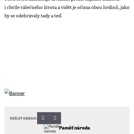
i chvíle válečného života a vidět je očima obou hrdinů, jako
by se odehrávaly tady a teď.
SDÍLET OBSAH:
Paměť národa