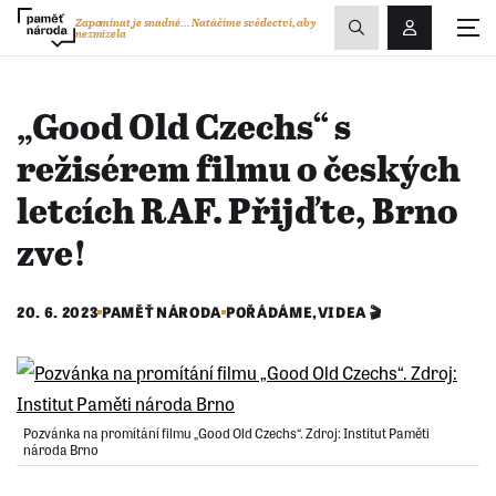
Zobrazit
Zapomínat je snadné...
Natáčíme svědectví, aby
nezmizela
Přihlášení/R
vyhledávání
„Good Old Czechs“ s
režisérem filmu o českých
letcích RAF. Přijďte, Brno
zve!
20. 6. 2023
PAMĚŤ NÁRODA
POŘÁDÁME
,
VIDEA 🎬
Pozvánka na promítání filmu „Good Old Czechs“. Zdroj: Institut Paměti
národa Brno