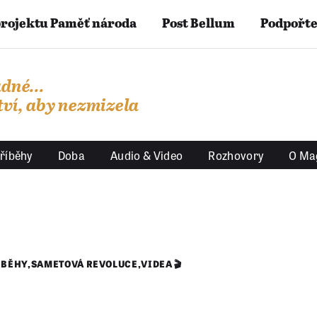
projektu Paměť národa
Post Bellum
Podpořte
dné...
ví, aby nezmizela
říběhy
Doba
Audio & Video
Rozhovory
O Ma
ÍBĚHY
,
SAMETOVÁ REVOLUCE
,
VIDEA 🎬