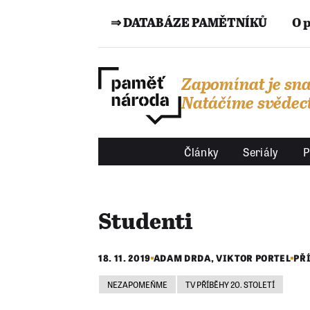
⇒ DATABÁZE PAMĚTNÍKŮ
O 
Zapomínat je sna
Natáčíme svědect
Články
Seriály
P
Studenti
18. 11. 2019
ADAM DRDA
,
VIKTOR PORTEL
PŘ
NEZAPOMEŇME
TV PŘÍBĚHY 20. STOLETÍ