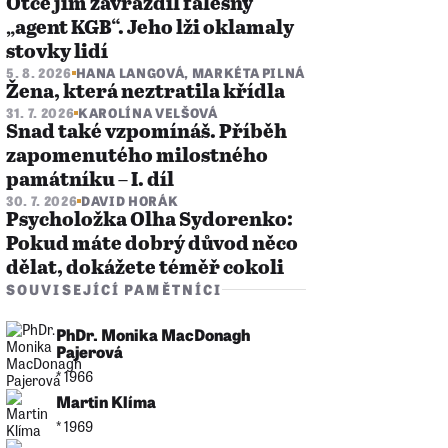
Otce jim zavraždil falešný
„agent KGB“. Jeho lži oklamaly
stovky lidí
5. 8. 2026
HANA LANGOVÁ
,
MARKÉTA PILNÁ
Žena, která neztratila křídla
31. 7. 2026
KAROLÍNA VELŠOVÁ
Snad také vzpomínáš. Příběh
zapomenutého milostného
památníku – I. díl
30. 7. 2026
DAVID HORÁK
Psycholožka Olha Sydorenko:
Pokud máte dobrý důvod něco
dělat, dokážete téměř cokoli
SOUVISEJÍCÍ PAMĚTNÍCI
PhDr. Monika MacDonagh
Pajerová
* 1966
Martin Klíma
* 1969