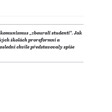
že komunismus „zbourali studenti“. Jak
okých školách proreformní a
oslední chvíle představovaly spíše