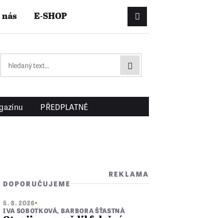
 nás
E-SHOP
Přihlášení/Registrac
gazínu
PŘEDPLATNÉ
REKLAMA
DOPORUČUJEME
5. 8. 2026
IVA SOBOTKOVÁ
,
BARBORA ŠŤASTNÁ