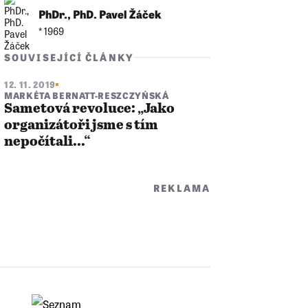
PhDr., PhD. Pavel Žáček
* 1969
SOUVISEJÍCÍ ČLÁNKY
12. 11. 2019
MARKÉTA BERNATT-RESZCZYŃSKÁ
Sametová revoluce: „Jako
organizátoři jsme s tím
nepočítali...“
REKLAMA