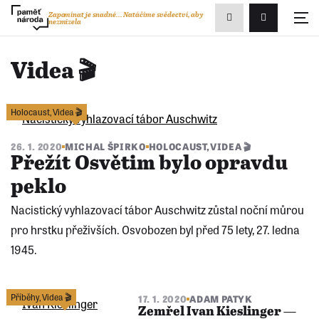
Zobrazit
Zapomínat je snadné...
Natáčíme svědectví, aby
nezmizela
Přihlášení/R
vyhledávání
Videa 🎬
Holocaust
,
Videa 🎬
26. 1. 2020
MICHAL ŠPIRKO
HOLOCAUST
,
VIDEA 🎬
Přežít Osvětim bylo opravdu
peklo
Nacistický vyhlazovací tábor Auschwitz zůstal noční můrou
pro hrstku přeživších. Osvobozen byl před 75 lety, 27. ledna
1945.
Předchozí
Následující
stránka
stránka
Příběhy
,
Videa 🎬
17. 1. 2020
ADAM PATYK
Zemřel Ivan Kieslinger —