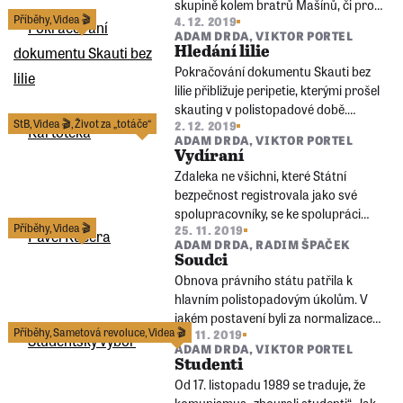
skupině kolem bratrů Mašínů, či pro
Příběhy
,
Videa 🎬
4. 12. 2019
jejich příbuzné, kteří zůstali v
ADAM DRDA
,
VIKTOR PORTEL
Československu?
Hledání lilie
Pokračování dokumentu Skauti bez
lilie přibližuje peripetie, kterými prošel
skauting v polistopadové době.
StB
,
Videa 🎬
,
Život za „totáče“
2. 12. 2019
Premiéru měl v den 30. výročí
ADAM DRDA
,
VIKTOR PORTEL
polistopadového obnovení skautingu
Vydíraní
2. prosince 2019.
Zdaleka ne všichni, které Státní
bezpečnost registrovala jako své
spolupracovníky, se ke spolupráci
Příběhy
,
Videa 🎬
25. 11. 2019
zavázali dobrovolně, ne všichni
ADAM DRDA
,
RADIM ŠPAČEK
někoho udali. Míru jejich spolupráce
Soudci
však bylo možno nahlédnout po
Obnova právního státu patřila k
otevření archivů mnoho let po
hlavním polistopadovým úkolům. V
převratu.
jakém postavení byli za normalizace
Příběhy
,
Sametová revoluce
,
Videa 🎬
18. 11. 2019
soudci a advokáti? Jak proběhla
ADAM DRDA
,
VIKTOR PORTEL
očista justice od zkompromitovaných
Studenti
lidí?
Od 17. listopadu 1989 se traduje, že
komunismus „zbourali studenti“. Jak