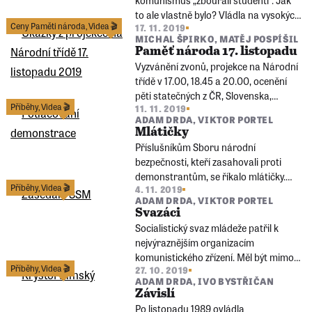
to ale vlastně bylo? Vládla na vysokých
Ceny Paměti národa
,
Videa 🎬
17. 11. 2019
školách proreformní a protirežimní
MICHAL ŠPIRKO
,
MATĚJ POSPÍŠIL
atmosféra? Nebo do poslední chvíle
Paměť národa 17. listopadu
představovaly spíše konformní složku
Vyzvánění zvonů, projekce na Národní
společnosti?
třídě v 17.00, 18.45 a 20.00, ocenění
pěti statečných z ČR, Slovenska,
Příběhy
,
Videa 🎬
11. 11. 2019
Polska, Německa a Maďarska v
ADAM DRDA
,
VIKTOR PORTEL
Národním divadle, koncerty, výstavy a
Mlátičky
další akce po celé republice
Příslušníkům Sboru národní
#nezapomeňme.
bezpečnosti, kteří zasahovali proti
demonstrantům, se říkalo mlátičky.
Příběhy
,
Videa 🎬
4. 11. 2019
Účastnili se i brutálního zákroku 17.
ADAM DRDA
,
VIKTOR PORTEL
listopadu 1989. Jak svou roli hodnotí
Svazáci
po 30 letech?
Socialistický svaz mládeže patřil k
nejvýraznějším organizacím
komunistického zřízení. Měl být mimo
Příběhy
,
Videa 🎬
27. 10. 2019
jiné „přípravkou“ na členství v KSČ a
ADAM DRDA
,
IVO BYSTŘIČAN
také nástrojem pro ovlivňování života
Závislí
mladých lidí. Někteří svazáci však
Po listopadu 1989 ovládla