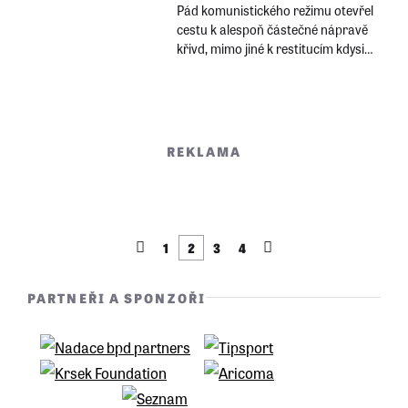
Pád komunistického režimu otevřel
důstojníci Pohraniční stráže?
cestu k alespoň částečné nápravě
křivd, mimo jiné k restitucím kdysi
ukradených majetků. Pro některé
potomky starých selských rodů
znamenal listopad 1989 především
možnost začít znovu hospodařit.
REKLAMA
1
2
3
4
PARTNEŘI A SPONZOŘI