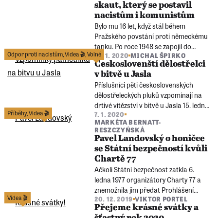
skaut, který se postavil
nacistům i komunistům
Bylo mu 16 let, když stál během
Pražského povstání proti německému
tanku. Po roce 1948 se zapojil do
Odpor proti nacistům
,
Videa 🎬
,
Volné
14. 1. 2020
MICHAL ŠPIRKO
protikomunistického odboje. Za to ho
Českoslovenští dělostřelci
soud poslal na 16 let do vězení.
v bitvě u Jasla
Příslušníci pěti československých
dělostřeleckých pluků vzpomínají na
drtivé vítězství v bitvě u Jasla 15. ledna
Příběhy
,
Videa 🎬
7. 1. 2020
1945, která otevřela Rudé armádě
MARKÉTA BERNATT-
cestu ke Krakovu a Osvětimi.
RESZCZYŃSKÁ
Pavel Landovský o honičce
se Státní bezpečností kvůli
Chartě 77
Ačkoli Státní bezpečnost zatkla 6.
ledna 1977 organizátory Charty 77 a
znemožnila jim předat Prohlášení
Videa 🎬
20. 12. 2019
VIKTOR PORTEL
Charty 77 Federálnímu shromáždění
Přejeme krásné svátky a
ČSSR, nezabránila zveřejnění Charty
šťastný rok 2020