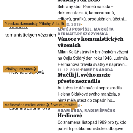
77 o den později ve světovém tisku.
Sehraný sbor Paměti národa –
dokumentaristů, kameramanů,
editorů, grafiků, produkčních, účetních
Perzekuce komunisty
,
Příběhy
,
Videa 🎬
20. 12. 2019
a dalších – Vám přeje krásné svátky a
MATĚJ POSPÍŠIL
,
MARKÉTA
vše nejlepší do nového roku.
BERNATT-RESZCZYŃSKÁ
Vánoce v komunistických
vězeních
Milan Kolář strávil v brněnském vězení
na Cejlu Štědrý den roku 1948, Ludmila
Hermanová trávila svátky v nápravně
Příběhy
,
StB
,
Videa 🎬
11. 12. 2019
PAMĚŤ NÁRODA
pracovním táboře Želiezovce a Ivan
Mučili ji, svého muže
Kieslinger v jáchymovském lágru
přesto nezradila
Rovnost, kde si na něm bachaři
Ani přes kruté mučení neprozradila
„trénovali“ mlácení vězňů.
Helena Šidákové svého manžela, s
nímž měla utéct do západního
Mašínové na mušce
,
Videa 🎬
,
Život za „totáče“
10. 12. 2019
Německa. Zdeňka Šidáka StB přesto
ADAM DRDA
,
RADIM ŠPAČEK
chytila, dostal doživotí, ona šest let.
Hrdinové
Odmítla se rozvést a na setkání s
Co znamenal listopad 1989 pro ty, kdo
manželem čekala 14 let.
patřili k protikomunistické odbojové