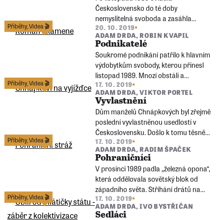
sehráli nezanedbatelnou roli při pádu
Československo do té doby
režimu…
nemyslitelná svoboda a zasáhla
Příběhy
,
Videa 🎬
20. 10. 2019
všechny oblasti života. Otevřely se
ADAM DRDA
,
ROBIN KVAPIL
hranice, bez omezení se rozvíjel
Podnikatelé
kulturní a společenský život – a ve
Soukromé podnikání patřilo k hlavním
velkém se rozjel i obchod s drogami,
výdobytkům svobody, kterou přinesl
které k té svobodě patřily.
listopad 1989. Mnozí obstáli a
Příběhy
,
Videa 🎬
17. 10. 2019
vybudovali fungující firmy, řadu nových
ADAM DRDA
,
VIKTOR PORTEL
podnikatelů však „divoká“ 90. léta
Vyvlastnění
semlela.
Dům manželů Chnápkových byl zřejmě
poslední vyvlastněnou usedlostí v
Československu. Došlo k tomu těsně
Příběhy
,
Videa 🎬
17. 10. 2019
před listopadem 1989, na základě
ADAM DRDA
,
RADIM ŠPAČEK
zákonů z padesátých let.
Pohraničníci
V prosinci 1989 padla „železná opona“,
která oddělovala sovětský blok od
západního světa. Stříhání drátů na
Příběhy
,
Videa 🎬
17. 10. 2019
hranicích je zřejmě nejvýraznějším
ADAM DRDA
,
IVO BYSTŘIČAN
symbolem nově nabyté svobody. Jak
Sedláci
tehdejší události vidí někdejší