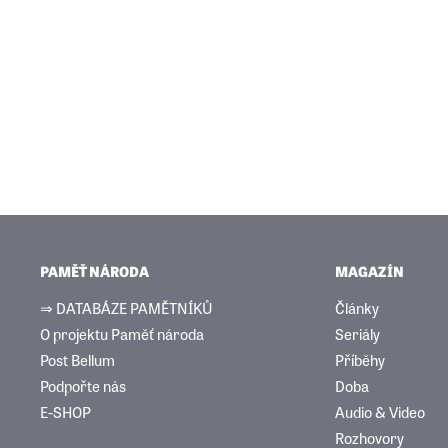
PAMĚŤ NÁRODA
MAGAZÍN
⇒ DATABÁZE PAMĚTNÍKŮ
Články
O projektu Paměť národa
Seriály
Post Bellum
Příběhy
Podpořte nás
Doba
E-SHOP
Audio & Video
Rozhovory