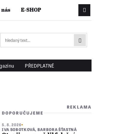
 nás
E-SHOP
Přihlášení/Registrac
gazínu
PŘEDPLATNÉ
REKLAMA
DOPORUČUJEME
5. 8. 2026
IVA SOBOTKOVÁ
,
BARBORA ŠŤASTNÁ