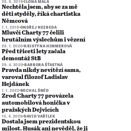
29. 9. 2019
ILONA MALÁ
Nechtěla jsem, aby se za mě
děti styděly, říká chartistka
Němcová
7. 1. 2019
ONDŘEJ NEZBEDA
Mluvčí Charty 77 čelili
brutálním výslechům i vězení
29. 1. 2020
KRISTÝNA HIMMEROVÁ
Před třiceti lety začala
demontáž StB
29. 4. 2020
BARBORA ŠŤASTNÁ
Pravda nikdy nevítězí sama,
varoval filozof Ladislav
Hejdánek
7. 1. 2022
MICHAL ŠMÍD
Zrod Charty 77 provázela
automobilová honička v
pražských Dejvicích
15. 4. 2026
DAVID VAŘÍLEK
Dostala jsem prezidentskou
milost. Husák ani nevěděl, že ji