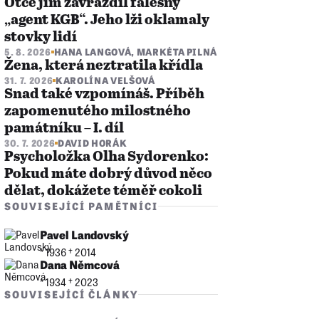
Otce jim zavraždil falešný
„agent KGB“. Jeho lži oklamaly
stovky lidí
5. 8. 2026
HANA LANGOVÁ
,
MARKÉTA PILNÁ
Žena, která neztratila křídla
31. 7. 2026
KAROLÍNA VELŠOVÁ
Snad také vzpomínáš. Příběh
zapomenutého milostného
památníku – I. díl
30. 7. 2026
DAVID HORÁK
Psycholožka Olha Sydorenko:
Pokud máte dobrý důvod něco
dělat, dokážete téměř cokoli
SOUVISEJÍCÍ PAMĚTNÍCI
Pavel Landovský
* 1936 †︎ 2014
Dana Němcová
* 1934 †︎ 2023
SOUVISEJÍCÍ ČLÁNKY