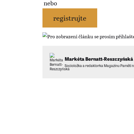
nebo
registrujte
Markéta Bernatt-Reszczyńská
Socioložka a redaktorka Magazínu Paměti 