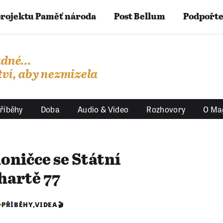
projektu Paměť národa
Post Bellum
Podpořte
dné...
ví, aby nezmizela
říběhy
Doba
Audio & Video
Rozhovory
O Ma
oničce se Státní
hartě 77
PŘÍBĚHY
,
VIDEA 🎬