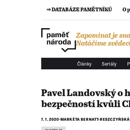
⇒ DATABÁZE PAMĚTNÍKŮ
O 
Zapomínat je sna
Natáčíme svědect
Články
Seriály
P
Pavel Landovský o h
bezpečností kvůli C
7. 1. 2020
MARKÉTA BERNATT-RESZCZYŃSKÁ