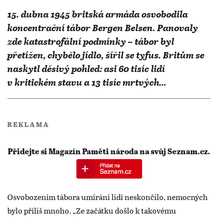
15. dubna 1945 britská armáda osvobodila
koncentrační tábor Bergen Belsen. Panovaly
zde katastrofální podmínky – tábor byl
přetížen, chybělo jídlo, šířil se tyfus. Britům se
naskytl děsivý pohled: asi 60 tisíc lidí
v kritickém stavu a 13 tisíc mrtvých…
REKLAMA
Přidejte si Magazín Paměti národa na svůj Seznam.cz.
Osvobozením tábora umírání lidí neskončilo, nemocných
bylo příliš mnoho. „Ze začátku došlo k takovému