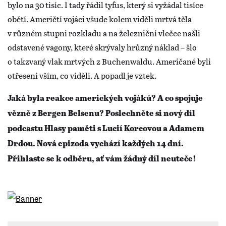
bylo na 30 tisíc. I tady řádil tyfus, který si vyžádal tisíce
obětí. Američtí vojáci všude kolem viděli mrtvá těla
v různém stupni rozkladu a na železniční vlečce našli
odstavené vagony, které skrývaly hrůzný náklad – šlo
o takzvaný vlak mrtvých z Buchenwaldu. Američané byli
otřeseni vším, co viděli. A popadl je vztek.
Jaká byla reakce amerických vojáků? A co spojuje
vězně z Bergen Belsenu? Poslechněte si nový díl
podcastu Hlasy paměti s Lucií Korcovou a Adamem
Drdou. Nová epizoda vychází každých 14 dní.
Přihlaste se k odběru, ať vám žádný díl neuteče!