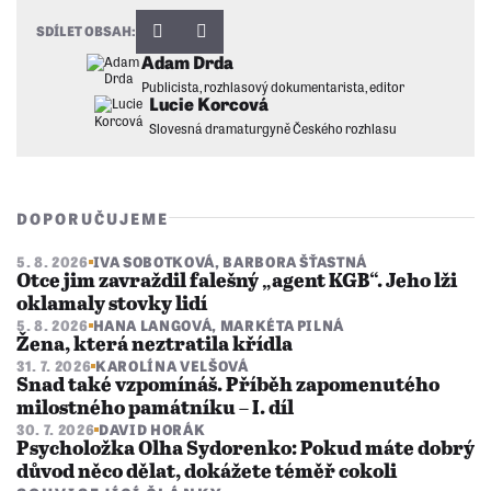
SDÍLET OBSAH:
Adam Drda
Publicista, rozhlasový dokumentarista, editor
Lucie Korcová
Slovesná dramaturgyně Českého rozhlasu
DOPORUČUJEME
5. 8. 2026
IVA SOBOTKOVÁ
,
BARBORA ŠŤASTNÁ
Otce jim zavraždil falešný „agent KGB“. Jeho lži
oklamaly stovky lidí
5. 8. 2026
HANA LANGOVÁ
,
MARKÉTA PILNÁ
Žena, která neztratila křídla
31. 7. 2026
KAROLÍNA VELŠOVÁ
Snad také vzpomínáš. Příběh zapomenutého
milostného památníku – I. díl
30. 7. 2026
DAVID HORÁK
Psycholožka Olha Sydorenko: Pokud máte dobrý
důvod něco dělat, dokážete téměř cokoli