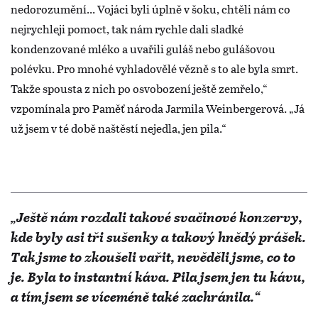
nedorozumění... Vojáci byli úplně v šoku, chtěli nám co
nejrychleji pomoct, tak nám rychle dali sladké
kondenzované mléko a uvařili guláš nebo gulášovou
polévku. Pro mnohé vyhladovělé vězně s to ale byla smrt.
Takže spousta z nich po osvobození ještě zemřelo,“
vzpomínala pro Paměť národa Jarmila Weinbergerová. „Já
už jsem v té době naštěstí nejedla, jen pila.“
„Ještě nám rozdali takové svačinové konzervy,
kde byly asi tři sušenky a takový hnědý prášek.
Tak jsme to zkoušeli vařit, nevěděli jsme, co to
je. Byla to instantní káva. Pila jsem jen tu kávu,
a tím jsem se víceméně také zachránila.“