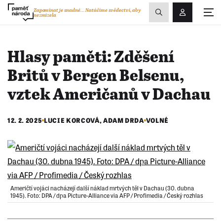
Zobrazit
Zapomínat je snadné...
Natáčíme svědectví, aby
nezmizela
Přihlášení/R
vyhledávání
Hlasy paměti: Zděšení
Britů v Bergen Belsenu,
vztek Američanů v Dachau
12. 2. 2025
LUCIE KORCOVÁ,
ADAM DRDA
VOLNÉ
Američtí vojáci nacházejí další náklad mrtvých těl v Dachau (30. dubna
1945). Foto: DPA / dpa Picture-Alliance via AFP / Profimedia / Český rozhlas