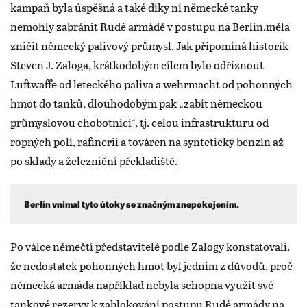
kampaň byla úspěšná a také díky ní německé tanky
nemohly zabránit Rudé armádě v postupu na Berlín.měla
zničit německý palivový průmysl. Jak připomíná historik
Steven J. Zaloga, krátkodobým cílem bylo odříznout
Luftwaffe od leteckého paliva a wehrmacht od pohonných
hmot do tanků, dlouhodobým pak „zabít německou
průmyslovou chobotnici“, tj. celou infrastrukturu od
ropných polí, rafinerií a továren na syntetický benzín až
po sklady a železniční překladiště.
Berlín vnímal tyto útoky se značným znepokojením.
Po válce němečtí představitelé podle Zalogy konstatovali,
že nedostatek pohonných hmot byl jedním z důvodů, proč
německá armáda například nebyla schopna využít své
tankové rezervy k zablokování postupu Rudé armády na