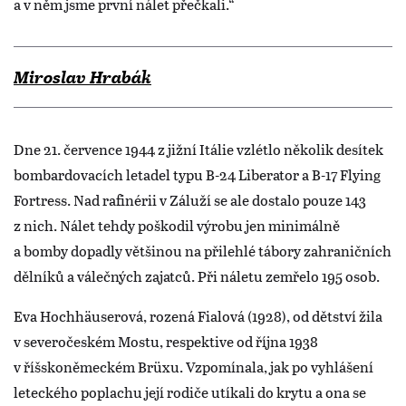
a v něm jsme první nálet přečkali.“
Miroslav Hrabák
Dne 21. července 1944 z jižní Itálie vzlétlo několik desítek
bombardovacích letadel typu B-24 Liberator a B-17 Flying
Fortress. Nad rafinérii v Záluží se ale dostalo pouze 143
z nich. Nálet tehdy poškodil výrobu jen minimálně
a bomby dopadly většinou na přilehlé tábory zahraničních
dělníků a válečných zajatců. Při náletu zemřelo 195 osob.
Eva Hochhäuserová, rozená Fialová (1928), od dětství žila
v severočeském Mostu, respektive od října 1938
v říšskoněmeckém Brüxu. Vzpomínala, jak po vyhlášení
leteckého poplachu její rodiče utíkali do krytu a ona se