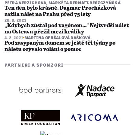
PETRA VERZICHOVÁ
,
MARKÉTA BERNATT-RESZCZYŃSKÁ
Ten den bylo krásně. Dagmar Procházková
zažila nálet na Prahu před 75 lety
28. 8. 2023
„Kdybych zůstal pod vagónem…“ Nejtvrdší nálet
na Ostravu přežil mezi králíky
4. 2. 2021
MARTINA OPRŠALOVÁ DAŠKOVÁ
Pod zasypaným domem se ještě tři týdny po
náletu ozývalo volání o pomoc
PARTNEŘI A SPONZOŘI