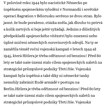
V polovině roku 1944 bylo nacistické Německo po
úspěšném spojeneckém vylodění v Normandii i sovětské
operaci Bagration v Bělorusku sevřeno ze dvou stran. Bylo
jasné, že bude poraženo, otázka zněla, jak dlouho to potrvá
a kolik mrtvých si boje ještě vyžádají. Jedním z důležitých
předpokladů spojeneckého vítězství bylo omezení nebo
úplné zničení německých surovinových zdrojů. Na ty se
zaměřila téměř roční vojenská kampaň v letech 1944 až
1945, která Hitlera je třeba odříznout od benzínu! Před 80
lety se také naše území stalo cílem spojeneckých náletů na
strategické průmyslové podniky Třetí říše. Vojenská
kampaň byla úspěšná a také díky ní německé tanky
nemohly zabránit Rudé armádě v postupu na
Berlín.Hitlera je třeba odříznout od benzínu! Před 80 lety
se také naše území stalo cílem spojeneckých náletů na
strategické průmyslové podniky Třetí říše. Vojenská