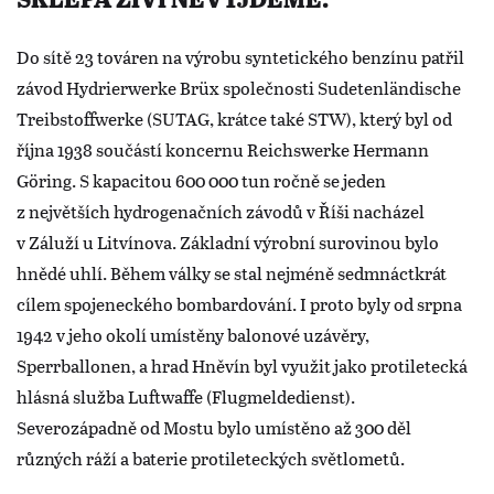
SKLEPA ŽIVÍ NEVYJDEME.“
Do sítě 23 továren na výrobu syntetického benzínu patřil
závod Hydrierwerke Brüx společnosti Sudetenländische
Treibstoffwerke (SUTAG, krátce také STW), který byl od
října 1938 součástí koncernu Reichswerke Hermann
Göring. S kapacitou 600 000 tun ročně se jeden
z největších hydrogenačních závodů v Říši nacházel
v Záluží u Litvínova. Základní výrobní surovinou bylo
hnědé uhlí. Během války se stal nejméně sedmnáctkrát
cílem spojeneckého bombardování. I proto byly od srpna
1942 v jeho okolí umístěny balonové uzávěry,
Sperrballonen, a hrad Hněvín byl využit jako protiletecká
hlásná služba Luftwaffe (Flugmeldedienst).
Severozápadně od Mostu bylo umístěno až 300 děl
různých ráží a baterie protileteckých světlometů.