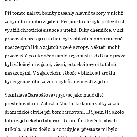
Při tomto náletu bomby zasáhly hlavně tábory, v nichž
zahynulo mnoho zajatců. Pro jiné to ale byla příležitost,
využili chaotické situace a utekli. Díky chemičce, v níž
pracovalo přes 30 000 lidí, byl v oblasti mnoho nuceně
nasazených lidí a zajatců z celé Evropy. Někteří mohli
pracoviště po ukončení smlouvy opustit, další ale právě
byli válečnými zajatci, vězni, ostarbeitery či totálně
nasazenými. V zajateckém táboře v blízkosti areálu
hydrogenačního závodu byli francouzští zajatci.
Stanislava Barabášová (1930) se jako malé dítě
přestěhovala do Záluží u Mostu, ke konci války zažila
dramatické chvíle při bombardování: „Já jsem šla okolo
toho zajateckého tábora (…) a oni furt křičeli, abych
utíkala. Mně to došlo, o co tady jde, přestože mi bylo