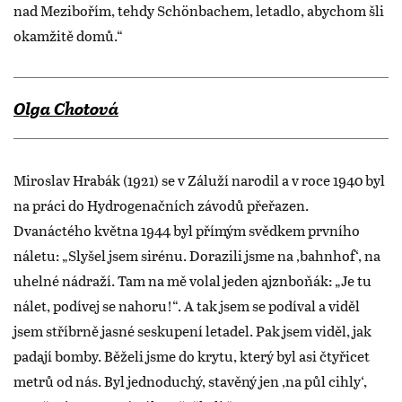
nad Mezibořím, tehdy Schönbachem, letadlo, abychom šli
okamžitě domů.“
Olga Chotová
Miroslav Hrabák (1921) se v Záluží narodil a v roce 1940 byl
na práci do Hydrogenačních závodů přeřazen.
Dvanáctého května 1944 byl přímým svědkem prvního
náletu: „Slyšel jsem sirénu. Dorazili jsme na ‚bahnhof‘, na
uhelné nádraží. Tam na mě volal jeden ajznboňák: „Je tu
nálet, podívej se nahoru!“. A tak jsem se podíval a viděl
jsem stříbrně jasné seskupení letadel. Pak jsem viděl, jak
padají bomby. Běželi jsme do krytu, který byl asi čtyřicet
metrů od nás. Byl jednoduchý, stavěný jen ‚na půl cihly‘,