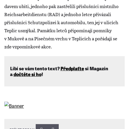
davem ubiti, jednoho pak zastřelili příslušníci místního
Reichsarbeitdienstu (RAD) a jednoho letce přivázali
příslušníci Schutzpolizei k automobilu, ten jej v ulicích
Teplic usmýkal. Památku letců připomínají pomníky
v Mukově a na Písečném vrchu v Teplicích a pořádají se
zde vzpomínkové akce.
Líbí se vám tento text?
Předplaťte
si Magazín
a
dočtěte si ho
!