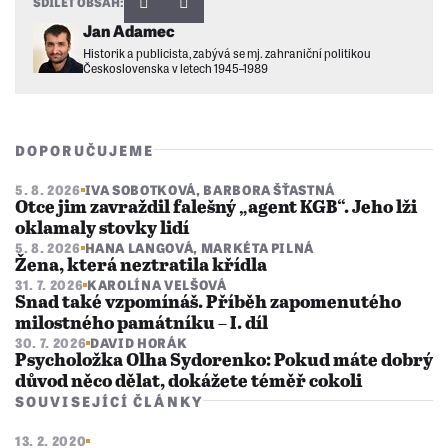
SDÍLET OBSAH:
Jan Adamec
Historik a publicista, zabývá se mj. zahraniční politikou
Československa v letech 1945–1989
DOPORUČUJEME
5. 8. 2026
IVA SOBOTKOVÁ
,
BARBORA ŠŤASTNÁ
Otce jim zavraždil falešný „agent KGB“. Jeho lži
oklamaly stovky lidí
5. 8. 2026
HANA LANGOVÁ
,
MARKÉTA PILNÁ
Žena, která neztratila křídla
31. 7. 2026
KAROLÍNA VELŠOVÁ
Snad také vzpomínáš. Příběh zapomenutého
milostného památníku – I. díl
30. 7. 2026
DAVID HORÁK
Psycholožka Olha Sydorenko: Pokud máte dobrý
důvod něco dělat, dokážete téměř cokoli
SOUVISEJÍCÍ ČLÁNKY
13. 2. 2020