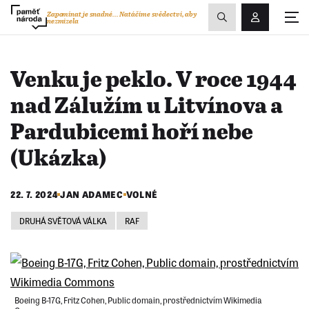
Zobrazit
Zapomínat je snadné...
Natáčíme svědectví, aby
nezmizela
Přihlášení/R
vyhledávání
Venku je peklo. V roce 1944
nad Zálužím u Litvínova a
Pardubicemi hoří nebe
(Ukázka)
22. 7. 2024
JAN ADAMEC
VOLNÉ
DRUHÁ SVĚTOVÁ VÁLKA
RAF
Boeing B-17G, Fritz Cohen, Public domain, prostřednictvím Wikimedia