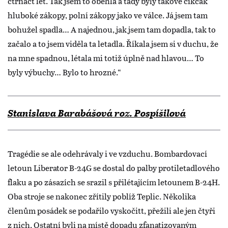
čtrnáct let. Tak jsem to oběhla a tady byly takové cikcak
hluboké zákopy, polní zákopy jako ve válce. Já jsem tam
bohužel spadla… A najednou, jak jsem tam dopadla, tak to
začalo a to jsem viděla ta letadla. Říkala jsem si v duchu, že
na mne spadnou, létala mi totiž úplně nad hlavou… To
byly výbuchy… Bylo to hrozné.“
Stanislava Barabášová roz. Pospíšilová
Tragédie se ale odehrávaly i ve vzduchu. Bombardovací
letoun Liberator B-24G se dostal do palby protiletadlového
flaku a po zásazích se srazil s přilétajícím letounem B-24H.
Oba stroje se nakonec zřítily poblíž Teplic. Několika
členům posádek se podařilo vyskočitt, přežili ale jen čtyři
z nich. Ostatní byli na místě dopadu zfanatizovaným