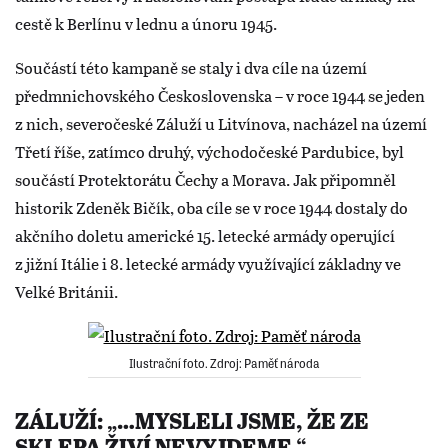
cestě k Berlínu v lednu a únoru 1945.
Součástí této kampaně se staly i dva cíle na území
předmnichovského Československa – v roce 1944 se jeden
z nich, severočeské Záluží u Litvínova, nacházel na území
Třetí říše, zatímco druhý, východočeské Pardubice, byl
součástí Protektorátu Čechy a Morava. Jak připomněl
historik Zdeněk Bičík, oba cíle se v roce 1944 dostaly do
akčního doletu americké 15. letecké armády operující
z jižní Itálie i 8. letecké armády využívající základny ve
Velké Británii.
Ilustrační foto. Zdroj: Paměť národa
ZÁLUŽÍ: „…MYSLELI JSME, ŽE ZE