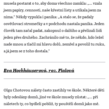
musela postarat o to, aby doma všechno zamkla: „… vzala
jsem papíry, cennosti, naše křestní listy a utíkala jsem za
nima.“ Někdy vypukla i panika: „A stalo se, že padaly
osvětlovací stromečky a v podchodu nastala panika. Jeden
člověk tam začal padat, zakopnul o dalšího a přelízali lidi
jeden přes druhého. Zachránilo mě to, že někdo, kdo ležel
nade mnou a tlačil mi hlavu dolů, zemřel a povolil tu ruku,
a já jsem se z toho dostala.“
Eva Hochhäuserová, roz. Fialová
Olgu Chotovou nálety často zastihly ve škole. Některé děti
byly odeslány domů, jiné ve škole musely zůstat: „… při
náletech ty, co bydleli poblíž, ty pouštěli domů jako mě.