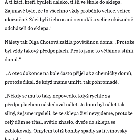
A ti žáci, kteří bydleli daleko, ti šli ve škole do sklepa.
Zajímavé bylo, že to všechno vždy proběhlo velice, velice
ukázněně. Žáci byli ticho a ani nemukli a velice ukázněně
odcházeli do sklepa.“
Nálety tak Olga Chotová zažila povětšinou doma: „Protože
byl vždy takový předpoplach. Proto jsme to většinou stihli
domů.“
„A otec dokonce na kole často přijel až z chemičky domů,
protože říkal, že když máme umřít, tak pohromadě.“
„Někdy se mu to taky nepovedlo, když rychle za
předpoplachem následoval nálet. Jednou byl nálet tak
silný, že jsme mysleli, že ze sklepa živí nevyjdeme, protože
celý dům se třásl, světlo zhaslo, dveře do sklepa se
zablokovaly. Omylem totiž bomby spadly za litvínovský
kostel.“