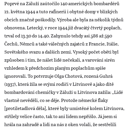
Poprvé na Záluží zaútočilo 140 amerických bombardérů
12. května 1944 a tuto rafinerii i obytné domy v blízkých
obcích značně poškodily. Výroba ale byla za několik týdnů
obnovena. Letecký, v roce 1944 již dvacátý čtvrtý poplach,
trval od 13.30 do 14.40. Zahynulo tehdy asi 586 až 590
Čechů, Němců a také válečných zajatců z Francie, Itálie,
Sovětského svazu a dalších zemí. Vysoký počet obětí byl
způsoben i tím, že nálet lidé nečekali, a varování sirén
vzhledem k předchozím planým poplachům spíše
ignorovali. To potvrzuje Olga Chotová, rozená Guhrá
(1937), která žila se svými rodiči v Litvínově a jako dítě
bombardování chemičky v Záluží u Litvínova zažila: „Lidé
vlastně nevěděli, co se děje. Protože německé flaky
[protiletadlová děla], které byly umístěné kolem Litvínova,
střílely velice často, tak to ani lidem nepřišlo. Já jsem si
hrála na zahradě a lidi na nás z oken volali, že sestřelili