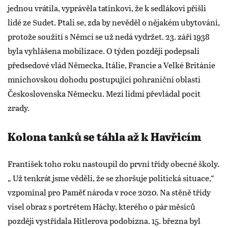
jednou vrátila, vyprávěla tatínkovi, že k sedlákovi přišli
lidé ze Sudet. Ptali se, zda by nevěděl o nějakém ubytování,
protože soužití s Němci se už nedá vydržet. 23. září 1938
byla vyhlášena mobilizace. O týden později podepsali
předsedové vlád Německa, Itálie, Francie a Velké Británie
mnichovskou dohodu postupující pohraniční oblasti
Československa Německu. Mezi lidmi převládal pocit
zrady.
Kolona tanků se táhla až k Havřicím
František toho roku nastoupil do první třídy obecné školy.
„ Už tenkrát jsme věděli, že se zhoršuje politická situace,“
vzpomínal pro Paměť národa v roce 2020. Na stěně třídy
visel obraz s portrétem Háchy, kterého o pár měsíců
později vystřídala Hitlerova podobizna. 15. března byl