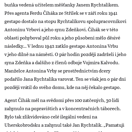
buňka vedená učitelem měšťanky Janem Rychtalíkem.
Přes agenta Ferdu Čiháka ze Střílek se v září roku 1941
gestapo dostalo na stopu Rychtalíkovu spolupracovníkovi
Antonínu Vrbovi a jeho synu Zdeňkovi. Čihák se v této
oblasti pohyboval půl roku a jeho působení mělo děsivé
následky... V lednu 1942 zatklo gestapo Antonína Vrbu
v jeho dílně na náměstí. O pár hodin později zadrželi i jeho
syna Zdeňka a dalšího z členů odboje Vojmíra Kalvodu.
Manželce Antonína Vrby se prostřednictvím dcery
podařilo Jana Rychtalíka varovat. Ten se však jen o pár dní
později vrátil do svého domu, kde na něj čekalo gestapo.
Agent Čihák měl na svědomí přes 100 zatčených, 30 lidí
zahynulo na popravištích a v koncentračních táborech.
Bylo tak zlikvidováno celé ilegální vedení na
Uherskobrodsku a zahynul také Jan Rychtalík. „Pamatuji