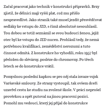
Začal pracovat jako technik v konstrukci přípravků. Brzy
zjistil, že dělníci mají vyšší plat, což mu přišlo
nespravedlivé. Jako straník také musel jezdit přesvědčovat
sedláky ke vstupu do JZD, s čímž absolutně nesouhlasil.
Tou dobou se totiž seznámil se svou budoucí ženou, jejíž
otec byl ke vstupu do JZD nucen. Prohlásil tedy, že nemá
potřebnou kvalifikaci, zemědělství nerozumí a tuto
činnost odmítá. Z konstrukce ho vyhodili, roku 1957 byl
přeložen do slévárny, posléze do chromovny. Po třech
letech se do konstrukce vrátil.
Pomyslnou poslední kapkou se pro něj stala invaze vojsk
Varšavské smlouvy. Ze strany vystoupil, tak ovšem dceři
uzavřel cestu ke studiu na zvolené škole. V práci neprošel
prověrkou a opět putoval na jinou pracovní pozici.
Pomohl mu vedoucí, který jej přijal do konstrukce