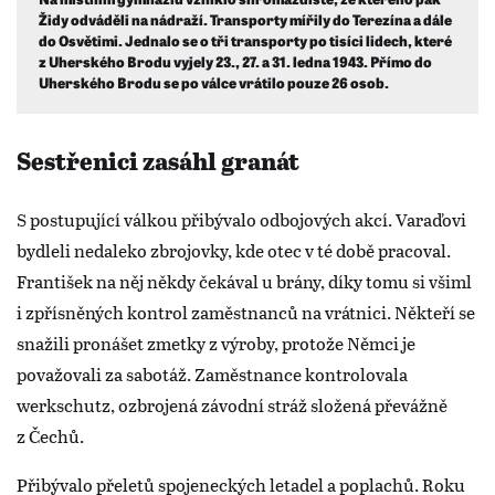
Židy odváděli na nádraží. Transporty mířily do Terezína a dále
do Osvětimi. Jednalo se o tři transporty po tisíci lidech, které
z Uherského Brodu vyjely 23., 27. a 31. ledna 1943. Přímo do
Uherského Brodu se po válce vrátilo pouze 26 osob.
Sestřenici zasáhl granát
S postupující válkou přibývalo odbojových akcí. Varaďovi
bydleli nedaleko zbrojovky, kde otec v té době pracoval.
František na něj někdy čekával u brány, díky tomu si všiml
i zpřísněných kontrol zaměstnanců na vrátnici. Někteří se
snažili pronášet zmetky z výroby, protože Němci je
považovali za sabotáž. Zaměstnance kontrolovala
werkschutz, ozbrojená závodní stráž složená převážně
z Čechů.
Přibývalo přeletů spojeneckých letadel a poplachů. Roku