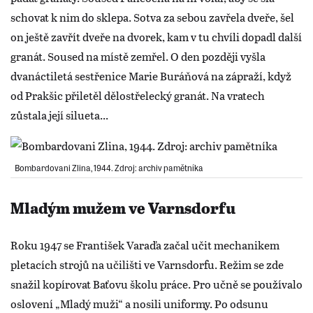
schovat k nim do sklepa. Sotva za sebou zavřela dveře, šel
on ještě zavřít dveře na dvorek, kam v tu chvíli dopadl další
granát. Soused na místě zemřel. O den později vyšla
dvanáctiletá sestřenice Marie Buráňová na zápraží, když
od Prakšic přiletěl dělostřelecký granát. Na vratech
zůstala její silueta...
Bombardovani Zlina, 1944. Zdroj: archiv pamětníka
Mladým mužem ve Varnsdorfu
Roku 1947 se František Varaďa začal učit mechanikem
pletacích strojů na učilišti ve Varnsdorfu. Režim se zde
snažil kopírovat Baťovu školu práce. Pro učně se používalo
oslovení „Mladý muži“ a nosili uniformy. Po odsunu