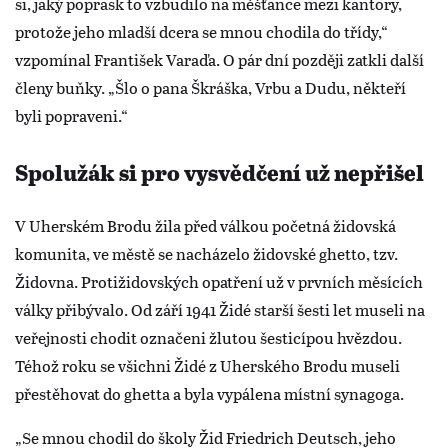
si, jaký poprask to vzbudilo na měšťance mezi kantory,
protože jeho mladší dcera se mnou chodila do třídy,“
vzpomínal František Varaďa. O pár dní později zatkli další
členy buňky. „Šlo o pana Škráška, Vrbu a Dudu, někteří
byli popraveni.“
Spolužák si pro vysvědčení už nepřišel
V Uherském Brodu žila před válkou početná židovská
komunita, ve městě se nacházelo židovské ghetto, tzv.
Židovna. Protižidovských opatření už v prvních měsících
války přibývalo. Od září 1941 Židé starší šesti let museli na
veřejnosti chodit označeni žlutou šesticípou hvězdou.
Téhož roku se všichni Židé z Uherského Brodu museli
přestěhovat do ghetta a byla vypálena místní synagoga.
„Se mnou chodil do školy Žid Friedrich Deutsch, jeho