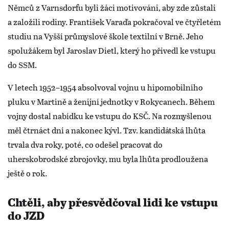
Němců z Varnsdorfu byli žáci motivováni, aby zde zůstali
a založili rodiny. František Varaďa pokračoval ve čtyřletém
studiu na Vyšší průmyslové škole textilní v Brně. Jeho
spolužákem byl Jaroslav Dietl, který ho přivedl ke vstupu
do SSM.
V letech 1952–1954 absolvoval vojnu u hipomobilního
pluku v Martině a ženijní jednotky v Rokycanech. Během
vojny dostal nabídku ke vstupu do KSČ. Na rozmyšlenou
měl čtrnáct dní a nakonec kývl. Tzv. kandidátská lhůta
trvala dva roky, poté, co odešel pracovat do
uherskobrodské zbrojovky, mu byla lhůta prodloužena
ještě o rok.
Chtěli, aby přesvědčoval lidi ke vstupu
do JZD