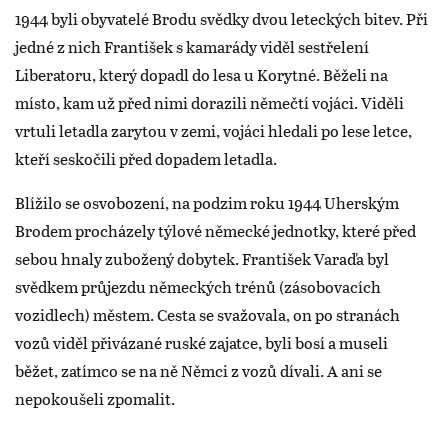
1944 byli obyvatelé Brodu svědky dvou leteckých bitev. Při
jedné z nich František s kamarády viděl sestřelení
Liberatoru, který dopadl do lesa u Korytné. Běželi na
místo, kam už před nimi dorazili němečtí vojáci. Viděli
vrtuli letadla zarytou v zemi, vojáci hledali po lese letce,
kteří seskočili před dopadem letadla.
Blížilo se osvobození, na podzim roku 1944 Uherským
Brodem procházely týlové německé jednotky, které před
sebou hnaly zubožený dobytek. František Varaďa byl
svědkem průjezdu německých trénů (zásobovacích
vozidlech) městem. Cesta se svažovala, on po stranách
vozů viděl přivázané ruské zajatce, byli bosí a museli
běžet, zatímco se na ně Němci z vozů dívali. A ani se
nepokoušeli zpomalit.