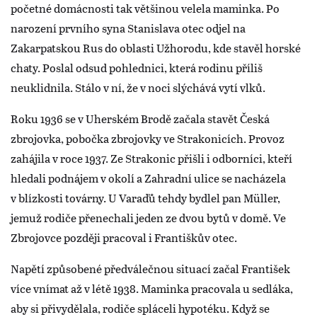
početné domácnosti tak většinou velela maminka. Po
narození prvního syna Stanislava otec odjel na
Zakarpatskou Rus do oblasti Užhorodu, kde stavěl horské
chaty. Poslal odsud pohlednici, která rodinu příliš
neuklidnila. Stálo v ní, že v noci slýchává vytí vlků.
Roku 1936 se v Uherském Brodě začala stavět Česká
zbrojovka, pobočka zbrojovky ve Strakonicích. Provoz
zahájila v roce 1937. Ze Strakonic přišli i odborníci, kteří
hledali podnájem v okolí a Zahradní ulice se nacházela
v blízkosti továrny. U Varaďů tehdy bydlel pan Müller,
jemuž rodiče přenechali jeden ze dvou bytů v domě. Ve
Zbrojovce později pracoval i Františkův otec.
Napětí způsobené předválečnou situací začal František
více vnímat až v létě 1938. Maminka pracovala u sedláka,
aby si přivydělala, rodiče spláceli hypotéku. Když se