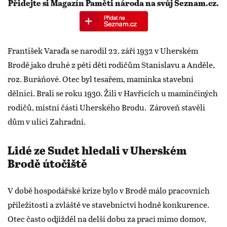
Přidejte si Magazín Paměti národa na svůj Seznam.cz.
František Varaďa se narodil 22. září 1932 v Uherském
Brodě jako druhé z pěti dětí rodičům Stanislavu a Anděle,
roz. Buráňové. Otec byl tesařem, maminka stavební
dělnicí. Brali se roku 1930. Žili v Havřicích u maminčiných
rodičů, místní části Uherského Brodu. Zároveň stavěli
dům v ulici Zahradní.
Lidé ze Sudet hledali v Uherském
Brodě útočiště
V době hospodářské krize bylo v Brodě málo pracovních
příležitostí a zvláště ve stavebnictví hodně konkurence.
Otec často odjížděl na delší dobu za prací mimo domov,