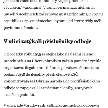
jsme tam viděli děla, minomety, vojáci procházeli
výcvikem,“ vzpomínal. V rámci germanizačních snah
museli v učebnicích začerňovat místa připomínající první
republiku a zpívat německou hymnu, od čtvrté třídy měli
povinnou němčinu.
V ulici zatýkali příslušníky odboje
Od počátku roku 1939 se stejně jako na území celého
protektorátu na Uherskobrodsku začalo poměrně rychle
organizovat ilegální hnutí. Ihned po zákazu činnosti na
podzim 1938 do ilegality přešli členové KSČ,
koncentrovala se i Obrana národa a do protifašistického
odboje se zapojovali i zaměstnanci dráhy, zbrojovek
a dalších podniků.
V ulici, kde Varaďovi žili, sídlila komunistická odbojová