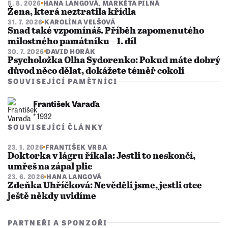
5. 8. 2026
HANA LANGOVÁ
,
MARKÉTA PILNÁ
Žena, která neztratila křídla
31. 7. 2026
KAROLÍNA VELŠOVÁ
Snad také vzpomínáš. Příběh zapomenutého
milostného památníku – I. díl
30. 7. 2026
DAVID HORÁK
Psycholožka Olha Sydorenko: Pokud máte dobrý
důvod něco dělat, dokážete téměř cokoli
SOUVISEJÍCÍ PAMĚTNÍCI
František Varaďa
* 1932
SOUVISEJÍCÍ ČLÁNKY
23. 1. 2026
FRANTIŠEK VRBA
Doktorka v lágru říkala: Jestli to neskončí,
umřeš na zápal plic
23. 6. 2026
HANA LANGOVÁ
Zdeňka Uhříčková: Nevěděli jsme, jestli otce
ještě někdy uvidíme
PARTNEŘI A SPONZOŘI