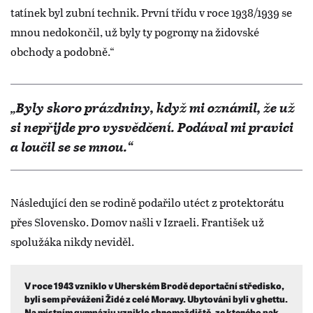
tatínek byl zubní technik. První třídu v roce 1938/1939 se
mnou nedokončil, už byly ty pogromy na židovské
obchody a podobně.“
„Byly skoro prázdniny, když mi oznámil, že už
si nepřijde pro vysvědčení. Podával mi pravici
a loučil se se mnou.“
Následující den se rodině podařilo utéct z protektorátu
přes Slovensko. Domov našli v Izraeli. František už
spolužáka nikdy neviděl.
V roce 1943 vzniklo v Uherském Brodě deportační středisko,
byli sem převáženi Židé z celé Moravy. Ubytováni byli v ghettu.
Na místním gymnáziu vzniklo shromaždiště, ze kterého pak