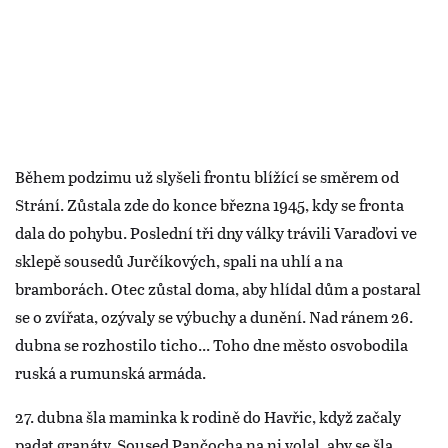
Během podzimu už slyšeli frontu blížící se směrem od
Strání. Zůstala zde do konce března 1945, kdy se fronta
dala do pohybu. Poslední tři dny války trávili Varaďovi ve
sklepě sousedů Jurčíkových, spali na uhlí a na
bramborách. Otec zůstal doma, aby hlídal dům a postaral
se o zvířata, ozývaly se výbuchy a dunění. Nad ránem 26.
dubna se rozhostilo ticho... Toho dne město osvobodila
ruská a rumunská armáda.
27. dubna šla maminka k rodině do Havřic, když začaly
padat granáty. Soused Pančocha na ni volal, aby se šla