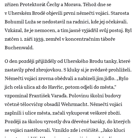
zřízen Protektorát Čechy a Morava. Téhož dne se
v Uherském Brodě objevili první němečtí vojáci. Starosta
Bohumil Luža se nedostavil na radnici, kde jej očekávali.
Vzkázal, že je nemocen, a tím jasně vyjádřil svůj postoj. Byl
zatčen 1. září 1939, zemřel v koncentračním táboře
Buchenwald.
O den později přijížděly od Uherského Brodu tanky, které
zastavily před zbrojovkou. S kluky si je zvědavě prohlíželi.
Němečtí vojáci zrovna obědvali a nabízeli jim jídlo. „Bylo
jich celá ulica až do Havřic, potom odjeli do města,“
vzpomínal František Varaďa. Polovinu školní budovy
včetně tělocvičny obsadil Wehrmacht. Němečtí vojáci
zaplnili i ulice města, začali vykupovat veškeré zboží.
Později za školou vyrostly dva dřevěné baráky, do kterých
se vojáci nastěhovali. Vzniklo zde i cvičiště. „Jako kluci