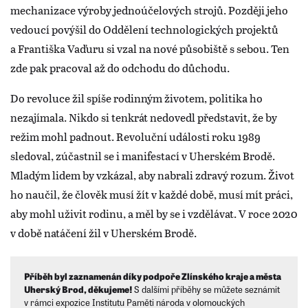
mechanizace výroby jednoúčelových strojů. Později jeho
vedoucí povýšil do Oddělení technologických projektů
a Františka Vaďuru si vzal na nové působiště s sebou. Ten
zde pak pracoval až do odchodu do důchodu.
Do revoluce žil spíše rodinným životem, politika ho
nezajímala. Nikdo si tenkrát nedovedl představit, že by
režim mohl padnout. Revoluční události roku 1989
sledoval, zúčastnil se i manifestací v Uherském Brodě.
Mladým lidem by vzkázal, aby nabrali zdravý rozum. Život
ho naučil, že člověk musí žít v každé době, musí mít práci,
aby mohl uživit rodinu, a měl by se i vzdělávat. V roce 2020
v době natáčení žil v Uherském Brodě.
Příběh byl zaznamenán díky podpoře Zlínského kraje a města
Uherský Brod, děkujeme!
S dalšími příběhy se můžete seznámit
v rámci expozice Institutu Paměti národa v olomouckých