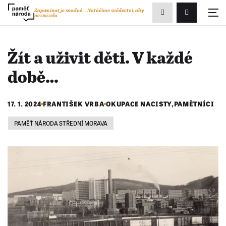
Zobrazit
Zapomínat je snadné...
Natáčíme svědectví, aby
nezmizela
Přihlášení/R
vyhledávání
Žít a uživit děti. V každé
době…
17. 1. 2024
FRANTIŠEK VRBA
OKUPACE NACISTY
,
PAMĚTNÍCI
PAMĚŤ NÁRODA STŘEDNÍ MORAVA