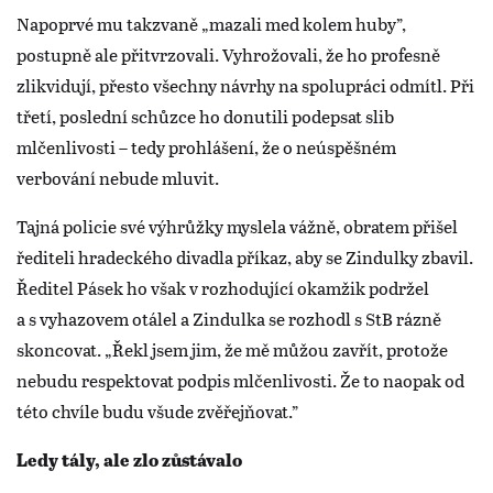
Napoprvé mu takzvaně „mazali med kolem huby”,
postupně ale přitvrzovali. Vyhrožovali, že ho profesně
zlikvidují, přesto všechny návrhy na spolupráci odmítl. Při
třetí, poslední schůzce ho donutili podepsat slib
mlčenlivosti – tedy prohlášení, že o neúspěšném
verbování nebude mluvit.
Tajná policie své výhrůžky myslela vážně, obratem přišel
řediteli hradeckého divadla příkaz, aby se Zindulky zbavil.
Ředitel Pásek ho však v rozhodující okamžik podržel
a s vyhazovem otálel a Zindulka se rozhodl s StB rázně
skoncovat. „Řekl jsem jim, že mě můžou zavřít, protože
nebudu respektovat podpis mlčenlivosti. Že to naopak od
této chvíle budu všude zvěřejňovat.”
Ledy tály, ale zlo zůstávalo