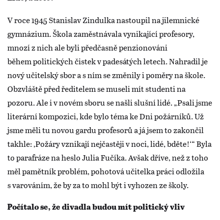
V roce 1945 Stanislav Zindulka nastoupil na jilemnické
gymnázium. Škola zaměstnávala vynikající profesory,
mnozí z nich ale byli předčasně penzionováni
během politických čistek v padesátých letech. Nahradil je
nový učitelský sbor a s ním se změnily i poměry na škole.
Obzvláště před ředitelem se museli mít studenti na
pozoru. Ale i v novém sboru se našli slušní lidé. „Psali jsme
literární kompozici, kde bylo téma ke Dni požárníků. Už
jsme měli tu novou gardu profesorů a já jsem to zakončil
takhle: ‚Požáry vznikají nejčastěji v noci, lidé, bděte!‘“ Byla
to parafráze na heslo Julia Fučíka. Avšak dříve, než z toho
měl pamětník problém, pohotová učitelka práci odložila
s varováním, že by za to mohl být i vyhozen ze školy.
Počítalo se, že divadla budou mít politický vliv