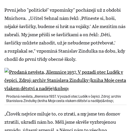
První jeho "politické" vzpomínky" pocházejí už z období
Mnichova. „Učitel Sehnal nám řekl: ‚Přineste si, hoši,
nějaké šavličky, budeme si hrát na vojáky.‘ Ale mezitím nás
zabrali. My jsme přišli se šavličkami a on řekl: ‚Děti,
šavličky můžete zahodit, už je nebudeme potřebovat,‘
a rozplakal se,“ vzpomíná Stanislav Zindulka na dobu, kdy
chodil do první třídy obecné školy.
Prodaná nevěsta, Jilemnice 1937. V pozadí otec Luděk v čepici. Zdroj: archiv
Stanislava Zindulky (kniha Moje cesta vlakem dětství a naděje)&nbsp;
„Člověk nejvíce miluje to, co ztratí, a my jsme ten domov
ztratili, ukradli nám ho. Měli jsme skvěle vyzbrojenou
armádu, úžasný arzenál, a Němci nám to všechno