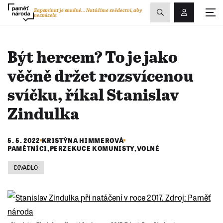
Zobrazit
Zapomínat je snadné...
Natáčíme svědectví, aby
nezmizela
Přihlášení/R
vyhledávání
Být hercem? To je jako
věčně držet rozsvícenou
svíčku, říkal Stanislav
Zindulka
5. 5. 2022
KRISTÝNA HIMMEROVÁ
PAMĚTNÍCI
,
PERZEKUCE KOMUNISTY
,
VOLNÉ
DIVADLO