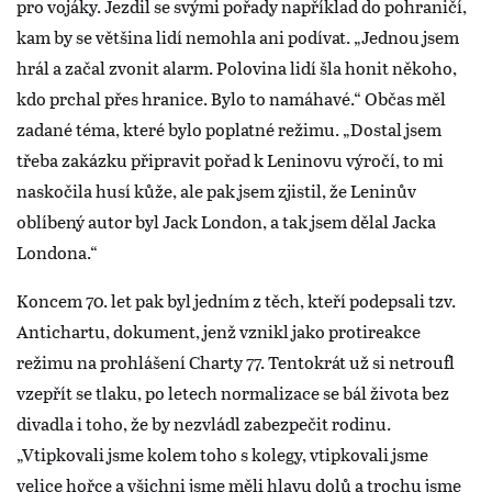
pro vojáky. Jezdil se svými pořady například do pohraničí,
kam by se většina lidí nemohla ani podívat. „Jednou jsem
hrál a začal zvonit alarm. Polovina lidí šla honit někoho,
kdo prchal přes hranice. Bylo to namáhavé.“ Občas měl
zadané téma, které bylo poplatné režimu. „Dostal jsem
třeba zakázku připravit pořad k Leninovu výročí, to mi
naskočila husí kůže, ale pak jsem zjistil, že Leninův
oblíbený autor byl Jack London, a tak jsem dělal Jacka
Londona.“
Koncem 70. let pak byl jedním z těch, kteří podepsali tzv.
Antichartu, dokument, jenž vznikl jako protireakce
režimu na prohlášení Charty 77. Tentokrát už si netroufl
vzepřít se tlaku, po letech normalizace se bál života bez
divadla i toho, že by nezvládl zabezpečit rodinu.
„Vtipkovali jsme kolem toho s kolegy, vtipkovali jsme
velice hořce a všichni jsme měli hlavu dolů a trochu jsme