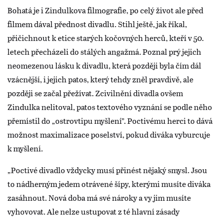
Bohatá je i Zindulkova filmografie, po celý život ale před
filmem dával přednost divadlu. Stihl ještě, jak říkal,
přičichnout k etice starých kočovných herců, kteří v 50.
letech přecházeli do stálých angažmá. Poznal prý jejich
neomezenou lásku k divadlu, která později byla čím dál
vzácnější, i jejich patos, který tehdy zněl pravdivě, ale
později se začal přežívat. Zcivilnění divadla ovšem
Zindulka nelitoval, patos textového vyznání se podle něho
přemístil do „ostrovtipu myšlení”. Poctivému herci to dává
možnost maximalizace poselství, pokud diváka vyburcuje
k myšlení.
„Poctivé divadlo vždycky musí přinést nějaký smysl. Jsou
to nádherným jedem otrávené šípy, kterými musíte diváka
zasáhnout. Nová doba má své nároky a vy jim musíte
vyhovovat. Ale nelze ustupovat z té hlavní zásady