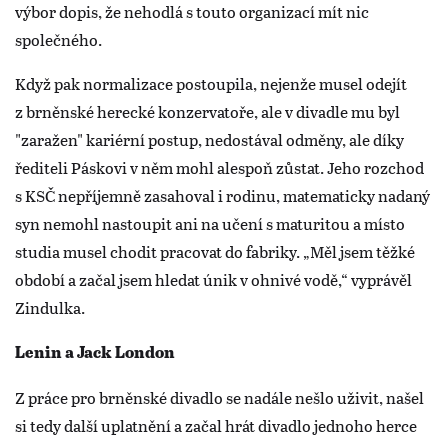
výbor dopis, že nehodlá s touto organizací mít nic
společného.
Když pak normalizace postoupila, nejenže musel odejít
z brněnské herecké konzervatoře, ale v divadle mu byl
"zaražen" kariérní postup, nedostával odměny, ale díky
řediteli Páskovi v něm mohl alespoň zůstat. Jeho rozchod
s KSČ nepříjemně zasahoval i rodinu, matematicky nadaný
syn nemohl nastoupit ani na učení s maturitou a místo
studia musel chodit pracovat do fabriky. „Měl jsem těžké
období a začal jsem hledat únik v ohnivé vodě,“ vyprávěl
Zindulka.
Lenin a Jack London
Z práce pro brněnské divadlo se nadále nešlo uživit, našel
si tedy další uplatnění a začal hrát divadlo jednoho herce