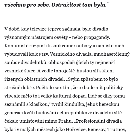
všechno pro sebe. Ostražitost tam byla.”
V době, kdy televize teprve začínala, bylo divadlo
významným nástrojem osvěty – nebo propagandy.
Komunisté rozpustili soukromé soubory a namísto nich
vybudovali kolos tzv. Vesnického divadla, mnohasetčlenný
soubor divadelníků, obhospodařujících ty nejmenší
vesnické štace. A vedle toho ještě hustou síť státem
řízených oblastních divadel. „Svým způsobem to bylo
strašně dobře. Počítalo se s tím, že to bude mít politický
vliv, ale mělo to i velký kulturní dopad. Lidé se díky tomu
seznámili s klasikou,” tvrdil Zindulka, jehož hereckou
generaci kvůli budování celorepublikové divadelní sítě
čekalo umisťování mimo Prahu. „Profesionální divadla
byla i v malých městech jako Hořovice, Benešov, Trutnov,