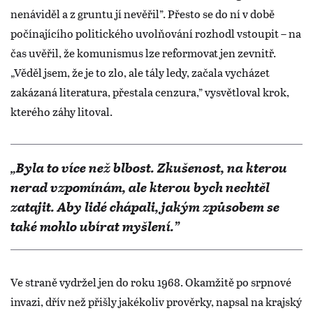
nenáviděl a z gruntu jí nevěřil”. Přesto se do ní v době
počínajícího politického uvolňování rozhodl vstoupit – na
čas uvěřil, že komunismus lze reformovat jen zevnitř.
„Věděl jsem, že je to zlo, ale tály ledy, začala vycházet
zakázaná literatura, přestala cenzura,” vysvětloval krok,
kterého záhy litoval.
„Byla to více než blbost. Zkušenost, na kterou
nerad vzpomínám, ale kterou bych nechtěl
zatajit. Aby lidé chápali, jakým způsobem se
také mohlo ubírat myšlení.”
Ve straně vydržel jen do roku 1968. Okamžitě po srpnové
invazi, dřív než přišly jakékoliv prověrky, napsal na krajský