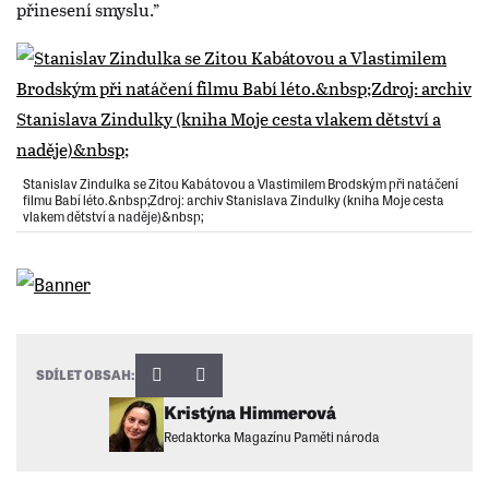
přinesení smyslu.”
Stanislav Zindulka se Zitou Kabátovou a Vlastimilem Brodským při natáčení
filmu Babí léto.&nbsp;Zdroj: archiv Stanislava Zindulky (kniha Moje cesta
vlakem dětství a naděje)&nbsp;
SDÍLET OBSAH:
Kristýna Himmerová
Redaktorka Magazínu Paměti národa