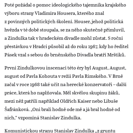
Poté požádal o pomoc ideologického tajemníka krajského
výboru strany Vladimíra Housera, kterého znal
z povinných politických školení. Houser, jehož politická
hvězda v té době stoupala, se za něho skutečně přimluvil,
a Zindulka tak v hradeckém divadle mohl zůstat. S roční
přestávkou v Hradci působil až do roku 1967, kdy ho ředitel
Pásek vzal s sebou do brněnského Divadla bratří Mrštíků.
První Zindulkovou inscenací této éry byl August, August,
august od Pavla Kohouta v režii Pavla Rimského. V Brně
začal v roce 1968 také učit na herecké konzervatoři – další
práce, která ho naplňovala. Měl skvělou skupinu žáků,
mezi něž patřili například Oldřich Kaiser nebo Libuše
Šafránková. „Oni brali hodně ode mě a já bral hodně od
nich,“ vzpomíná Stanislav Zindulka.
Komunistickou stranu Stanislav Zindulka „z gruntu