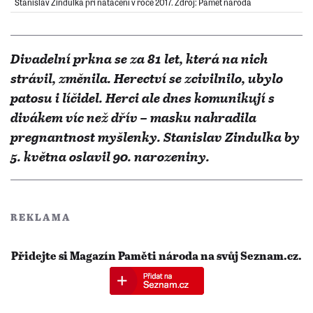
Stanislav Zindulka při natáčení v roce 2017. Zdroj: Paměť národa
Divadelní prkna se za 81 let, která na nich
strávil, změnila. Herectví se zcivilnilo, ubylo
patosu i líčidel. Herci ale dnes komunikují s
divákem víc než dřív – masku nahradila
pregnantnost myšlenky. Stanislav Zindulka by
5. května oslavil 90. narozeniny.
REKLAMA
Přidejte si Magazín Paměti národa na svůj Seznam.cz.