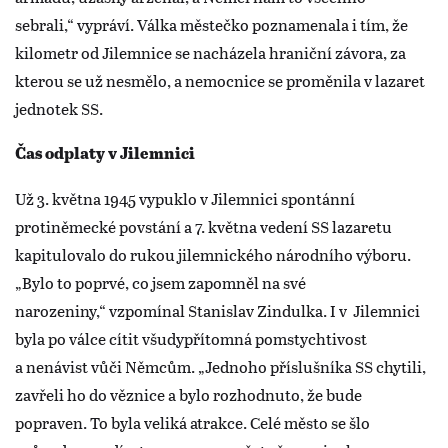
sebrali,“ vypráví. Válka městečko poznamenala i tím, že
kilometr od Jilemnice se nacházela hraniční závora, za
kterou se už nesmělo, a nemocnice se proměnila v lazaret
jednotek SS.
Čas odplaty v Jilemnici
Už 3. května 1945 vypuklo v Jilemnici spontánní
protiněmecké povstání a 7. května vedení SS lazaretu
kapitulovalo do rukou jilemnického národního výboru.
„Bylo to poprvé, co jsem zapomněl na své
narozeniny,“ vzpomínal Stanislav Zindulka. I v Jilemnici
byla po válce cítit všudypřítomná pomstychtivost
a nenávist vůči Němcům. „Jednoho příslušníka SS chytili,
zavřeli ho do věznice a bylo rozhodnuto, že bude
popraven. To byla veliká atrakce. Celé město se šlo