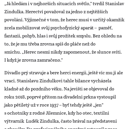
„Já hledám i v nejhorších situacích světlo,” tvrdil Stanislav
Zindulka. Herectví považoval za jedno z nejtěžších
povolání. Výjimečné v tom, že herec musí v určitý okamžik
zcela mobilizovat svůj psychofyzický aparát – paměť,
fantazii, pohyb, hlas i svůj prožitek smyslu. Bez ohledu na
to, že je mu třeba zrovna spíš do pláče než do
smíchu. „Herec nesmí nikdy zapomenout, že slunce svítí.
I když je zrovna zamračeno.”
Divadlo prý stravuje a bere herci energii, ještě víc mu jí ale
vrací. Stanislavu Zindulkovi tahle bilance vycházela
kladně až do pozdního věku. Na jevišti se objevoval do
roku 2018, poprvé přitom na divadelní prkna vystoupil
jako pětiletý už v roce 1937 – byť tehdy ještě „jen”
s ochotníky z rodné Jilemnice, kdy ho otec, textilní
výtvarník Luděk Zindulka, často brával na představení
a zkoušky. Do profesionálního angažmá vstoupil v roce