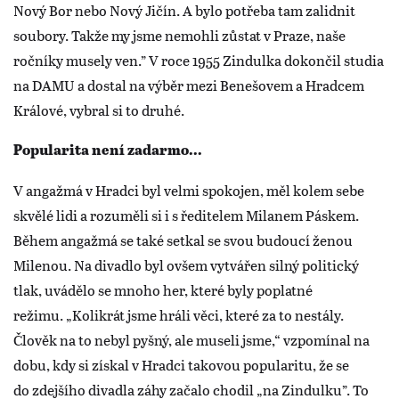
Nový Bor nebo Nový Jičín. A bylo potřeba tam zalidnit
soubory. Takže my jsme nemohli zůstat v Praze, naše
ročníky musely ven.” V roce 1955 Zindulka dokončil studia
na DAMU a dostal na výběr mezi Benešovem a Hradcem
Králové, vybral si to druhé.
Popularita není zadarmo...
V angažmá v Hradci byl velmi spokojen, měl kolem sebe
skvělé lidi a rozuměli si i s ředitelem Milanem Páskem.
Během angažmá se také setkal se svou budoucí ženou
Milenou. Na divadlo byl ovšem vytvářen silný politický
tlak, uvádělo se mnoho her, které byly poplatné
režimu. „Kolikrát jsme hráli věci, které za to nestály.
Člověk na to nebyl pyšný, ale museli jsme,“ vzpomínal na
dobu, kdy si získal v Hradci takovou popularitu, že se
do zdejšího divadla záhy začalo chodil „na Zindulku”. To