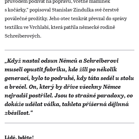
průvodem podívat na popravu, včetně maminek
s kočárky,“ popisoval Stanislav Zindulka své čerstvě
poválečné prožitky. Jeho otec tenkrát převzal do správy
textilku ve Vrchlabí, která patřila německé rodině
Schreiberových.
„Když nastal odsun Němců a Schreiberovi
museli opustit fabriku, kde žili po několik
generací, bylo to podruhé, kdy táta seděl u stolu
a brečel. On, který by dříve všechny Němce
nejradši postřílel. Jsou to strašné paradoxy, co
dokáže udělat válka, tahleta příšerná dějinná
zběsilost.“
Lidé, bděte!