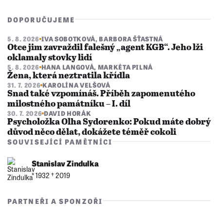
DOPORUČUJEME
5. 8. 2026
IVA SOBOTKOVÁ
,
BARBORA ŠŤASTNÁ
Otce jim zavraždil falešný „agent KGB“. Jeho lži
oklamaly stovky lidí
5. 8. 2026
HANA LANGOVÁ
,
MARKÉTA PILNÁ
Žena, která neztratila křídla
31. 7. 2026
KAROLÍNA VELŠOVÁ
Snad také vzpomínáš. Příběh zapomenutého
milostného památníku – I. díl
30. 7. 2026
DAVID HORÁK
Psycholožka Olha Sydorenko: Pokud máte dobrý
důvod něco dělat, dokážete téměř cokoli
SOUVISEJÍCÍ PAMĚTNÍCI
Stanislav Zindulka
* 1932 †︎ 2019
PARTNEŘI A SPONZOŘI