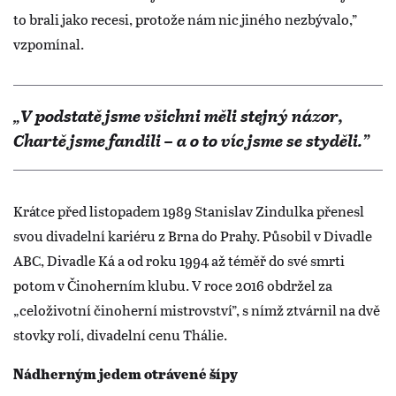
to brali jako recesi, protože nám nic jiného nezbývalo,”
vzpomínal.
„V podstatě jsme všichni měli stejný názor,
Chartě jsme fandili – a o to víc jsme se styděli.”
Krátce před listopadem 1989 Stanislav Zindulka přenesl
svou divadelní kariéru z Brna do Prahy. Působil v Divadle
ABC, Divadle Ká a od roku 1994 až téměř do své smrti
potom v Činoherním klubu. V roce 2016 obdržel za
„celoživotní činoherní mistrovství”, s nímž ztvárnil na dvě
stovky rolí, divadelní cenu Thálie.
Nádherným jedem otrávené šípy