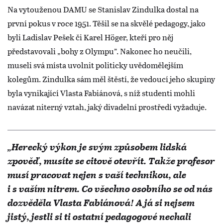
Na vytouženou DAMU se Stanislav Zindulka dostal na
první pokus v roce 1951. Těšil se na skvělé pedagogy, jako
byli Ladislav Pešek či Karel Höger, kteří pro něj
představovali „bohy z Olympu”. Nakonec ho neučili,
museli svá místa uvolnit politicky uvědomělejším
kolegům. Zindulka sám měl štěstí, že vedoucí jeho skupiny
byla vynikající Vlasta Fabiánová, s níž studenti mohli
navázat niterný vztah, jaký divadelní prostředí vyžaduje.
„Herecký výkon je svým způsobem lidská
zpověď, musíte se citově otevřít. Takže profesor
musí pracovat nejen s vaší technikou, ale
i s vaším nitrem. Co všechno osobního se od nás
dozvěděla Vlasta Fabiánová! A já si nejsem
jistý, jestli si ti ostatní pedagogové nechali