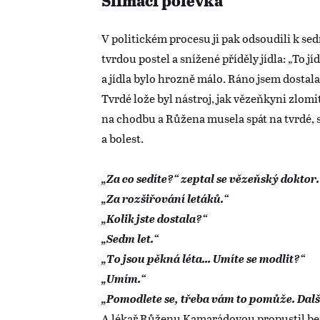
Slimáčí polévka
V politickém procesu ji pak odsoudili k s
tvrdou postel a snížené příděly jídla: „To jí
a jídla bylo hrozně málo. Ráno jsem dostala
Tvrdé lože byl nástroj, jak vězeňkyni zlomi
na chodbu a Růžena musela spát na tvrdé, s
a bolest.
„Za co sedíte?“ zeptal se vězeňský doktor
„Za rozšiřování letáků.“
„Kolik jste dostala?“
„Sedm let.“
„To jsou pěkná léta... Umíte se modlit?“
„Umím.“
„Pomodlete se, třeba vám to pomůže. Dalš
A lékař Růženu Kamarádovou propustil be