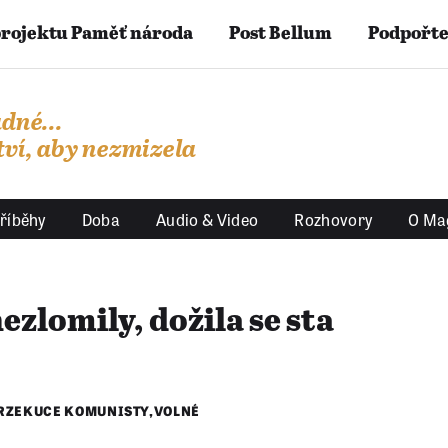
projektu Paměť národa
Post Bellum
Podpořte
dné...
ví, aby nezmizela
říběhy
Doba
Audio & Video
Rozhovory
O Ma
ezlomily, dožila se sta
RZEKUCE KOMUNISTY
,
VOLNÉ