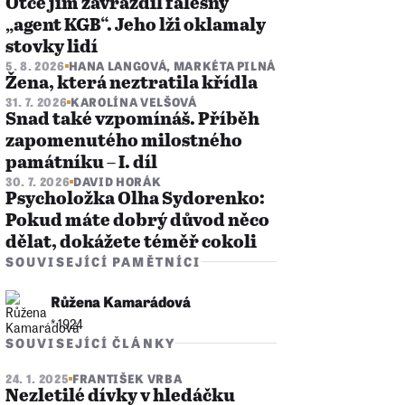
Otce jim zavraždil falešný
„agent KGB“. Jeho lži oklamaly
stovky lidí
5. 8. 2026
HANA LANGOVÁ
,
MARKÉTA PILNÁ
Žena, která neztratila křídla
31. 7. 2026
KAROLÍNA VELŠOVÁ
Snad také vzpomínáš. Příběh
zapomenutého milostného
památníku – I. díl
30. 7. 2026
DAVID HORÁK
Psycholožka Olha Sydorenko:
Pokud máte dobrý důvod něco
dělat, dokážete téměř cokoli
SOUVISEJÍCÍ PAMĚTNÍCI
Růžena Kamarádová
* 1924
SOUVISEJÍCÍ ČLÁNKY
24. 1. 2025
FRANTIŠEK VRBA
Nezletilé dívky v hledáčku