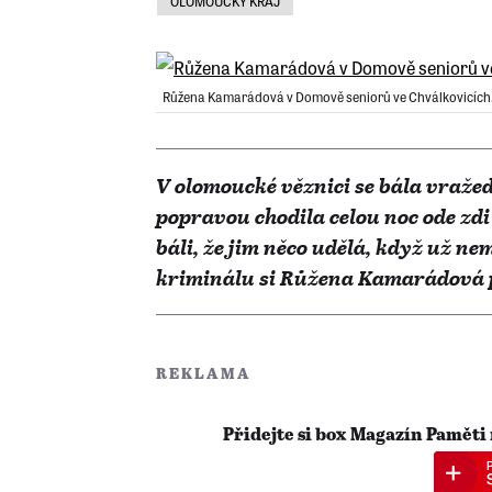
OLOMOUCKÝ KRAJ
Růžena Kamarádová v Domově seniorů ve Chválkovicích.
V olomoucké věznici se bála vraže
popravou chodila celou noc ode zdi 
báli, že jim něco udělá, když už ne
kriminálu si Růžena Kamarádová p
REKLAMA
Přidejte si box Magazín Paměti