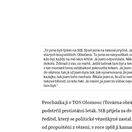
„To jsme byli týden na StB. Spali jsme na takové pryčně. 
starých koupalištích. Oblečená. To jsme se nevysvlíkali, ne
kdo byl, každý na mě něco křičel. Já jsem odpovídala. Něk
dokola. Ždímali z vás, co mohli. Ještě tatínek tam byl a te
v ten moment tomu estébákovi zakroutila krkem. Já jsem 
do věznice, tak já už jsem byla tak, tak vynervovaná, že jse
kazajku, tak jsem toho nechala. Říkala jsem si, že už to n
takové blbosti, co kdo řekl. Já nevím, já jsem to vůbec nepo
tam byli.“
Procházka jí v TOS Olomouc (Továrna obrá
podstrčil protistátní leták. StB přijela za d
ředitel, který se politické vězeňkyně zasta
od propuštění z vězení, v roce 1968 jí ka