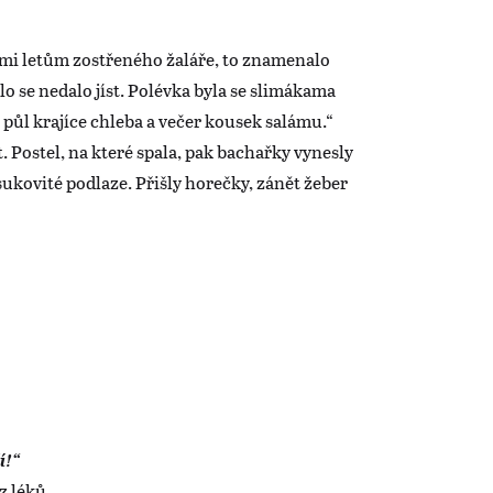
edmi letům zostřeného žaláře, to znamenalo
dlo se nedalo jíst. Polévka byla se slimákama
 půl krajíce chleba a večer kousek salámu.“
t. Postel, na které spala, pak bachařky vynesly
ukovité podlaze. Přišly horečky, zánět žeber
.
í!“
z léků.