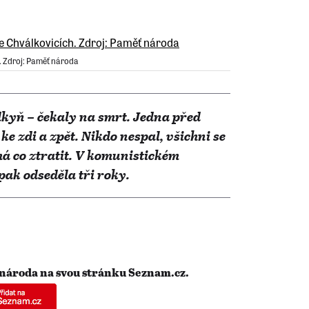
 Zdroj: Paměť národa
dkyň – čekaly na smrt. Jedna před
ke zdi a zpět. Nikdo nespal, všichni se
má co ztratit. V komunistickém
ak odseděla tři roky.
 národa na svou stránku Seznam.cz.