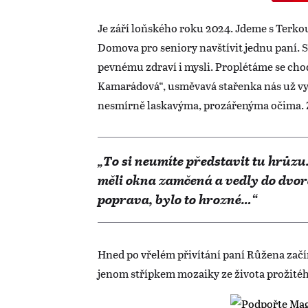
Je září loňského roku 2024. Jdeme s Terko
Domova pro seniory navštívit jednu paní. Sla
pevnému zdraví i mysli. Proplétáme se ch
Kamarádová“, usměvavá stařenka nás už vyhl
nesmírně laskavýma, prozářenýma očima. 
„To si neumíte představit tu hrůz
měli okna zamčená a vedly do dvora
poprava, bylo to hrozné…“
Hned po vřelém přivítání paní Růžena začí
jenom střípkem mozaiky ze života prožitého