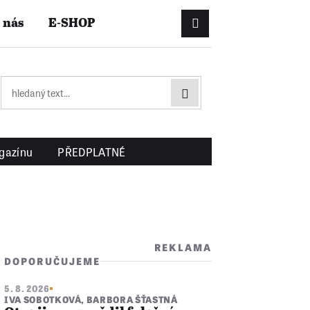
 nás
E-SHOP
Přihlášení/Registrac
gazínu
PŘEDPLATNÉ
REKLAMA
DOPORUČUJEME
5. 8. 2026
IVA SOBOTKOVÁ
,
BARBORA ŠŤASTNÁ