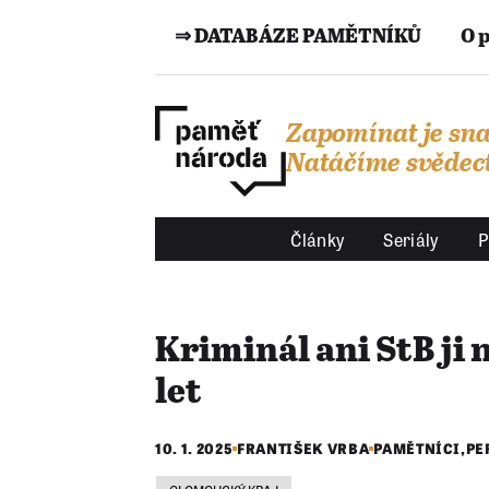
⇒ DATABÁZE PAMĚTNÍKŮ
O 
Zapomínat je sna
Natáčíme svědect
Články
Seriály
P
Kriminál ani StB ji n
let
10. 1. 2025
FRANTIŠEK VRBA
PAMĚTNÍCI
,
PE