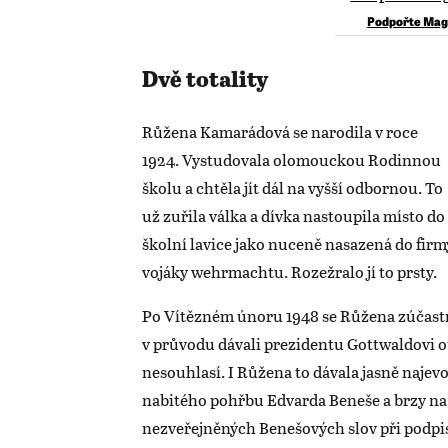
Podpořte Mag
Dvě totality
Růžena Kamarádová se narodila v roce
1924. Vystudovala olomouckou Rodinnou
školu a chtěla jít dál na vyšší odbornou. To
už zuřila válka a dívka nastoupila místo do
školní lavice jako nuceně nasazená do firm
vojáky wehrmachtu. Rozežralo jí to prsty.
Po Vítězném únoru 1948 se Růžena zúčastni
v průvodu dávali prezidentu Gottwaldovi 
nesouhlasí. I Růžena to dávala jasně najev
nabitého pohřbu Edvarda Beneše a brzy na t
nezveřejněných Benešových slov při podp