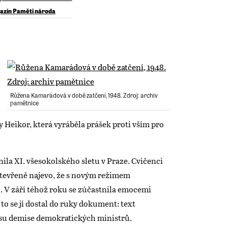
azín Paměti národa
Růžena Kamarádová v době zatčení, 1948. Zdroj: archiv
pamětnice
y Heikor, která vyráběla prášek proti vším pro
la XI. všesokolského sletu v Praze. Cvičenci
otevřeně najevo, že s novým režimem
o. V září téhož roku se zúčastnila emocemi
o se jí dostal do ruky dokument: text
isu demise demokratických ministrů.