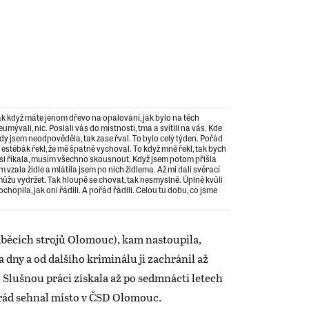
Jak když máte jenom dřevo na opalování, jak bylo na těch
umývali, nic. Poslali vás do místnosti, tma a svítili na vás. Kde
dy jsem neodpověděla, tak zase řval. To bylo celý týden. Pořád
n estébák řekl, že mě špatně vychoval. To když mně řekl, tak bych
si říkala, musím všechno skousnout. Když jsem potom přišla
m vzala židle a mlátila jsem po nich židlema. Až mi dali svěrací
emůžu vydržet. Tak hloupě se chovat, tak nesmyslně. Úplně kvůli
chopila, jak oni řádili. A pořád řádili. Celou tu dobu, co jsme
běcích strojů Olomouc), kam nastoupila,
va dny a od dalšího kriminálu ji zachránil až
l. Slušnou práci získala až po sedmnácti letech
marád sehnal místo v ČSD Olomouc.