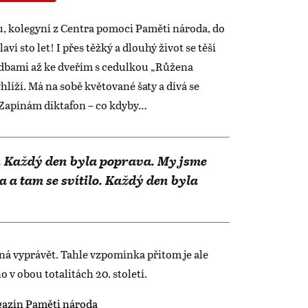
u, kolegyní z Centra pomoci Paměti národa, do
ví sto let! I přes těžký a dlouhý život se těší
odbami až ke dveřím s cedulkou „Růžena
íží. Má na sobě květované šaty a dívá se
Zapínám diktafon – co kdyby…
u. Každý den byla poprava. My jsme
 a tam se svítilo. Každý den byla
ná vyprávět. Tahle vzpomínka přitom je ale
 v obou totalitách 20. století.