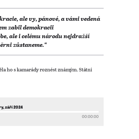
kracie, ale vy, pánové, a vámi vedená
sem zabil demokracii
ebe, ale i celému národu nejdražší
věrni zůstaneme.“
la ho s kamarády roznést známým. Státní
, září 2024
00:00:00