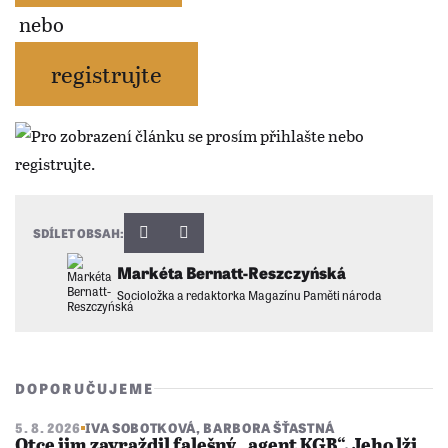
nebo
registrujte
SDÍLET OBSAH:
Markéta Bernatt-Reszczyńská
Socioložka a redaktorka Magazínu Paměti národa
DOPORUČUJEME
5. 8. 2026
IVA SOBOTKOVÁ
,
BARBORA ŠŤASTNÁ
Otce jim zavraždil falešný „agent KGB“. Jeho lži