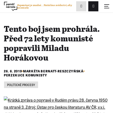
Zobrazit
Zapomínat je snadné...
Natáčíme svědectví, aby
nezmizela
Přihlášení/R
vyhledávání
Tento boj jsem prohrála.
Před 72 lety komunisté
popravili Miladu
Horákovou
26. 6. 2019
MARKÉTA BERNATT-RESZCZYŃSKÁ
PERZEKUCE KOMUNISTY
POLITICKÉ PROCESY