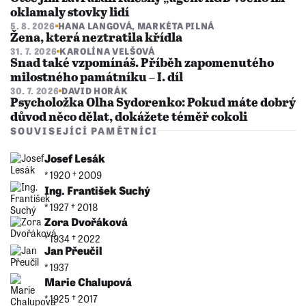
oklamaly stovky lidí
5. 8. 2026
HANA LANGOVÁ
,
MARKÉTA PILNÁ
Žena, která neztratila křídla
31. 7. 2026
KAROLÍNA VELŠOVÁ
Snad také vzpomínáš. Příběh zapomenutého
milostného památníku – I. díl
30. 7. 2026
DAVID HORÁK
Psycholožka Olha Sydorenko: Pokud máte dobrý
důvod něco dělat, dokážete téměř cokoli
SOUVISEJÍCÍ PAMĚTNÍCI
Josef Lesák
* 1920 †︎ 2009
Ing. František Suchý
* 1927 †︎ 2018
Zora Dvořáková
* 1934 †︎ 2022
Jan Přeučil
* 1937
Marie Chalupová
* 1925 †︎ 2017