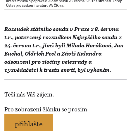
Krátká zpráva o popravě v Rudém právu 28. června 1950 na straně 3. Zdroj:
Ústav pro českou literaturu AV ČR, v.v.i.
Rozsudek státního soudu v Praze z 8. června
t.r., potvrzený rozsudkem Nejvyššího soudu z
24. června t.r., jímž byli Milada Horáková, Jan
Buchal, Oldřich Pecl a Záviš Kalandra
odsouzeni pro zločiny velezrady a
vyzvědačství k trestu smrti, byl vykonán.
Těší nás Váš zájem.
Pro zobrazení článku se prosím
přihlašte