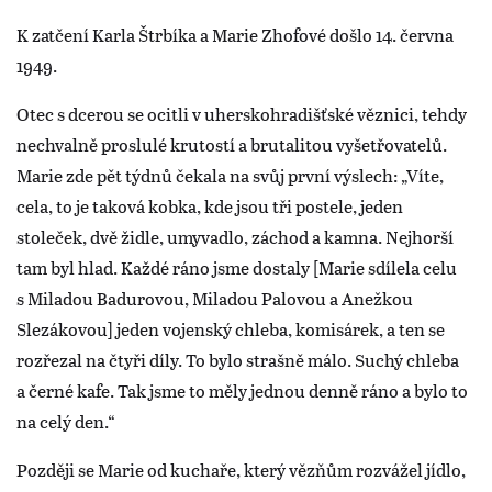
K zatčení Karla Štrbíka a Marie Zhofové došlo 14. června
1949.
Otec s dcerou se ocitli v uherskohradišťské věznici, tehdy
nechvalně proslulé krutostí a brutalitou vyšetřovatelů.
Marie zde pět týdnů čekala na svůj první výslech: „Víte,
cela, to je taková kobka, kde jsou tři postele, jeden
stoleček, dvě židle, umyvadlo, záchod a kamna. Nejhorší
tam byl hlad. Každé ráno jsme dostaly [Marie sdílela celu
s Miladou Badurovou, Miladou Palovou a Anežkou
Slezákovou] jeden vojenský chleba, komisárek, a ten se
rozřezal na čtyři díly. To bylo strašně málo. Suchý chleba
a černé kafe. Tak jsme to měly jednou denně ráno a bylo to
na celý den.“
Později se Marie od kuchaře, který vězňům rozvážel jídlo,