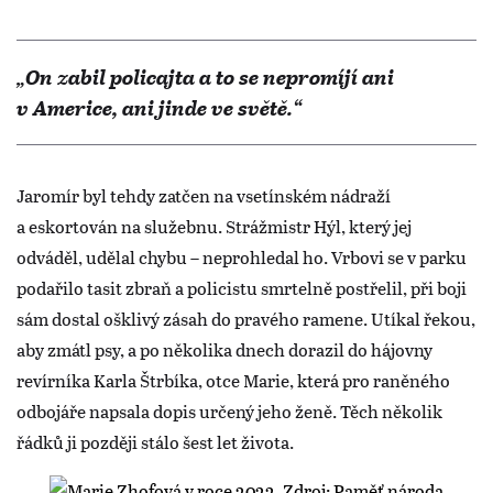
„On zabil policajta a to se nepromíjí ani
v Americe, ani jinde ve světě.“
Jaromír byl tehdy zatčen na vsetínském nádraží
a eskortován na služebnu. Strážmistr Hýl, který jej
odváděl, udělal chybu – neprohledal ho. Vrbovi se v parku
podařilo tasit zbraň a policistu smrtelně postřelil, při boji
sám dostal ošklivý zásah do pravého ramene. Utíkal řekou,
aby zmátl psy, a po několika dnech dorazil do hájovny
revírníka Karla Štrbíka, otce Marie, která pro raněného
odbojáře napsala dopis určený jeho ženě. Těch několik
řádků ji později stálo šest let života.