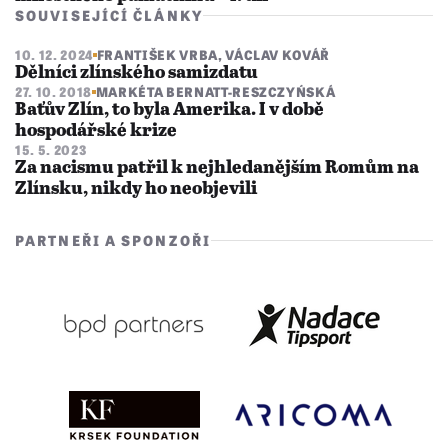
SOUVISEJÍCÍ ČLÁNKY
10. 12. 2024
FRANTIŠEK VRBA
,
VÁCLAV KOVÁŘ
Dělníci zlínského samizdatu
27. 10. 2018
MARKÉTA BERNATT-RESZCZYŃSKÁ
Baťův Zlín, to byla Amerika. I v době
hospodářské krize
15. 5. 2023
Za nacismu patřil k nejhledanějším Romům na
Zlínsku, nikdy ho neobjevili
PARTNEŘI A SPONZOŘI