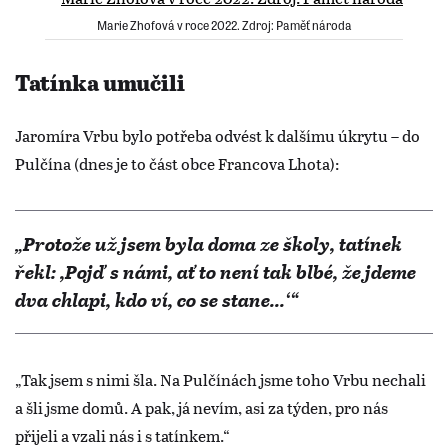
​​​​Marie Zhofová v roce 2022. Zdroj: Paměť národa
Tatínka umučili
Jaromíra Vrbu bylo potřeba odvést k dalšímu úkrytu – do
Pulčína (dnes je to část obce Francova Lhota):
„Protože už jsem byla doma ze školy, tatínek
řekl: ,Pojď s námi, ať to není tak blbé, že jdeme
dva chlapi, kdo ví, co se stane...‘“
„Tak jsem s nimi šla. Na Pulčínách jsme toho Vrbu nechali
a šli jsme domů. A pak, já nevím, asi za týden, pro nás
přijeli a vzali nás i s tatínkem.“