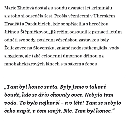
Marie Zhofová dostala u soudu dvanáct let kriminálu
a z toho si odseděla šest. Prošla věznicemi v Uherském
Hradišti a Pardubicích, kde se spřátelila s herečkou
Jiřinou Štěpničkovou, již režim odsoudil k patnácti letům
odnětí svobody, poslední vězeňskou zastávkou byly
Želiezovce na Slovensku, známé nedostatkem jídla, vody
a hygieny, ale také celodenní úmornou dřinou na
mnohahektarových lánech s tabákem a řepou.
„Tam byl konec světa. Byly jsme v takové
boudě, kde se dřív chovaly ovce. Nebyla tam
voda. To bylo nejhorší – a v létě! Tam se nebylo
čeho napít, v čem umýt. Nic. Tam byl konec.“