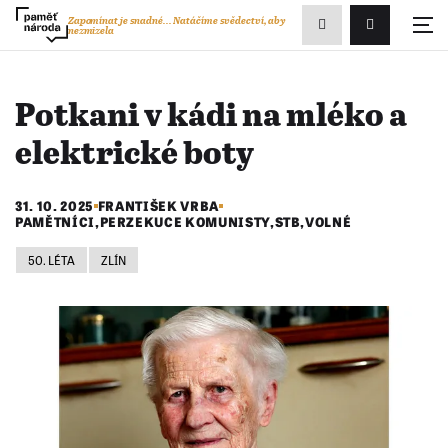
Zobrazit
Zapomínat je snadné...
Natáčíme svědectví, aby
nezmizela
Přihlášení/R
vyhledávání
Potkani v kádi na mléko a
elektrické boty
31. 10. 2025
FRANTIŠEK VRBA
PAMĚTNÍCI
,
PERZEKUCE KOMUNISTY
,
STB
,
VOLNÉ
50. LÉTA
ZLÍN