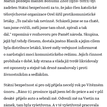
Mariin pozdější manžel Bohumil Zhof (1928–2022) byl
zadržen Státní bezpečností za to, že jako člen katolické
tělovýchovné organizace Orel šířil protikomunistické
letáky. „To začalo tak nevinně. Scházeli jsme se na chatě,
tam jsme cvičili, měli jsme tam ohně, zpívali a tak
dál,“ vzpomíná v rozhovoru pro Paměť národa. Skupina,
jejíž byl tehdy členem, dostala jméno Blaník a jejím cílem
byla distribuce letáků, které měly veřejnost informovat
o narůstající moci komunistického režimu. Jejich činnost
probíhala v době, kdy strana a vláda již tvrdě likvidovaly
své oponenty a stejně tak drsně zasahovaly i proti
živnostníkům a sedlákům.
Státní bezpečnost si pro něj přijela necelý rok po Vítězném
únoru. „Ráno 27. prosince 1948 jsem šel do práce a asi v půl
desáté přijelo auto a sebrali mě. Odvezli mě na Vsetín na
zámek, tam byla vyšetřovna. A v té vyšetřovně pracovala