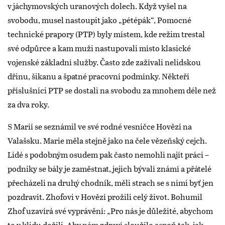
v jáchymovských uranových dolech. Když vyšel na
svobodu, musel nastoupit jako „pétépák“, Pomocné
technické prapory (PTP) byly místem, kde režim trestal
své odpůrce a kam muži nastupovali místo klasické
vojenské základní služby. Často zde zažívali nelidskou
dřinu, šikanu a špatné pracovní podmínky. Někteří
příslušníci PTP se dostali na svobodu za mnohem déle než
za dva roky.
S Marií se seznámil ve své rodné vesničce Hovězí na
Valašsku. Marie měla stejně jako na čele vězeňský cejch.
Lidé s podobným osudem pak často nemohli najít práci –
podniky se bály je zaměstnat, jejich bývalí známí a přátelé
přecházeli na druhý chodník, měli strach se s nimi byť jen
pozdravit. Zhofovi v Hovězí prožili celý život. Bohumil
Zhof uzavírá své vyprávění: „Pro nás je důležité, abychom
to v klidu dožili. Aby nám zdraví sloužilo aspoň tak, jak