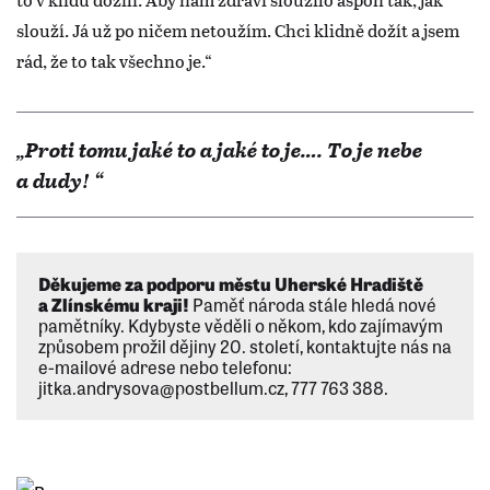
slouží. Já už po ničem netoužím. Chci klidně dožít a jsem
rád, že to tak všechno je.“
„Proti tomu jaké to a jaké to je…. To je nebe
a dudy! “
Děkujeme za podporu městu Uherské Hradiště
a Zlínskému kraji!
Paměť národa stále hledá nové
pamětníky. Kdybyste věděli o někom, kdo zajímavým
způsobem prožil dějiny 20. století, kontaktujte nás na
e-mailové adrese nebo telefonu:
jitka.andrysova@postbellum.cz, 777 763 388.