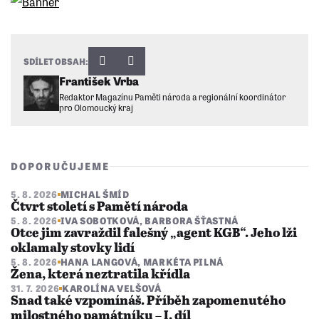
SDÍLET OBSAH:
František Vrba
Redaktor Magazínu Paměti národa a regionální koordinátor
pro Olomoucký kraj
DOPORUČUJEME
5. 8. 2026
MICHAL ŠMÍD
Čtvrt století s Pamětí národa
5. 8. 2026
IVA SOBOTKOVÁ
,
BARBORA ŠŤASTNÁ
Otce jim zavraždil falešný „agent KGB“. Jeho lži
oklamaly stovky lidí
5. 8. 2026
HANA LANGOVÁ
,
MARKÉTA PILNÁ
Žena, která neztratila křídla
31. 7. 2026
KAROLÍNA VELŠOVÁ
Snad také vzpomínáš. Příběh zapomenutého
milostného památníku – I. díl