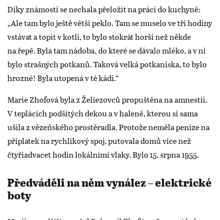
Díky známosti se nechala přeložit na práci do kuchyně:
„Ale tam bylo ještě větší peklo. Tam se muselo ve tři hodiny
vstávat a topit v kotli, to bylo stokrát horší než někde
na řepě. Byla tam nádoba, do které se dávalo mléko, a v ní
bylo strašných potkanů. Taková velká potkaniska, to bylo
hrozné! Byla utopená v té kádi.“
Marie Zhofová byla z Želiezovců propuštěna na amnestii.
V teplácích podšitých dekou a v haleně, kterou si sama
ušila z vězeňského prostěradla. Protože neměla peníze na
příplatek na rychlíkový spoj, putovala domů více než
čtyřiadvacet hodin lokálními vlaky. Bylo 15. srpna 1955.
Předváděli na něm vynález – elektrické
boty