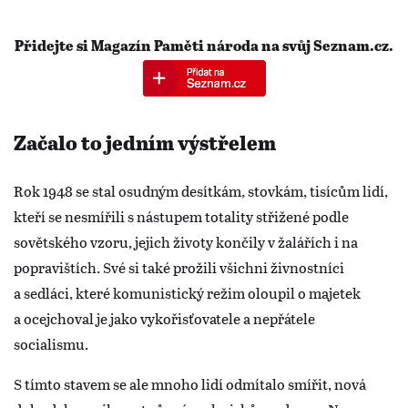
Přidejte si Magazín Paměti národa na svůj Seznam.cz.
Začalo to jedním výstřelem
Rok 1948 se stal osudným desítkám, stovkám, tisícům lidí,
kteří se nesmířili s nástupem totality střižené podle
sovětského vzoru, jejich životy končily v žalářích i na
popravištích. Své si také prožili všichni živnostníci
a sedláci, které komunistický režim oloupil o majetek
a ocejchoval je jako vykořisťovatele a nepřátele
socialismu.
S tímto stavem se ale mnoho lidí odmítalo smířit, nová