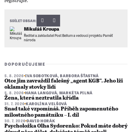
SDÍLET OBSAH:
Mikuláš Kroupa
Ředitel a zakladatel Post Bellum a vedoucí projektu Paměť
národa
DOPORUČUJEME
5. 8. 2026
IVA SOBOTKOVÁ
,
BARBORA ŠŤASTNÁ
Otce jim zavraždil falešný „agent KGB“. Jeho lži
oklamaly stovky lidí
5. 8. 2026
HANA LANGOVÁ
,
MARKÉTA PILNÁ
Žena, která neztratila křídla
31. 7. 2026
KAROLÍNA VELŠOVÁ
Snad také vzpomínáš. Příběh zapomenutého
milostného památníku – I. díl
30. 7. 2026
DAVID HORÁK
Psycholožka Olha Sydorenko: Pokud máte dobrý