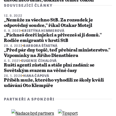
důvod něco dělat, dokážete téměř cokoli
SOUVISEJÍCÍ ČLÁNKY
12. 9. 2022
„Nemůže za všechno StB. Za rozsudek je
odpovědný soudce,“ říkal Otakar Motejl
6. 9. 2023
KRISTÝNA HIMMEROVÁ
„Píchneš dceři injekci a přivezeš si ji domů.“
Rodiče emigrantů v hrsti StB
29. 4. 2022
BARBORA ŠŤASTNÁ
„Před pár dny topič, teď přebíral ministerstvo.“
Vzpomínky na Jiřího Dienstbiera
4. 5. 2021
EUGENIE ČÍHALOVÁ
Ruští agenti zůstali a stále plní zadání: se
Sovětským svazem na věčné časy
26. 1. 2026
HANA ČÁPOVÁ
Příběh muže, kterého vyhodili ze školy kvůli
udávání Oto Klempíře
PARTNEŘI A SPONZOŘI