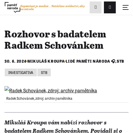
Zobrazit
Zapomínat je snadné...
Natáčíme svědectví, aby
nezmizela
Přihlášení/R
vyhledávání
Rozhovor s badatelem
Radkem Schovánkem
30. 6. 2024
MIKULÁŠ KROUPA
LIDÉ PAMĚTI NÁRODA 🎧
,
STB
INVESTIGATIVA
STB
Radek Schovánek, zdroj: archiv pamětníka
Mikuláš Kroupa vám nabízí rozhovor s
badatelem Radkem Schovánkem. Povídali si o