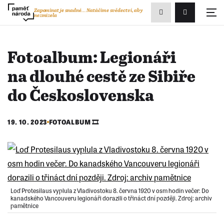
Zobrazit
Zapomínat je snadné...
Natáčíme svědectví, aby
nezmizela
Přihlášení/R
vyhledávání
Fotoalbum: Legionáři
na dlouhé cestě ze Sibiře
do Československa
19. 10. 2023
FOTOALBUM 🎞️
Loď Protesilaus vyplula z Vladivostoku 8. června 1920 v osm hodin večer. Do
kanadského Vancouveru legionáři dorazili o třináct dní později. Zdroj: archiv
pamětnice