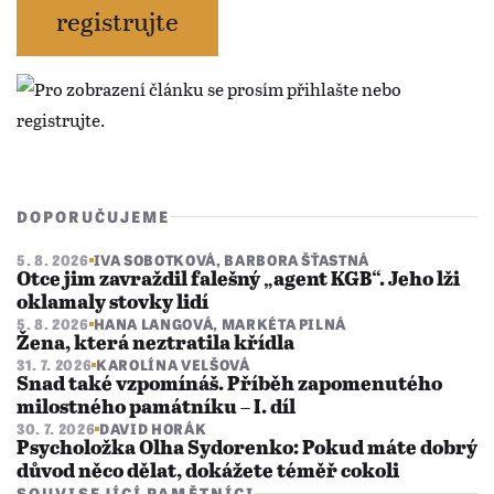
registrujte
DOPORUČUJEME
5. 8. 2026
IVA SOBOTKOVÁ
,
BARBORA ŠŤASTNÁ
Otce jim zavraždil falešný „agent KGB“. Jeho lži
oklamaly stovky lidí
5. 8. 2026
HANA LANGOVÁ
,
MARKÉTA PILNÁ
Žena, která neztratila křídla
31. 7. 2026
KAROLÍNA VELŠOVÁ
Snad také vzpomínáš. Příběh zapomenutého
milostného památníku – I. díl
30. 7. 2026
DAVID HORÁK
Psycholožka Olha Sydorenko: Pokud máte dobrý
důvod něco dělat, dokážete téměř cokoli
SOUVISEJÍCÍ PAMĚTNÍCI